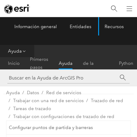
Información general
Entidades
Recursos
ArcGIS Pro
Menu
Ayuda
Referencia
Primeros
Inicio
Ayuda
de la
Python
pasos
herramienta
Ayuda
Datos
Red de servicios
Trabajar con una red de servicios
Trazado de red
Tareas de trazado
Trabajar con configuraciones de trazado de red
Configurar puntos de partida y barreras