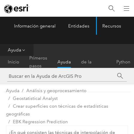
Información general
Entidades
Recursos
ArcGIS Pro
Menu
Ayuda
Referencia
Primeros
Inicio
Ayuda
de la
Python
pasos
herramienta
Ayuda
Análisis y geoprocesamiento
Geostatistical Analyst
Crear superficies con técnicas de estadísticas
geográficas
EBK Regression Prediction
¿En qué consisten las técnicas de interpolación de