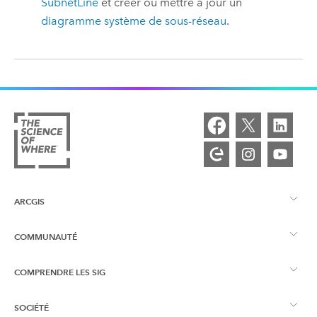
SubnetLine
et créer ou mettre à jour un
diagramme système de sous-réseau
.
ARCGIS
COMMUNAUTÉ
Vue d’ensemble d’ArcGIS
COMPRENDRE LES SIG
Esri Community
Cartographie
SOCIÉTÉ
Qu’est-ce qu’un SIG ?
Blog ArcGIS