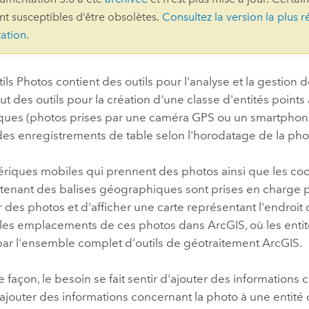
ont susceptibles d’être obsolètes.
Consultez la version la plus r
professionnels et
perspectiv
ation
.
technologiques
tendances
l’univers
géospatia
tils Photos contient des outils pour l'analyse et la gestio
clut des outils pour la création d'une classe d'entités point
ues (photos prises par une caméra GPS ou un smartphone
Tous les récits
des enregistrements de table selon l'horodatage de la pho
ériques mobiles qui prennent des photos ainsi que les c
tenant des balises géographiques sont prises en charge pa
 des photos et d'afficher une carte représentant l'endroit o
 les emplacements de ces photos dans ArcGIS, où les entit
par l'ensemble complet d'outils de géotraitement ArcGIS.
façon, le besoin se fait sentir d'ajouter des informations co
d'ajouter des informations concernant la photo à une entité 