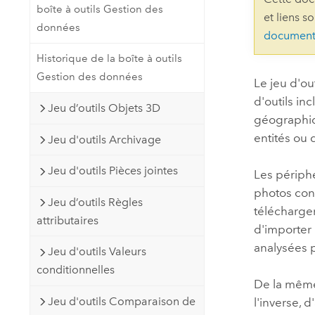
boîte à outils Gestion des
Ressources naturelles
et liens s
Technologie Developer
données
document
Créer des applications de
Historique de la boîte à outils
cartographie et d’analyse spatiale
Tous les secteurs d’activité
Gestion des données
Le jeu d'ou
d'outils in
Jeu d’outils Objets 3D
Tous les produits
géographiq
entités ou 
Jeu d'outils Archivage
Jeu d'outils Pièces jointes
Les périph
photos con
Jeu d’outils Règles
télécharger
attributaires
d'importer
analysées 
Jeu d'outils Valeurs
conditionnelles
De la même 
Jeu d'outils Comparaison de
l'inverse, 