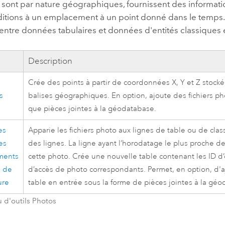
 sont par nature géographiques, fournissent des informat
itions à un emplacement à un point donné dans le temps. L
ntre données tabulaires et données d'entités classiques e
Description
Crée des points à partir de coordonnées X, Y et Z stock
s
balises géographiques. En option, ajoute des fichiers pho
que pièces jointes à la géodatabase.
es
Apparie les fichiers photo aux lignes de table ou de cla
es
des lignes. La ligne ayant l’horodatage le plus proche 
ments
cette photo. Crée une nouvelle table contenant les ID d’
n de
d’accès de photo correspondants. Permet, en option, d'a
ure
table en entrée sous la forme de pièces jointes à la gé
u d'outils Photos