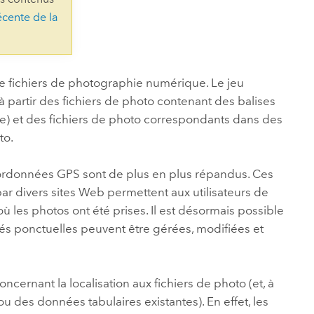
essai gratuit.
écente de la
Lire le récit
Explorer ce cours
es et
Découvrir ArcGIS Pro
 de
l
n de fichiers de photographie numérique. Le jeu
s à partir des fichiers de photo contenant des balises
) et des fichiers de photo correspondants dans des
to.
oordonnées GPS sont de plus en plus répandus. Ces
r divers sites Web permettent aux utilisateurs de
ù les photos ont été prises. Il est désormais possible
és ponctuelles peuvent être gérées, modifiées et
ncernant la localisation aux fichiers de photo (et, à
ou des données tabulaires existantes). En effet, les