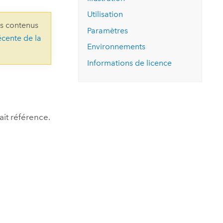
essai gratuit.
Lire le récit
Explorer ce cours
es et
Utilisation
Découvrir ArcGIS Pro
ns contenus
 de
Paramètres
écente de la
Environnements
l
Informations de licence
it référence.