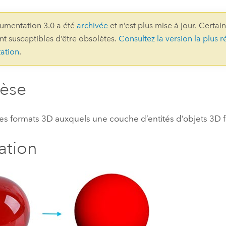
professionnels et
perspectiv
umentation 3.0 a été
archivée
et n’est plus mise à jour. Certai
technologiques
tendances
ont susceptibles d’être obsolètes.
Consultez la version la plus r
l’univers
ation
.
géospatia
hèse
Tous les récits
s formats 3D auxquels une couche d’entités d’objets 3D fa
ration