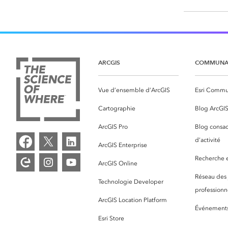
ARCGIS
COMMUNA
Vue d’ensemble d’ArcGIS
Esri Commu
Cartographie
Blog ArcGI
ArcGIS Pro
Blog consac
d’activité
ArcGIS Enterprise
Recherche et
ArcGIS Online
Réseau des
Technologie Developer
professionne
ArcGIS Location Platform
Événement
Esri Store