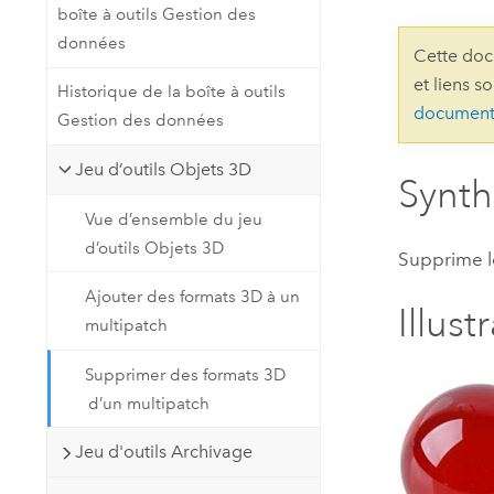
boîte à outils Gestion des
Ressources naturelles
Technologie Developer
données
Cette doc
Créer des applications de
et liens s
Historique de la boîte à outils
cartographie et d’analyse spatiale
Tous les secteurs d’activité
document
Gestion des données
Jeu d’outils Objets 3D
Tous les produits
Synt
Vue d’ensemble du jeu
d’outils Objets 3D
Supprime le
Ajouter des formats 3D à un
Illust
multipatch
Supprimer des formats 3D
d’un multipatch
Jeu d'outils Archivage