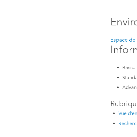
Envi
Espace de t
Infor
Basic:
Standa
Advan
Rubriqu
Vue d’en
Recherch