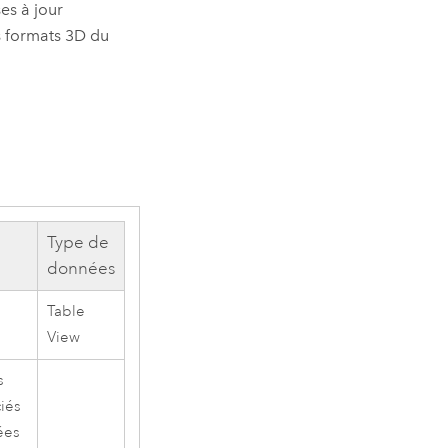
es à jour
es formats 3D du
Type de
données
Table
View
s
iés
ées