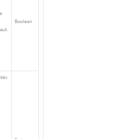
de
Boolean
aut.
ités