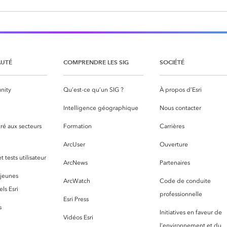
UTÉ
COMPRENDRE LES SIG
SOCIÉTÉ
nity
Qu’est-ce qu’un SIG ?
À propos d’Esri
S
Intelligence géographique
Nous contacter
ré aux secteurs
Formation
Carrières
ArcUser
Ouverture
 tests utilisateur
ArcNews
Partenaires
 jeunes
ArcWatch
Code de conduite
ls Esri
professionnelle
Esri Press
s
Initiatives en faveur de
Vidéos Esri
l’environnement et du