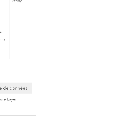
String
é.
esk
e de données
ure Layer