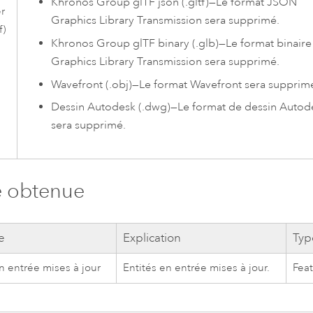
Khronos Group glTF json (.gltf)
—
Le format JSON
r
Graphics Library Transmission sera supprimé.
f)
Khronos Group glTF binary (.glb)
—
Le format binaire
Graphics Library Transmission sera supprimé.
Wavefront (.obj)
—
Le format Wavefront sera supprim
Dessin Autodesk (.dwg)
—
Le format de dessin Autod
sera supprimé.
e obtenue
e
Explication
Typ
n entrée mises à jour
Entités en entrée mises à jour.
Feat