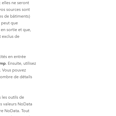
; elles ne seront
vos sources sont
es de bâtiments)
se peut que
en sortie et que,
t exclus de
tités en entrée
amp
. Ensuite, utilisez
er. Vous pouvez
 nombre de détails
 les outils de
des valeurs NoData
ère NoData. Tout