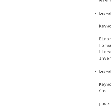
les em
Les va
Keyw
----
Bina
Forw
Line
Inve
Les va
Keyw
Cos  
           
power
          