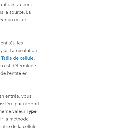
ant des valeurs
s la source. La
er un raster
ntités, les
yse. La résolution
t
Taille de cellule
.
tion est déterminée
de l’entité en
en entrée, vous
rossière par rapport
a même valeur
Type
oir la méthode
ntre de la cellule