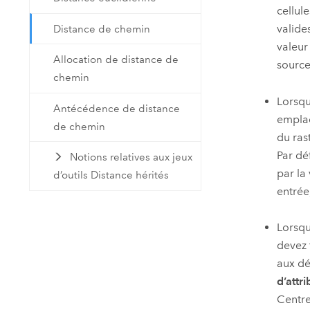
cellul
valide
Distance de chemin
valeur
Allocation de distance de
source
chemin
Lorsqu
Antécédence de distance
emplac
de chemin
du ras
Par déf
Notions relatives aux jeux
par la 
d’outils Distance hérités
entrée
Lorsqu
devez t
aux dé
d’attri
Centre