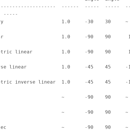
--------------------  ------  -----  -----  -
 -----

y                    1.0     -30    30     ~     
r                    1.0     -90    90      1/90 
tric linear          1.0     -90    90      1/90 
se linear            1.0     -45    45     -1/45 
tric inverse linear  1.0     -45    45     -1/45 
                     ~       -90    90     ~     
                     ~       -90    90     ~     
ec                   ~       -90    90     ~     