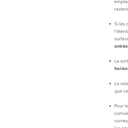
emplac
raster
Si les
l'éten
surfac
entrée
La sort
horizo
La val
que cel
Pour l
cumulé
corres