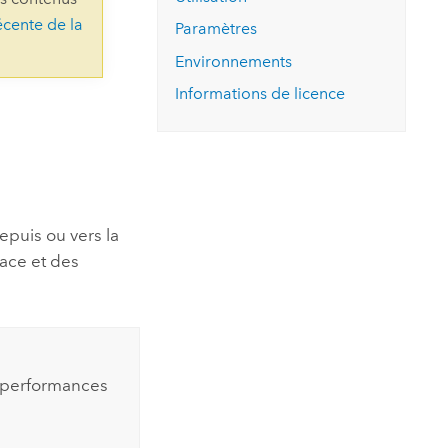
essai gratuit.
écente de la
Lire le récit
Explorer ce cours
es et
Paramètres
Découvrir ArcGIS Pro
 de
Environnements
Informations de licence
l
epuis ou vers la
face et des
s performances