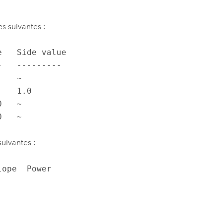
s suivantes :
   Side value

   ---------

   ~

   1.0

   ~

0   ~
suivantes :
pe  Power  