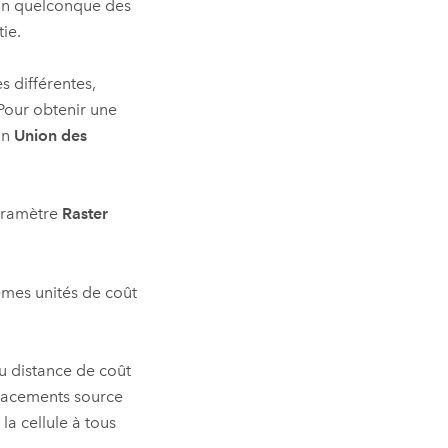
'un quelconque des
ie.
s différentes,
 Pour obtenir une
on
Union des
paramètre
Raster
êmes unités de coût
ou distance de coût
lacements source
la cellule à tous