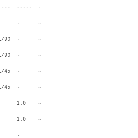
----  -----  -
 ~      ~      
 ~      ~      
 ~      ~      
 ~      ~      
 ~      ~      
 1.0    ~      
 1.0    ~      
 ~      