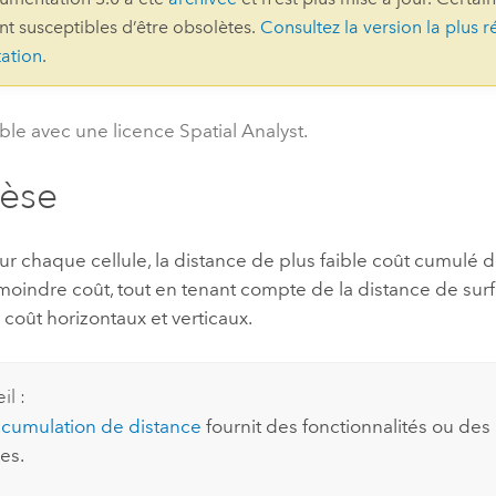
ont susceptibles d’être obsolètes.
Consultez la version la plus r
professionnels et
perspectiv
ation
.
technologiques
tendances
l’univers
géospatia
ble avec une licence Spatial Analyst.
hèse
Tous les récits
ur chaque cellule, la distance de plus faible coût cumulé d
oindre coût, tout en tenant compte de la distance de sur
 coût horizontaux et verticaux.
il :
cumulation de distance
fournit des fonctionnalités ou de
es.