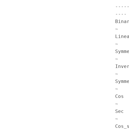
----
---- 
Binar
~

Linea
~

Symme
~

Inver
~

Symme
~

Cos  
~

Sec  
~

Cos_s