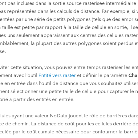
ont pas incluses dans la sortie source rasterisée intermédiaire 
as représentées dans les calculs de distance. Par exemple, si 
entées par une série de petits polygones (tels que des empris
 taille est petite par rapport à la taille de cellule en sortie, il 
es-uns seulement apparaissent aux centres des cellules raster 
mblablement, la plupart des autres polygones soient perdus e
se.
viter cette situation, vous pouvez entre-temps rasteriser les en
ement avec l’outil
Entité vers raster
et définir le paramètre
Ch
tie en entrée dans l'outil de distance que vous souhaitez utilis
ent sélectionner une petite taille de cellule pour capturer le
rié à partir des entités en entrée.
llules ayant une valeur NoData jouent le rôle de barrières dans
ce de chemin. La distance de coût pour les cellules derrière 
lculée par le coût cumulé nécessaire pour contourner la barri