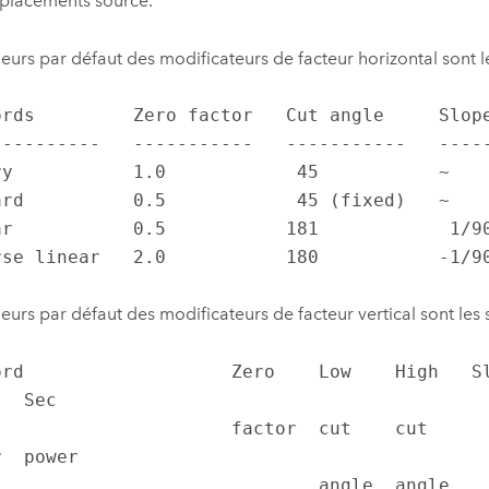
placements source.
leurs par défaut des modificateurs de facteur horizontal sont le
ords         Zero factor   Cut angle     Slope
----------   -----------   -----------   -----
ry           1.0            45           ~    
ard          0.5            45 (fixed)   ~    
ar           0.5           181            1/90
rse linear   2.0           180           -1/9
leurs par défaut des modificateurs de facteur vertical sont les 
ord                   Zero    Low    High   Slo
  Sec

               factor  cut    cut                  
  power

                        angle  angle                             
