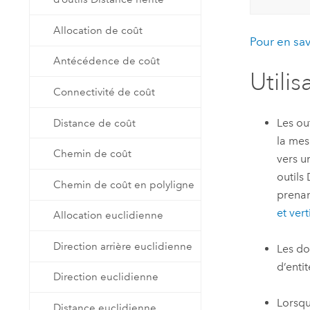
Allocation de coût
Pour en sav
Antécédence de coût
Utilis
Connectivité de coût
Les ou
Distance de coût
la mes
Chemin de coût
vers u
outils
Chemin de coût en polyligne
prenan
et ver
Allocation euclidienne
Direction arrière euclidienne
Les do
d’enti
Direction euclidienne
Lorsqu
Distance euclidienne