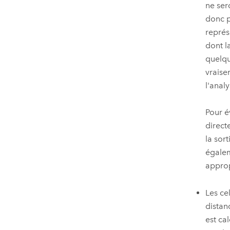
ne ser
donc p
représ
dont la
quelqu
vraise
l'analy
Pour é
direct
la sor
égalem
approp
Les ce
distan
est ca