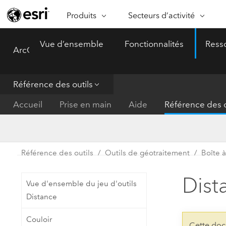
Produits
Secteurs d’activité
ARCGIS
SECTEURS D’ACTIVITÉ
FO
Vue d’ensemble
Fonctionnalités
Ress
ArcGIS Pro
Menu
Vue d’ensemble d’ArcGIS
Architecture, ingénierie et
Ca
Plateforme géospatiale
construction
Ob
d’entreprise d’Esri
do
Référence des outils
Entreprise
ArcGIS Online
An
Accueil
Prise en main
Aide
Référence des o
Protection de l’environnemen
Plateforme de cartographie SaaS
Aj
complète
gé
Enseignement
ArcGIS Pro
Ge
Fournisseurs d’énergie
Référence des outils
Outils de géotraitement
Boîte à
Logiciel SIG leader du marché
In
Gestion des installations
mondial
do
Dist
Vue d'ensemble du jeu d'outils
Santé et services à la person
ArcGIS Enterprise
Distance
Système de base pour les SIG et
Administrations nationales
Couloir
la cartographie
Cette doc