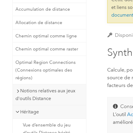
Ressources naturelles
et liens s
Accumulation de distance
Technologie Developer
document
Créer des applications de
Allocation de distance
cartographie et d’analyse spatiale
Tous les secteurs d’activité
Disponi
Chemin optimal comme ligne
Tous les produits
Synt
Chemin optimal comme raster
Optimal Region Connections
Calcule, po
(Connexions optimales des
source de m
régions)
facteurs de
Notions relatives aux jeux
d'outils Distance
Conse
Héritage
L’outil
Ac
amélioré
Vue d’ensemble du jeu
d’outils Distance hérité