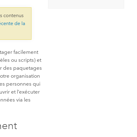
essai gratuit.
Lire le récit
Explorer ce cours
es et
Découvrir ArcGIS Pro
ns contenus
 de
écente de la
l
tager facilement
les ou scripts) et
ser des paquetages
otre organisation
Les personnes qui
vrir et l’exécuter
nnées via les
ment