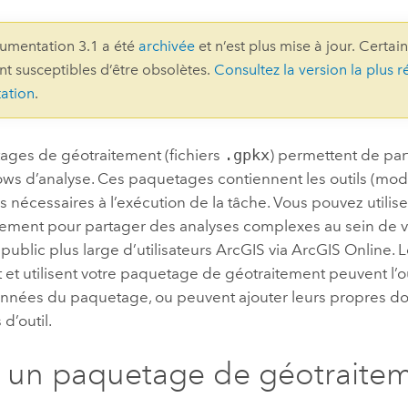
professionnels et
perspectiv
umentation 3.1 a été
archivée
et n’est plus mise à jour. Certai
technologiques
tendances
ont susceptibles d’être obsolètes.
Consultez la version la plus r
l’univers
ation
.
géospatia
ages de géotraitement (fichiers
.gpkx
) permettent de par
Tous les récits
ws d’analyse. Ces paquetages contiennent les outils (modè
 nécessaires à l’exécution de la tâche. Vous pouvez utili
tement pour partager des analyses complexes au sein de v
public plus large d’utilisateurs ArcGIS via
ArcGIS Online
. 
et utilisent votre paquetage de géotraitement peuvent l’ou
onnées du paquetage, ou peuvent ajouter leurs propres do
d’outil.
 un paquetage de géotraite