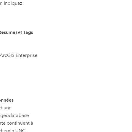
r, indiquez
Résumé)
et
Tags
ArcGIS Enterprise
données
 d’une
e géodatabase
arte continuent à
u chemin UNC.