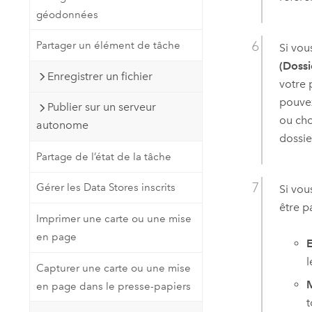
géodonnées
Partager un élément de tâche
Si vou
(Dossi
Enregistrer un fichier
votre 
pouvez
Publier sur un serveur
ou cho
autonome
dossie
Partage de l’état de la tâche
Gérer les Data Stores inscrits
Si vou
être p
Imprimer une carte ou une mise
en page
E
l
Capturer une carte ou une mise
M
en page dans le presse-papiers
t