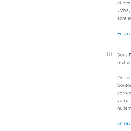
et des
.vbs
sont a
En sav
Sous
F
recher
Des er
bouton
correc
votre 
nullem
En sav