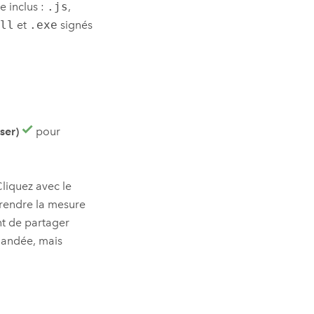
e inclus :
.js
,
dll
et
.exe
signés
ser)
pour
Cliquez avec le
prendre la mesure
nt de partager
andée, mais