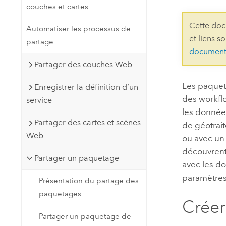
couches et cartes
Ressources naturelles
Technologie Developer
Cette doc
Automatiser les processus de
Créer des applications de
et liens s
partage
cartographie et d’analyse spatiale
Tous les secteurs d’activité
document
Partager des couches Web
Tous les produits
Les paquet
Enregistrer la définition d’un
des workflo
service
les données
Partager des cartes et scènes
de géotrai
Web
ou avec un 
découvrent 
Partager un paquetage
avec les d
paramètres 
Présentation du partage des
paquetages
Créer
Partager un paquetage de