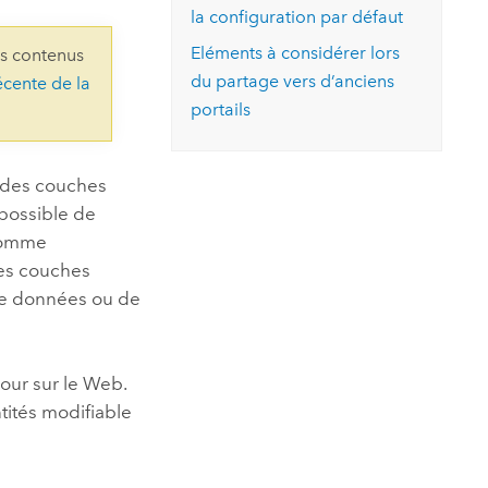
essai gratuit.
la configuration par défaut
Lire le récit
Explorer ce cours
es et
Découvrir ArcGIS Pro
Eléments à considérer lors
ns contenus
 de
du partage vers d’anciens
écente de la
portails
l
 des couches
 possible de
 comme
es couches
 de données ou de
our sur le Web.
tités modifiable