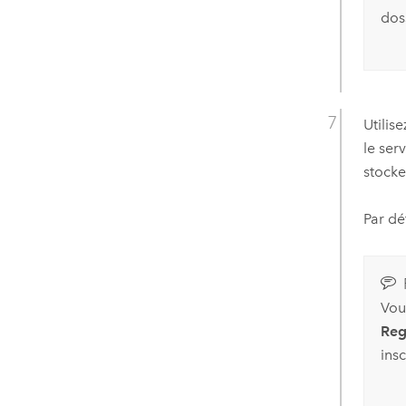
dos
Utilis
le ser
stocke
Par dé
Vou
Regi
ins