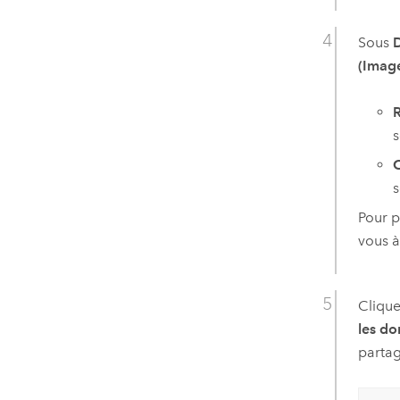
Sous
D
(Image
R
s
C
s
Pour p
vous à
Clique
les do
partag