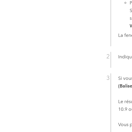
P
S
s
W
La fen
Indiqu
Si vou
(Balise
Le rés
10.9
ou
Vous p