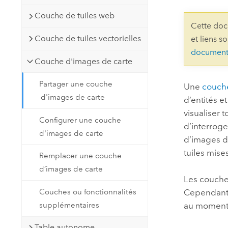
Ressources naturelles
Couche de tuiles web
Technologie Developer
Cette doc
Créer des applications de
Couche de tuiles vectorielles
et liens s
cartographie et d’analyse spatiale
Tous les secteurs d’activité
document
Couche d'images de carte
Tous les produits
Partager une couche
Une
couche
d'images de carte
d’entités e
visualiser
Configurer une couche
d’interroge
d'images de carte
d’images d
tuiles mise
Remplacer une couche
d’images de carte
Les couche
Couches ou fonctionnalités
Cependant, 
supplémentaires
au moment 
Table autonome