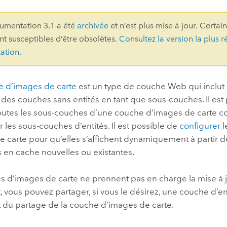
professionnels et
perspectiv
umentation 3.1 a été
archivée
et n’est plus mise à jour. Certai
technologiques
tendances
ont susceptibles d’être obsolètes.
Consultez la version la plus r
l’univers
ation
.
géospatia
 d’images de carte
est un type de couche Web qui inclut
Tous les récits
t des couches sans entités en tant que sous-couches. Il est
 toutes les sous-couches d’une couche d’images de carte
r les sous-couches d’entités. Il est possible de
configurer
l
e carte pour qu’elles s’affichent dynamiquement à partir
s en cache nouvelles ou existantes.
s d’images de carte ne prennent pas en charge la mise à j
vous pouvez partager, si vous le désirez, une couche d’en
du partage de la couche d’images de carte.