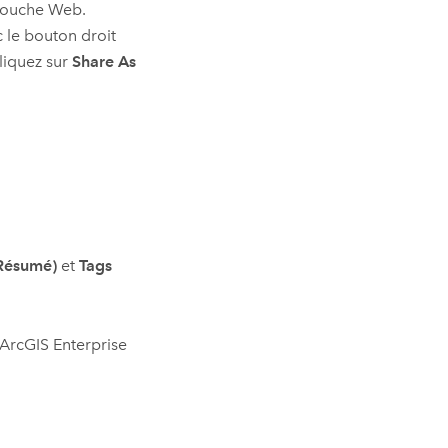
 couche Web.
c le bouton droit
liquez sur
Share As
Résumé)
et
Tags
ArcGIS Enterprise