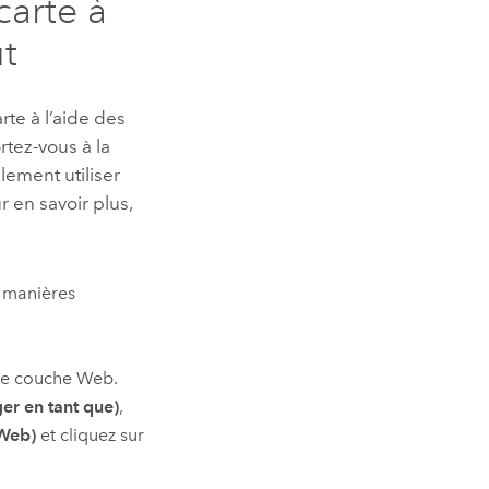
carte à
ut
te à l’aide des
rtez-vous à la
lement utiliser
 en savoir plus,
s manières
 de couche Web.
er en tant que)
,
Web)
et cliquez sur