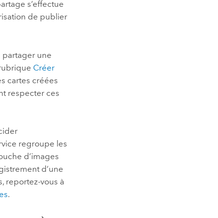
artage s’effectue
risation de publier
e partager une
 rubrique
Créer
s cartes créées
t respecter ces
cider
ervice regroupe les
 couche d’images
egistrement d’une
s, reportez-vous à
ces
.