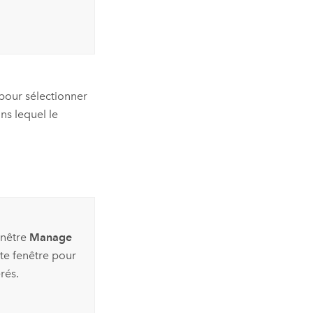
pour sélectionner
ans lequel le
enêtre
Manage
ette fenêtre pour
rés.