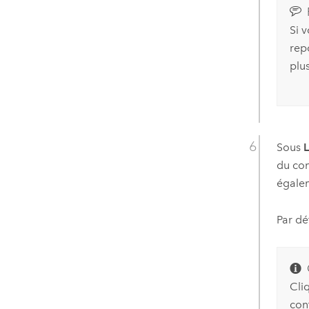
Si 
rep
plus
Sous
du con
égalem
Par dé
Cli
con