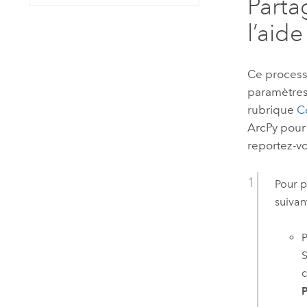
Parta
l’aid
Ce process
paramètres 
rubrique
C
ArcPy
pour 
reportez-v
Pour p
suivan
P
S
c
P