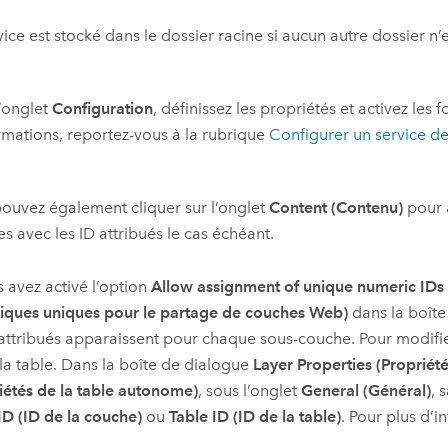
vice est stocké dans le dossier racine si aucun autre dossier n’e
’onglet
Configuration
, définissez les propriétés et activez les 
rmations, reportez-vous à la rubrique
Configurer un service de
ouvez également cliquer sur l’onglet
Content (Contenu)
pour a
s avec les ID attribués le cas échéant.
s avez activé l’option
Allow assignment of unique numeric IDs fo
iques uniques pour le partage de couches Web)
dans la boît
 attribués apparaissent pour chaque sous-couche. Pour modifie
la table. Dans la boîte de dialogue
Layer Properties (Propriét
iétés de la table autonome)
, sous l’onglet
General (Général)
, 
ID (ID de la couche)
ou
Table ID (ID de la table)
. Pour plus d’i