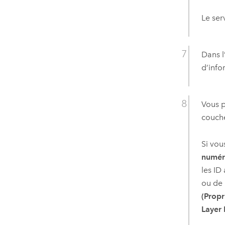
Le ser
Dans l
d’info
Vous p
couche
Si vou
numér
les ID
ou de 
(Propr
Layer 