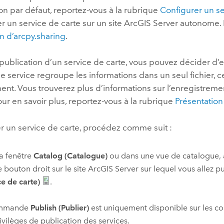
on par défaut, reportez-vous à la rubrique
Configurer un se
r un service de carte sur un site
ArcGIS Server
autonome. P
n d’arcpy.sharing
.
publication d’un service de carte, vous pouvez décider d’en
de service regroupe les informations dans un seul fichier, 
ent. Vous trouverez plus d’informations sur l’enregistremen
ur en savoir plus, reportez-vous à la rubrique
Présentation
r un service de carte, procédez comme suit :
a fenêtre
Catalog (Catalogue)
ou dans une vue de catalogue, a
e bouton droit sur le site
ArcGIS Server
sur lequel vous allez pu
ce de carte)
.
ommande
Publish (Publier)
est uniquement disponible sur les c
ivilèges de publication des services.