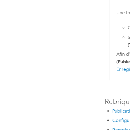
Une fo
C
S
(
Afin d
(Publi
Enregi
Rubriqu
Publicat
Configur
Remplace