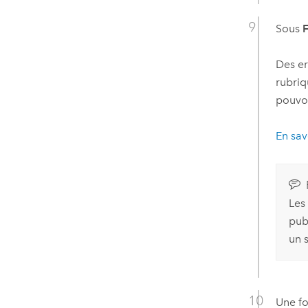
Sous
F
Des er
rubriq
pouvoi
En sav
Les
pub
un s
Une fo