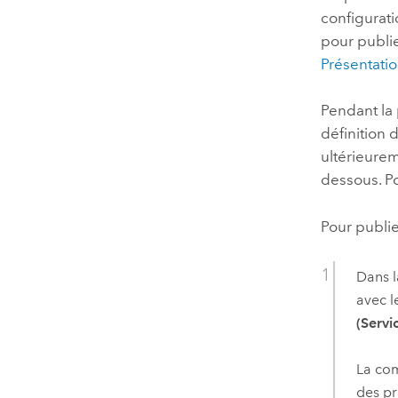
configurati
pour publie
Présentatio
Pendant la 
définition 
ultérieurem
dessous. Po
Pour publie
Dans l
avec l
(Servi
La c
des pr