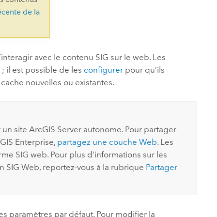
essai gratuit.
écente de la
Lire le récit
Explorer ce cours
es et
Découvrir ArcGIS Pro
 de
l
d’interagir avec le contenu SIG sur le web. Les
; il est possible de les
configurer
pour qu’ils
 cache nouvelles ou existantes.
 un site
ArcGIS Server
autonome. Pour partager
GIS Enterprise
,
partagez une couche Web
. Les
rme SIG web. Pour plus d’informations sur les
un SIG Web, reportez-vous à la rubrique
Partager
s paramètres par défaut. Pour modifier la