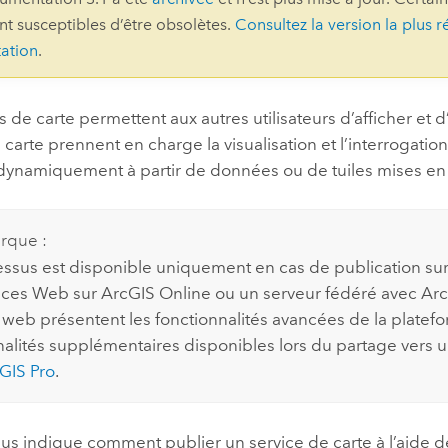
ont susceptibles d’être obsolètes.
Consultez la version la plus r
professionnels et
perspectiv
ation
.
technologiques
tendances
l’univers
géospatia
s de carte permettent aux autres utilisateurs d’afficher et 
 carte prennent en charge la visualisation et l’interrogation 
 dynamiquement à partir de données ou de tuiles mises en
Tous les récits
rque :
ssus est disponible uniquement en cas de publication sur
ices Web sur
ArcGIS Online
ou un serveur fédéré avec
Arc
web présentent les fonctionnalités avancées de la platefo
nalités supplémentaires disponibles lors du partage vers 
GIS Pro
.
s indique comment publier un service de carte à l’aide de