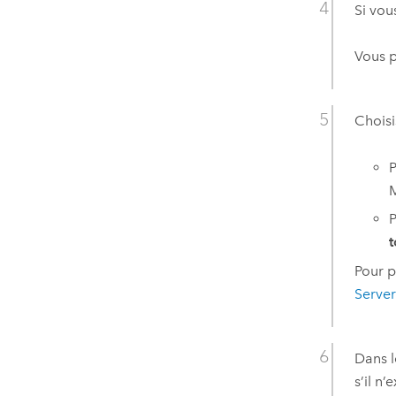
Si vou
Vous p
Choisi
P
P
t
Pour p
Serve
Dans 
s’il n’