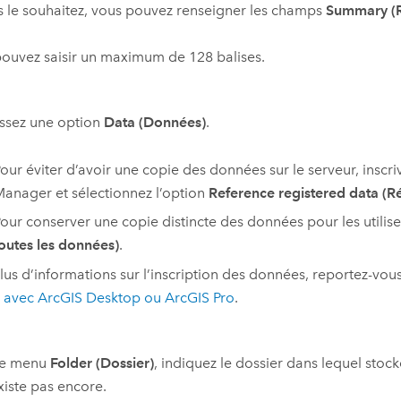
s le souhaitez, vous pouvez renseigner les champs
Summary (
ouvez saisir un maximum de 128 balises.
ssez une option
Data (Données)
.
our éviter d’avoir une copie des données sur le serveur, insc
Manager
et sélectionnez l’option
Reference registered data (Ré
our conserver une copie distincte des données pour les utiliser
outes les données)
.
lus d’informations sur l’inscription des données, reportez-vou
r
avec
ArcGIS Desktop
ou
ArcGIS Pro
.
le menu
Folder (Dossier)
, indiquez le dossier dans lequel stock
existe pas encore.