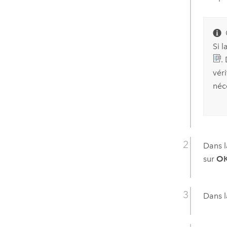
Si 
.
vér
néc
Dans l
sur
O
Dans l