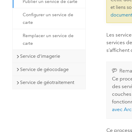
Publier un service de carte
Ressources naturelles
et liens s
Technologie Developer
Configurer un service de
document
Créer des applications de
carte
cartographie et d’analyse spatiale
Tous les secteurs d’activité
Les service
Remplacer un service de
services de
carte
Tous les produits
s’affichent
Service d’imagerie
Service de géocodage
Rema
Ce proce
Service de géotraitement
des serv
couches 
fonction
avec
Arc
Ce processu