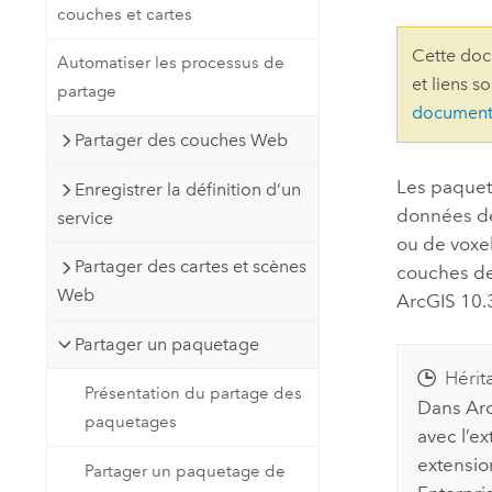
couches et cartes
Ressources naturelles
Technologie Developer
Cette doc
Automatiser les processus de
Créer des applications de
et liens s
partage
cartographie et d’analyse spatiale
Tous les secteurs d’activité
document
Partager des couches Web
Tous les produits
Les paquet
Enregistrer la définition d’un
données de 
service
ou de voxe
Partager des cartes et scènes
couches d
Web
ArcGIS
10.
Partager un paquetage
Hérit
Présentation du partage des
Dans
Ar
paquetages
avec l’e
extensi
Partager un paquetage de