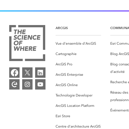
ARCGIS
COMMUNA
Vue d’ensemble d’ArcGIS
Esri Commu
Cartographie
Blog ArcGI
ArcGIS Pro
Blog consac
d’activité
ArcGIS Enterprise
Recherche et
ArcGIS Online
Réseau des
Technologie Developer
professionne
ArcGIS Location Platform
Événement
Esri Store
Centre d’architecture ArcGIS