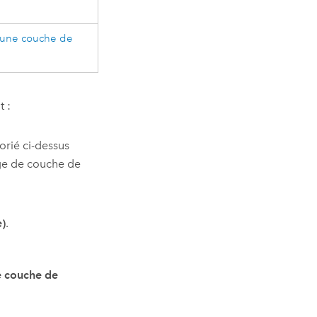
’une couche de
 :
torié ci-dessus
ge de couche de
e)
.
e couche de