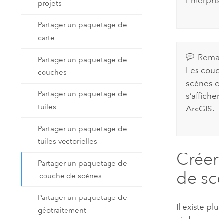
Enterpri
projets
Partager un paquetage de
carte
Rema
Partager un paquetage de
Les couc
couches
scènes q
Partager un paquetage de
s’affich
tuiles
ArcGIS
.
Partager un paquetage de
tuiles vectorielles
Créer
Partager un paquetage de
de sc
couche de scènes
Partager un paquetage de
Il existe p
géotraitement