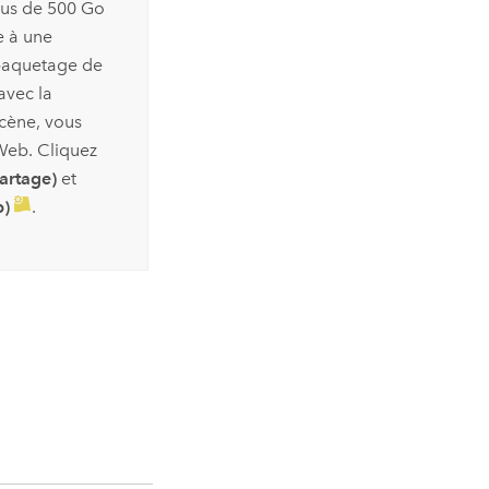
lus de 500 Go
e à une
 paquetage de
avec la
cène, vous
Web. Cliquez
artage)
et
b)
.