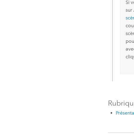
Si 
sur
scè
cou
scè
pou
ave
cli
Rubriqu
Présent