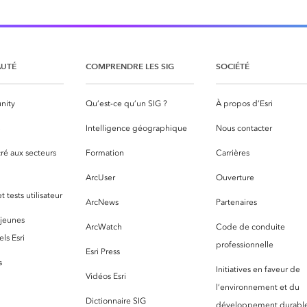
UTÉ
COMPRENDRE LES SIG
SOCIÉTÉ
nity
Qu’est-ce qu’un SIG ?
À propos d’Esri
S
Intelligence géographique
Nous contacter
ré aux secteurs
Formation
Carrières
ArcUser
Ouverture
 tests utilisateur
ArcNews
Partenaires
 jeunes
ArcWatch
Code de conduite
ls Esri
professionnelle
Esri Press
s
Initiatives en faveur de
Vidéos Esri
l’environnement et du
Dictionnaire SIG
développement durabl