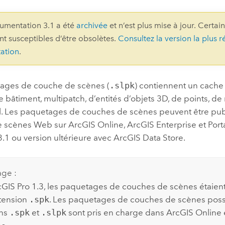
professionnels et
perspectiv
umentation 3.1 a été
archivée
et n’est plus mise à jour. Certai
technologiques
tendances
ont susceptibles d’être obsolètes.
Consultez la version la plus r
l’univers
ation
.
géospatia
ages de couche de scènes (
.slpk
) contiennent un cache
Tous les récits
bâtiment, multipatch, d’entités d’objets 3D, de points, d
l. Les paquetages de couches de scènes peuvent être pub
e scènes Web sur
ArcGIS Online
,
ArcGIS Enterprise
et
Port
3.1
ou version ultérieure avec
ArcGIS Data Store
.
age :
cGIS Pro
1.3
, les paquetages de couches de scènes étaient
xtension
.spk
. Les paquetages de couches de scènes poss
ons
.spk
et
.slpk
sont pris en charge dans
ArcGIS Online