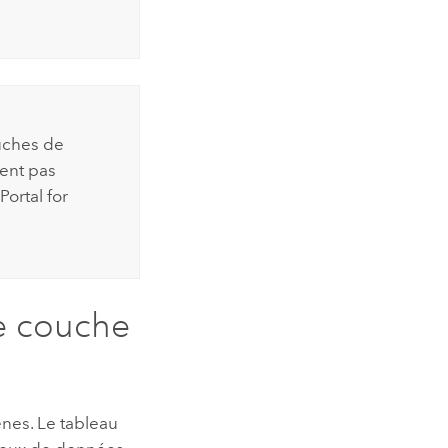
uches de
ent pas
Portal for
e couche
ènes. Le tableau