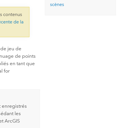
essai gratuit.
scènes
Lire le récit
Explorer ce cours
es et
Découvrir ArcGIS Pro
ns contenus
 de
écente de la
l
 de jeu de
e nuage de points
liés en tant que
al for
 enregistrés
édant les
et
ArcGIS