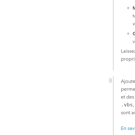
M
t
v
G
v
Laisse
propri
Ajoute
permet
et des
.vbs
sont a
En sav