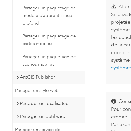
Atten
Partager un paquetage de
Si le sy
modèle d’apprentissage
projetée
profond
système 
Partager un paquetage de
les couc
cartes mobiles
de la ca
coordonn
Partager un paquetage de
système 
scènes mobiles
système
ArcGIS Publisher
Partager un style web
Conse
Partager un localisateur
Pour con
Partager un outil web
empaquet
Par exem
Partager un service de