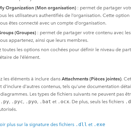
y Organization (Mon organisation)
: permet de partager vot
ous les utilisateurs authentifiés de l’organisation. Cette option
ous êtes connecté avec un compte d’organisation.
roups (Groupes)
: permet de partager votre contenu avec le
ous appartenez, ainsi que leurs membres.
z toutes les options non cochées pour définir le niveau de part
étaire de l’élément.
z les éléments à inclure dans
Attachments (Pièces jointes)
. Ce
 d'inclure d'autres contenus, tels qu'une documentation détai
 diagrammes. Les types de fichiers suivants ne peuvent pas êtr
,
.py
,
.pyc
,
.pyo
,
.bat
et
.ocx
. De plus, seuls les fichiers
.
utorisés.
oir plus sur la signature des fichiers
.dll
et
.exe