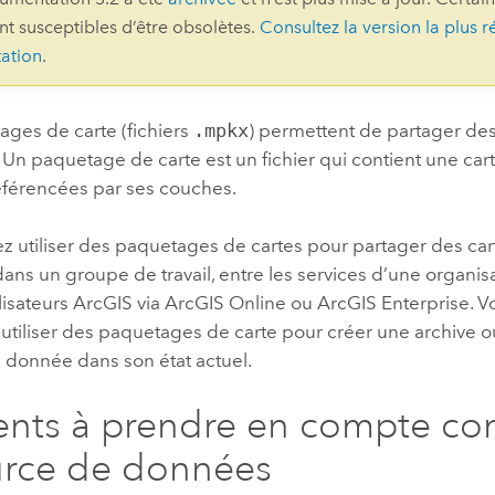
ont susceptibles d’être obsolètes.
Consultez la version la plus r
professionnels et
perspectiv
ation
.
technologiques
tendances
l’univers
géospatia
ages de carte (fichiers
.mpkx
) permettent de partager des
Un paquetage de carte est un fichier qui contient une cart
férencées par ses couches.
Tous les récits
z utiliser des paquetages de cartes pour partager des car
ans un groupe de travail, entre les services d’une organis
ilisateurs ArcGIS via
ArcGIS Online
ou
ArcGIS Enterprise
. 
utiliser des paquetages de carte pour créer une archive o
 donnée dans son état actuel.
nts à prendre en compte co
urce de données