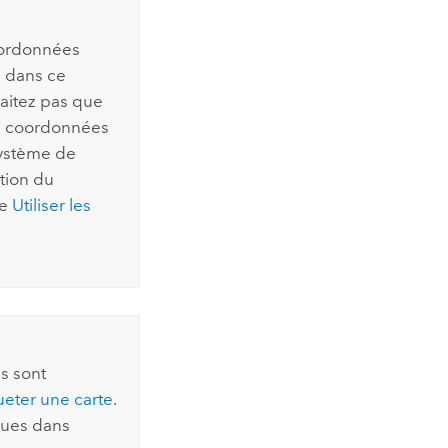
oordonnées
s dans ce
aitez pas que
de coordonnées
système de
tion du
ue
Utiliser les
s sont
ter une carte
.
nues dans