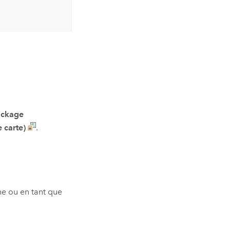
ackage
 carte)
.
ne ou en tant que