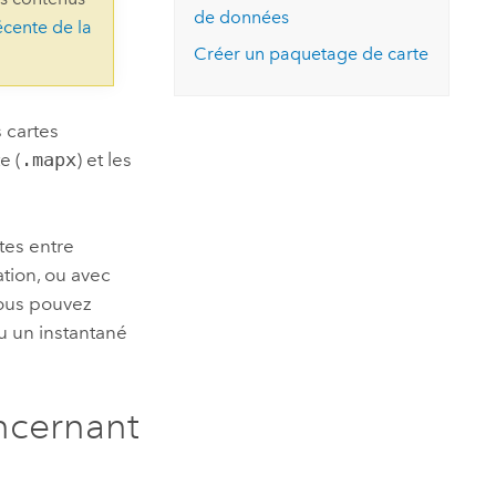
essai gratuit.
de données
écente de la
Lire le récit
Explorer ce cours
es et
Découvrir ArcGIS Pro
Créer un paquetage de carte
 de
l
 cartes
e (
.mapx
) et les
tes entre
ation, ou avec
Vous pouvez
u un instantané
ncernant