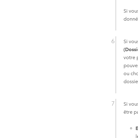
Si vou
donnée
Si vou
(Dossi
votre 
pouvez
ou cho
dossie
Si vou
être p
E
l