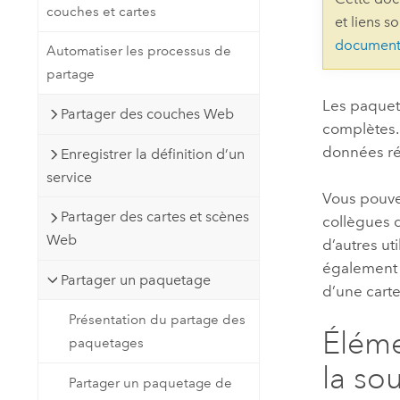
couches et cartes
Ressources naturelles
et liens s
Technologie Developer
document
Automatiser les processus de
Créer des applications de
partage
cartographie et d’analyse spatiale
Tous les secteurs d’activité
Les paquet
Partager des couches Web
complètes. 
Tous les produits
données ré
Enregistrer la définition d’un
service
Vous pouve
Partager des cartes et scènes
collègues d
Web
d’autres ut
également 
Partager un paquetage
d’une carte
Présentation du partage des
Éléme
paquetages
la so
Partager un paquetage de