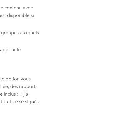
re contenu avec
 est disponible si
s groupes auxquels
age sur le
tte option vous
llée, des rapports
e inclus :
.js
,
dll
et
.exe
signés