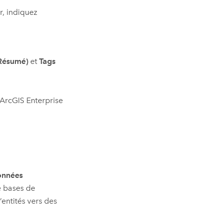
r, indiquez
Résumé)
et
Tags
ArcGIS Enterprise
données
e bases de
entités vers des