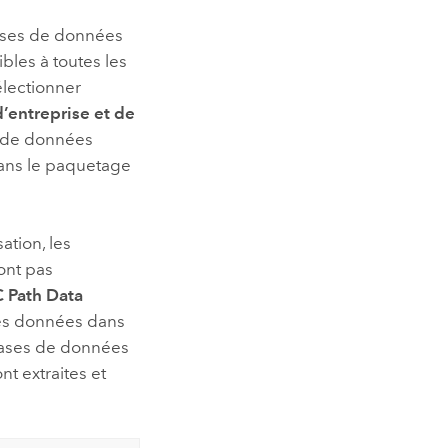
bases de données
les à toutes les
électionner
’entreprise et de
s de données
dans le paquetage
ation, les
ont pas
C Path Data
les données dans
 bases de données
t extraites et