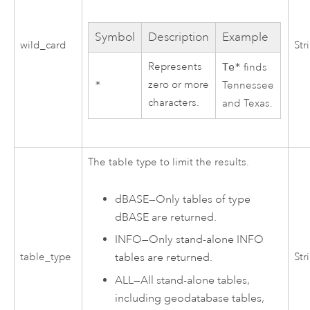
Symbol
Description
Example
wild_card
Str
Represents
Te*
finds
zero or more
*
Tennessee
characters.
and Texas.
The table type to limit the results.
dBASE
—
Only tables of type
dBASE are returned.
INFO
—
Only stand-alone INFO
tables are returned.
table_type
Str
ALL
—
All stand-alone tables,
including geodatabase tables,