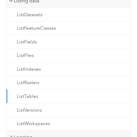
Listing data
ListDatasets
ListFeatureClasses
ListFields
ListFiles
ListIndexes
ListRasters
ListTables
ListVersions
ListWorkspaces