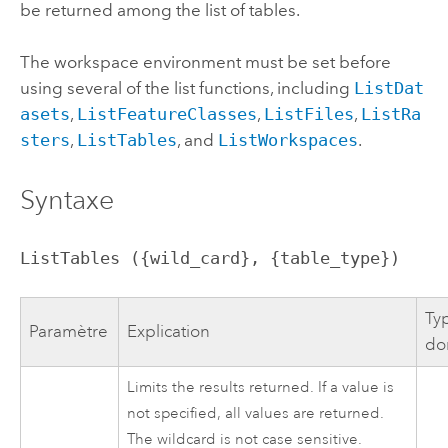
be returned among the list of tables.
The workspace environment must be set before
using several of the list functions, including
ListDat
asets
,
ListFeatureClasses
,
ListFiles
,
ListRa
sters
,
ListTables
, and
ListWorkspaces
.
Syntaxe
ListTables ({wild_card}, {table_type})
Ty
Paramètre
Explication
do
Limits the results returned. If a value is
not specified, all values are returned.
The wildcard is not case sensitive.