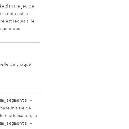
ée dans le jeu de
la date est la
e est requis si le
s périodes
relle de chaque
um_segments +
hase initiale de
de modélisation, le
um_segments +