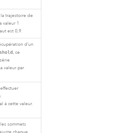
la trajectoire de
a valeur 1
aut est 0,9.
récupération d’un
shold
, ce
série
a valeur par
effectuer
s
l à cette valeur.
s les sommets
 ajuste chaque