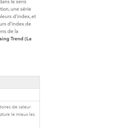
dans le sens
tion, une série
eurs d’index, et
urs d’index de
ens de la
sing Trend (La
toires de valeur
pture le mieux les