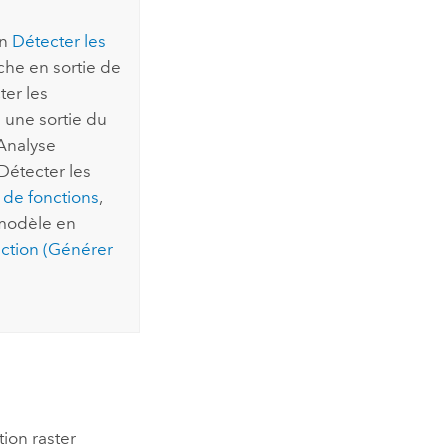
on
Détecter les
uche en sortie de
ter les
 une sortie du
(Analyse
Détecter les
 de fonctions
,
 modèle en
ction (Générer
ion raster