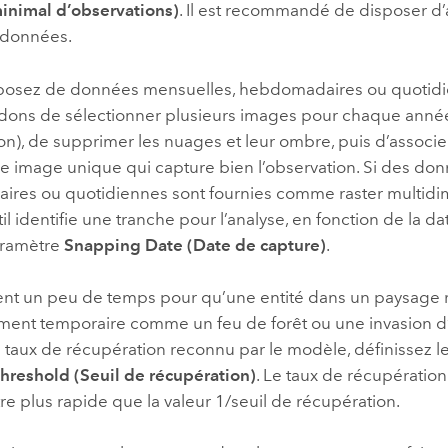
nimal d’observations)
. Il est recommandé de disposer d’
 données.
sposez de données mensuelles, hebdomadaires ou quotidi
ns de sélectionner plusieurs images pour chaque année (
n), de supprimer les nuages et leur ombre, puis d’associ
e image unique qui capture bien l’observation. Si des do
res ou quotidiennes sont fournies comme raster multidi
util identifie une tranche pour l’analyse, en fonction de la d
aramètre
Snapping Date (Date de capture)
.
uvent un peu de temps pour qu’une entité dans un paysage
ent temporaire comme un feu de forêt ou une invasion d’
e taux de récupération reconnu par le modèle, définissez 
hreshold (Seuil de récupération)
. Le taux de récupératio
re plus rapide que la valeur 1/seuil de récupération.