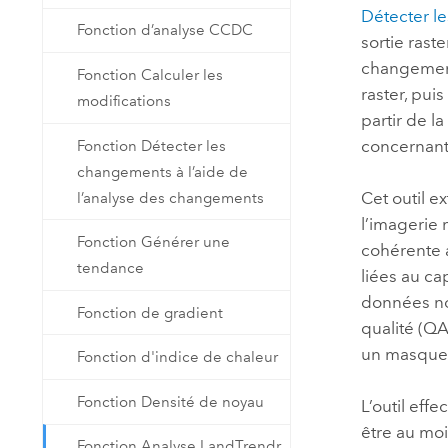
Détecter l
Fonction d’analyse CCDC
sortie rast
changement
Fonction Calculer les
raster, pui
modifications
partir de la
concernant 
Fonction Détecter les
changements à l’aide de
Cet outil e
l’analyse des changements
l’imagerie
Fonction Générer une
cohérente a
tendance
liées au ca
données no
Fonction de gradient
qualité (QA
un masque
Fonction d'indice de chaleur
Fonction Densité de noyau
L’outil eff
être au moi
Fonction Analyse LandTrendr