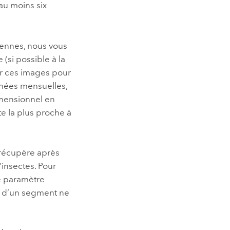
au moins six
ennes, nous vous
si possible à la
er ces images pour
nnées mensuelles,
mensionnel en
ate la plus proche à
 récupère après
insectes. Pour
le paramètre
n d’un segment ne