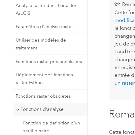
Rema
Analyse raster dans Portal for
Cette fo
ArcGIS
modifica
Paramètres d'analyse raster
la fonct
changeme
Utiliser des modèles de
jeu de d
traitement
LandTren
changeme
Fonctions raster personnalisées
enregist
Déploiement des fonctions
entrée d
raster Python
un raster
Fonctions raster obsolètes
Fonctions d'analyse
Rema
Fonction de définition d’un
seuil binaire
Cette fonct