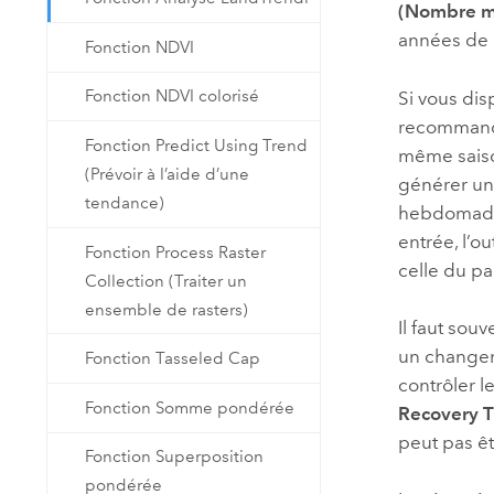
(Nombre mi
années de
Fonction NDVI
Fonction NDVI colorisé
Si vous di
recommando
Fonction Predict Using Trend
même saiso
(Prévoir à l’aide d’une
générer un
tendance)
hebdomadai
entrée, l’o
Fonction Process Raster
celle du p
Collection (Traiter un
ensemble de rasters)
Il faut so
un changem
Fonction Tasseled Cap
contrôler l
Fonction Somme pondérée
Recovery T
peut pas êt
Fonction Superposition
pondérée