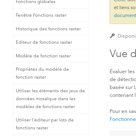
Fonctions globales
Ressources naturelles
et liens s
Technologie Developer
Fenêtre Fonctions raster
document
Créer des applications de
cartographie et d’analyse spatiale
Tous les secteurs d’activité
Historique des fonctions raster
Disponi
Editeur de fonctions raster
Tous les produits
Vue 
Modèle de fonction raster
Propriétés du modèle de
Évaluer les
fonction raster
de détecti
basée sur 
Utiliser les éléments des jeux de
contenant l
données mosaïque dans les
modèles de fonctions raster
Pour en sav
Fonctionne
Utiliser l'éditeur par lots de
fonctions raster