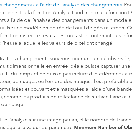
es changements à l’aide de l’analyse des changements
. Po
er, connectez la fonction Analyse LandTrendr à la fonction D
s à l’aide de l’analyse des changements dans un modèle 
s utilisez ce modèle en entrée de l’outil de géotraitement
Gé
 fonction raster
. Le résultat est un raster contenant des inf
l’heure à laquelle les valeurs de pixel ont changé.
xtrait les changements survenus pour une entité observée,
 multidimensionnelle en entrée idéale puisse capturer une
u fil du temps et ne puisse pas inclure d’interférences 
pteur, de nuages ou l’ombre des nuages. Il est préférable d’
rmalisées et pouvant être masquées à l’aide d’une bande
), comme les produits de réflectance de surface Landsat C
 de nuage.
ectue l’analyse sur une image par an, et le nombre de tranc
ns égal à la valeur du paramètre
Minimum Number of Obs