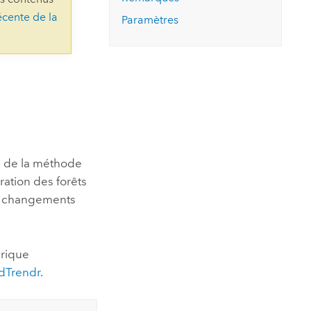
essai gratuit.
écente de la
Lire le récit
Explorer ce cours
es et
Paramètres
Découvrir ArcGIS Pro
 de
l
de de la méthode
ation des forêts
es changements
brique
ndTrendr
.