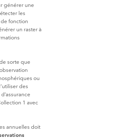
ur générer une
étecter les
de fonction
nérer un raster à
ormations
 de sorte que
 observation
atmosphériques ou
utiliser des
 d’assurance
ollection 1 avec
hes annuelles doit
ervations