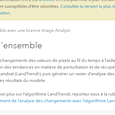
ont susceptibles d’être obsolètes.
Consultez la version la plus r
professionnels et
perspectiv
ation
.
technologiques
tendances
l’univers
géospatia
ble avec une licence Image Analyst.
d'ensemble
Tous les récits
 changements des valeurs de pixels au fil du temps à l’ai
on des tendances en matière de perturbation et de récupér
Landsat (LandTrendr), puis générer un raster d’analyse d
es résultats du modèle.
oir plus sur l’algorithme LandTrendr, reportez-vous à la ru
ment de l’analyse des changements avec l’algorithme La