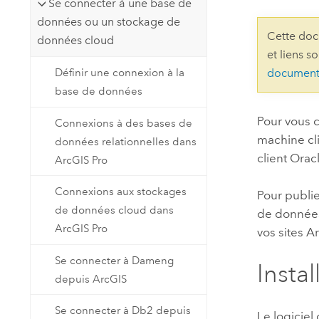
Se connecter à une base de
Ressources naturelles
données ou un stockage de
Technologie Developer
Cette doc
données cloud
Créer des applications de
et liens s
cartographie et d’analyse spatiale
Tous les secteurs d’activité
Définir une connexion à la
document
base de données
Tous les produits
Pour vous 
Connexions à des bases de
machine cli
données relationnelles dans
client
Orac
ArcGIS Pro
Connexions aux stockages
Pour publi
de données cloud dans
de donné
ArcGIS Pro
vos sites
Ar
Se connecter à Dameng
Instal
depuis ArcGIS
Se connecter à Db2 depuis
Le logiciel 