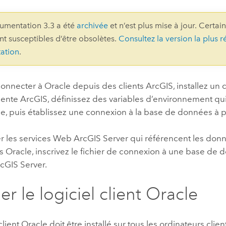
professionnels et
perspectiv
umentation 3.3 a été
archivée
et n’est plus mise à jour. Certai
technologiques
tendances
ont susceptibles d’être obsolètes.
Consultez la version la plus r
l’univers
ation
.
géospatia
connecter à
Oracle
depuis des clients ArcGIS, installez un 
Tous les récits
ente ArcGIS, définissez des variables d’environnement qui
le
, puis établissez une connexion à la base de données à p
er les services Web
ArcGIS Server
qui référencent les don
es
Oracle
, inscrivez le fichier de connexion à une base de
cGIS Server
.
ler le logiciel client
Oracle
client
Oracle
doit être installé sur tous les ordinateurs clie