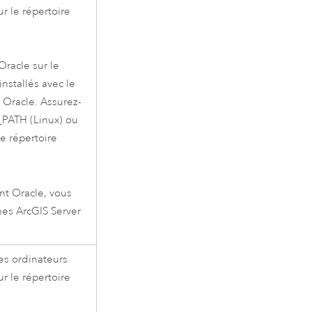
ur le répertoire
Oracle
sur le
installés avec le
s
Oracle
. Assurez-
_PATH (
Linux
) ou
le répertoire
ent
Oracle
, vous
ines
ArcGIS Server
les ordinateurs
ur le répertoire