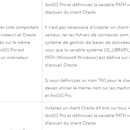
ArcGIS Pro
et définissez la variable PATH s
d’accueil du client
Oracle
.
ver
(site comportant
Il n’est pas nécessaire d’installer un client
dinateur) et
Oracle
serveur, car les fichiers de connexion sont 
lés sur le même
système de gestion de bases de donnée
rcGIS Pro
est
vous que la variable système LD_LIBRARY
r un ordinateur
PATH (
Microsoft Windows
) est définie sur 
d’accueil
Oracle
.
Si vous définissez un nom TNS pour le cli
devez utiliser le même nom sur les mach
et
ArcGIS Pro
.
Installez un client
Oracle
64 bits sur tous 
ArcGIS Pro
et définissez la variable PATH s
d’accueil du client
Oracle
.