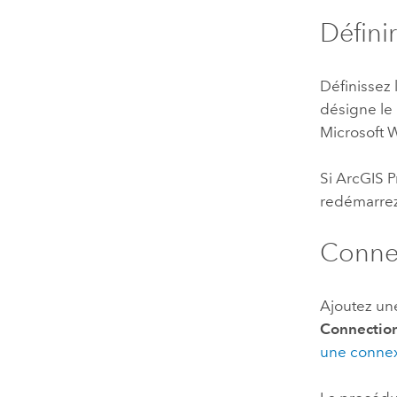
Défini
Définissez
désigne le 
Microsoft
Si
ArcGIS P
redémarrez
Connex
Ajoutez un
Connection
une connex