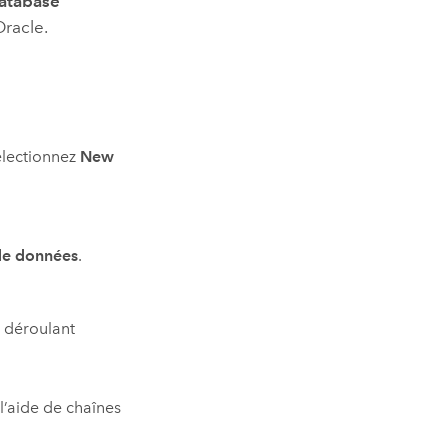
atabase
Oracle
.
électionnez
New
.
de données
.
u déroulant
l’aide de chaînes