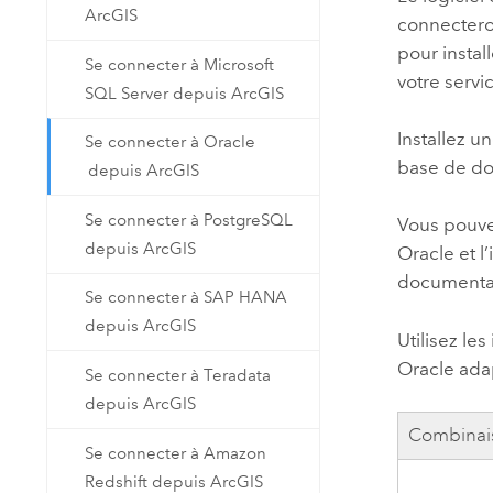
ArcGIS
connectero
pour instal
Se connecter à Microsoft
votre servi
SQL Server depuis ArcGIS
Installez u
Se connecter à Oracle
base de do
depuis ArcGIS
Se connecter à PostgreSQL
Vous pouvez
depuis ArcGIS
Oracle
et l
documenta
Se connecter à SAP HANA
depuis ArcGIS
Utilisez le
Oracle
adap
Se connecter à Teradata
depuis ArcGIS
Combinais
Se connecter à Amazon
Redshift depuis ArcGIS