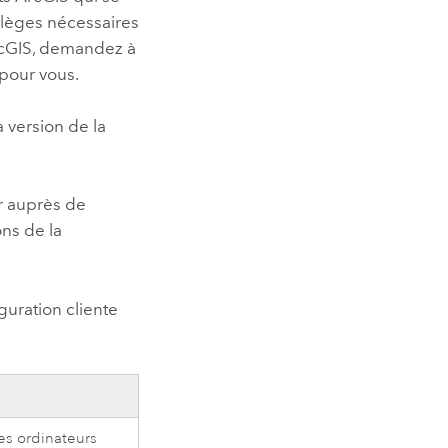
ilèges nécessaires
 ArcGIS, demandez à
pour vous.
 version de la
r auprès de
ons de la
guration cliente
les ordinateurs