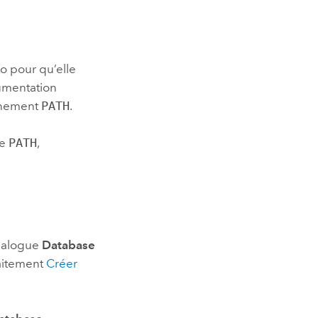
ro
pour qu’elle
cumentation
onnement
PATH
.
le
PATH
,
dialogue
Database
raitement
Créer