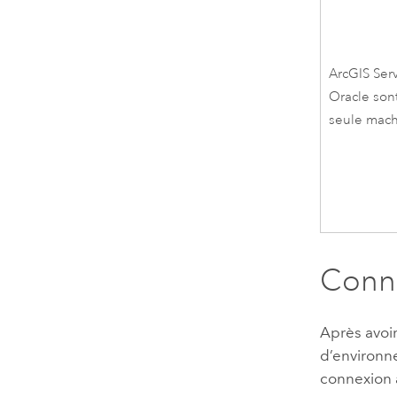
ArcGIS Ser
Oracle
sont
seule mach
Conne
Après avoir 
d’environ
connexion 