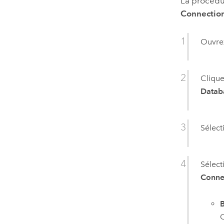
La procédur
Connection
Ouvrez
Clique
Datab
Sélec
Sélect
Conne
B