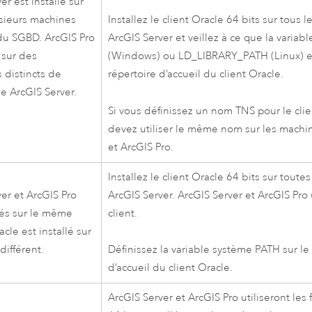
ver
est installé sur
sieurs machines
Installez le client
Oracle
64 bits sur tous l
 du SGBD.
ArcGIS Pro
ArcGIS Server
et veillez à ce que la varia
é sur des
(
Windows
) ou LD_LIBRARY_PATH (
Linux
) 
 distincts de
répertoire d’accueil du client
Oracle
.
de
ArcGIS Server
.
Si vous définissez un nom TNS pour le cli
devez utiliser le même nom sur les mach
et
ArcGIS Pro
.
Installez le client
Oracle
64 bits sur toute
ver
et
ArcGIS Pro
ArcGIS Server
.
ArcGIS Server
et
ArcGIS Pro
lés sur le même
client.
acle
est installé sur
différent.
Définissez la variable système PATH sur le
d’accueil du client
Oracle
.
ArcGIS Server
et
ArcGIS Pro
utiliseront les 