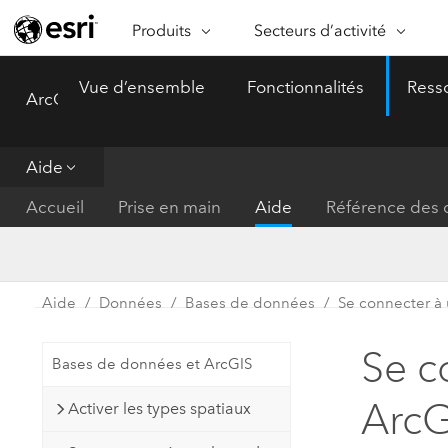
Produits
Secteurs d’activité
ARCGIS
SECTEURS D’ACTIVITÉ
FO
Vue d’ensemble
Fonctionnalités
Ress
ArcGIS Pro
Menu
Vue d’ensemble d’ArcGIS
Architecture, ingénierie et
Ca
Plateforme géospatiale
construction
Ob
d’entreprise d’Esri
do
Aide
Entreprise
ArcGIS Online
An
Accueil
Prise en main
Aide
Référence des o
Protection de l’environnemen
Plateforme de cartographie SaaS
Aj
complète
gé
Enseignement
ArcGIS Pro
Ge
Fournisseurs d’énergie
Aide
Données
Bases de données
Se connecter à
Logiciel SIG leader du marché
In
Gestion des installations
mondial
do
Se c
Bases de données et ArcGIS
Santé et services à la person
ArcGIS Enterprise
ArcG
Activer les types spatiaux
Système de base pour les SIG et
Administrations nationales
la cartographie