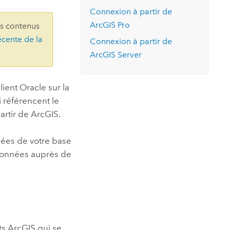
essai gratuit.
Connexion à partir de
Lire le récit
Explorer ce cours
es et
Découvrir ArcGIS Pro
ArcGIS Pro
ns contenus
 de
écente de la
Connexion à partir de
l
ArcGIS Server
client
Oracle
sur la
 référencent le
artir de ArcGIS.
nées de votre base
 données auprès de
nts ArcGIS qui se