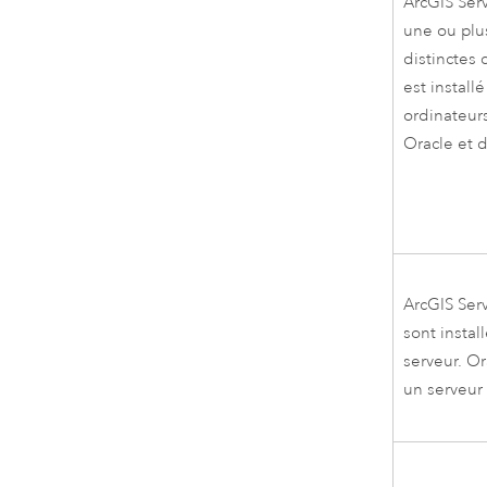
ArcGIS Ser
une ou plu
distinctes
est install
ordinateurs
Oracle
et 
ArcGIS Ser
sont instal
serveur.
Or
un serveur 