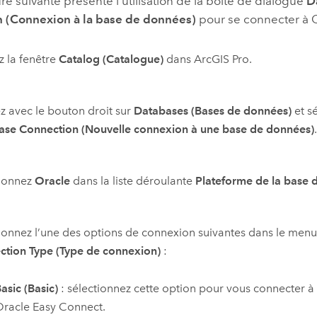
e suivante présente l’utilisation de la boîte de dialogue
D
 (Connexion à la base de données)
pour se connecter à
 la fenêtre
Catalog (Catalogue)
dans
ArcGIS Pro
.
z avec le bouton droit sur
Databases (Bases de données)
et s
ase Connection (Nouvelle connexion à une base de données)
tionnez
Oracle
dans la liste déroulante
Plateforme de la base 
ionnez l’une des options de connexion suivantes dans le men
ction Type (Type de connexion)
:
asic (Basic)
: sélectionnez cette option pour vous connecter à 
Oracle
Easy Connect.