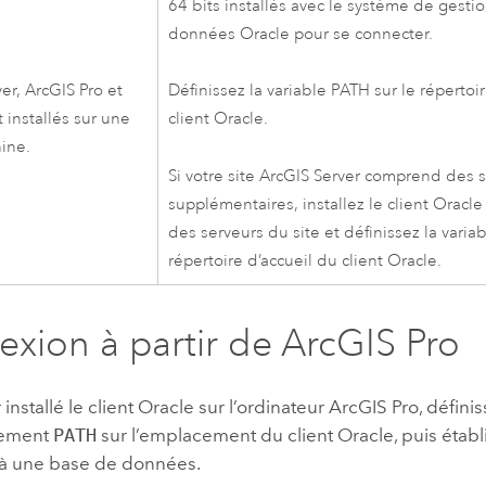
64 bits installés avec le système de gest
données
Oracle
pour se connecter.
ver
,
ArcGIS Pro
et
Définissez la variable PATH sur le répertoi
 installés sur une
client
Oracle
.
ine.
Si votre site
ArcGIS Server
comprend des s
supplémentaires, installez le client
Oracle
des serveurs du site et définissez la varia
répertoire d’accueil du client
Oracle
.
xion à partir de
ArcGIS Pro
installé le client
Oracle
sur l’ordinateur
ArcGIS Pro
, défini
nement
PATH
sur l’emplacement du client
Oracle
, puis étab
à une base de données.