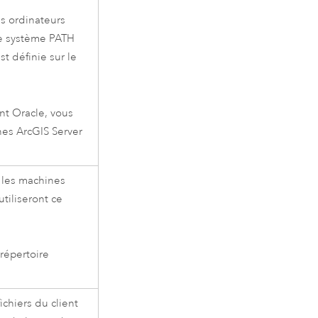
es ordinateurs
ble système PATH
est définie sur le
ent
Oracle
, vous
ines
ArcGIS Server
s les machines
utiliseront ce
 répertoire
fichiers du client