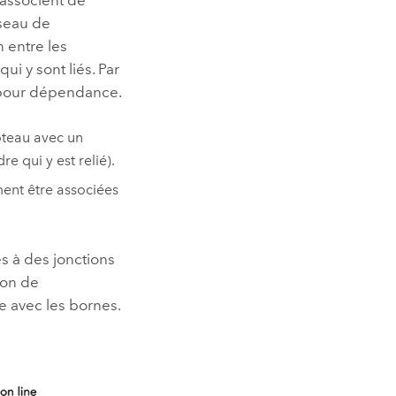
éseau de
n entre les
ui y sont liés. Par
r pour dépendance.
oteau avec un
e qui y est relié).
ent être associées
s à des jonctions
ion de
e avec les bornes.