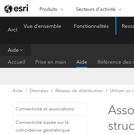
Produits
Secteurs d’activité
ARCGIS
SECTEURS D’ACTIVITÉ
FO
Vue d’ensemble
Fonctionnalités
Ress
ArcGIS Pro
Menu
Vue d’ensemble d’ArcGIS
Architecture, ingénierie et
Ca
Plateforme géospatiale
construction
Ob
d’entreprise d’Esri
do
Aide
Entreprise
ArcGIS Online
An
Accueil
Prise en main
Aide
Référence des o
Protection de l’environnemen
Plateforme de cartographie SaaS
Aj
complète
gé
Enseignement
ArcGIS Pro
Ge
Fournisseurs d’énergie
Aide
Données
Réseau de distribution
Utiliser un
Logiciel SIG leader du marché
In
Gestion des installations
mondial
do
Asso
Connectivité et associations
Santé et services à la person
ArcGIS Enterprise
struc
Connectivité basée sur la
Système de base pour les SIG et
Administrations nationales
coïncidence géométrique
la cartographie