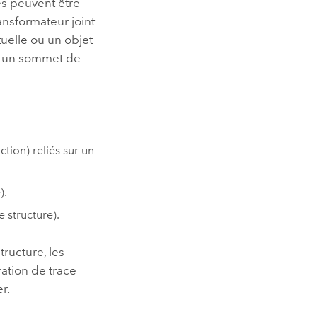
les peuvent être
ansformateur joint
tuelle ou un objet
 à un sommet de
tion) reliés sur un
).
e structure).
tructure, les
ration de trace
er
.