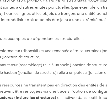
e et d’objet de jonction de structure. Les entités ponctuel
 jointes à d’autres entités ponctuelles (par exemple, un tr
). Pour les lignes et les objets de tronçon, une entité ponc
 intermédiaire doit toutefois être joint à une extrémité ou
ques exemples de dépendances structurelles :
nsformateur (dispositif) et une remontée aéro-souterraine (jonc
 (jonction de structure).
mutateur (assemblage) relié à un socle (jonction de structure
 de hauban (jonction de structure) relié à un poteau (jonction d
 ressources ne transitent pas en direction des entités de s
peuvent être renvoyées via une trace si l’option de configu
uctures (Inclure les structures)
est activée dans l’outil
Trac