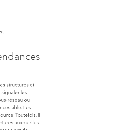
st
pendances
s structures et
 signaler les
sous-réseau ou
accessible. Les
ource. Toutefois, il
uctures auxquelles
 associent de