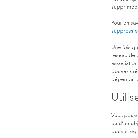
supprimées
Pour en sav
suppression
Une fois qu
réseau de 
association
pouvez crée
dépendances
Utili
Vous pouvez
ou d’un obj
pouvez éga