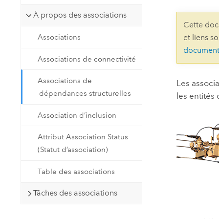
Ressources naturelles
À propos des associations
Technologie Developer
Cette doc
Créer des applications de
Associations
et liens s
cartographie et d’analyse spatiale
Tous les secteurs d’activité
document
Associations de connectivité
Tous les produits
Associations de
Les associ
dépendances structurelles
les entités
Association d’inclusion
Attribut Association Status
(Statut d’association)
Table des associations
Tâches des associations