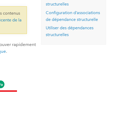
essai gratuit.
structurelles
Lire le récit
Explorer ce cours
es et
Découvrir ArcGIS Pro
Configuration d’associations
ns contenus
 de
de dépendance structurelle
écente de la
l
Utiliser des dépendances
structurelles
rouver rapidement
que
.