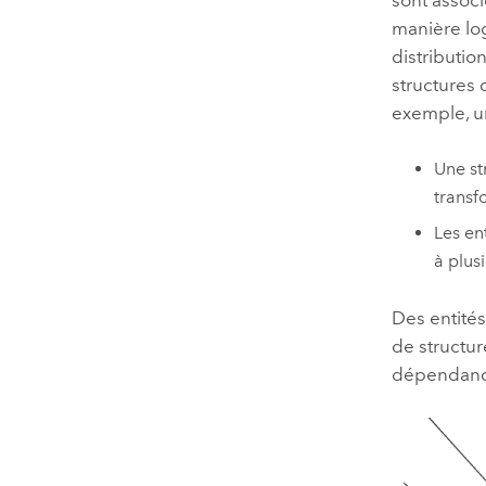
manière log
distributio
structures 
exemple, u
Une st
transf
Les en
à plus
Des entités
de structur
dépendances