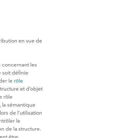
ribution en vue de
n concernant les
 soit définie
der le
rôle
tructure et d’objet
e rôle
n, la sémantique
rs de l’utilisation
trôler le
 de la structure.
ent être