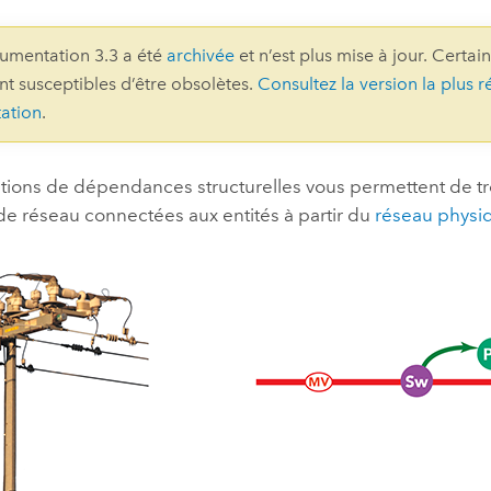
professionnels et
perspectiv
umentation 3.3 a été
archivée
et n’est plus mise à jour. Certai
technologiques
tendances
ont susceptibles d’être obsolètes.
Consultez la version la plus r
l’univers
ation
.
géospatia
ations de dépendances structurelles vous permettent de t
Tous les récits
 de réseau connectées aux entités à partir du
réseau physi