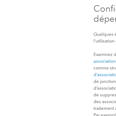
Confi
dépen
Quelques é
l’utilisati
Examinez d
associatio
comme struc
d’associati
de jonctio
d’associati
de suppress
des associa
traitement
Par exempl