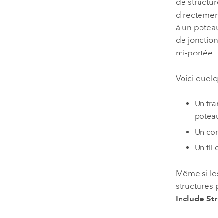
de structur
directement
à un poteau
de jonction
mi-portée.
Voici quel
Un tra
poteau
Un com
Un fil
Même si les
structures 
Include Str