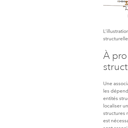
L’illustra
structurell
À pro
struct
Une associ
les dépenda
entités str
localiser u
structures 
est nécessa
sont assoc