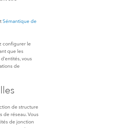
t
Sémantique de
z configurer le
Tant que les
d’entités, vous
ations de
lles
ction de structure
es de réseau. Vous
tés de jonction