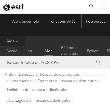
Vue d’ensemble
Fonctionnalités
Ressources
ArcGIS Pro
Menu
Aide
Prise
Référence
Accueil
en
Aide
Python
S
des outils
main
Aide
Données
Réseau de distribution
Introduction
Concepts du réseau de distribution
Définition du réseau de distribution
Avantages d’un réseau de distribution