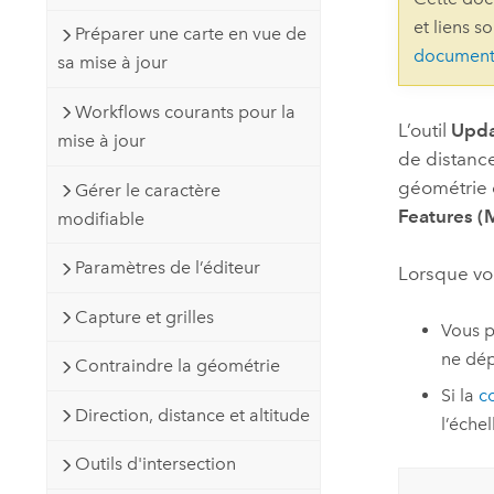
Ressources naturelles
et liens s
Préparer une carte en vue de
Technologie Developer
document
sa mise à jour
Créer des applications de
cartographie et d’analyse spatiale
Tous les secteurs d’activité
Workflows courants pour la
L’outil
Upda
mise à jour
de distance
Tous les produits
géométrie d
Gérer le caractère
Features (
modifiable
Paramètres de l’éditeur
Lorsque vou
Capture et grilles
Vous p
ne dép
Contraindre la géométrie
Si la
c
Direction, distance et altitude
l’éche
Outils d'intersection