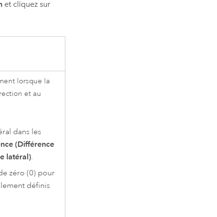
n
et cliquez sur
ment lorsque la
rection et au
éral dans les
ence (Différence
e latéral)
.
de zéro (0) pour
llement définis