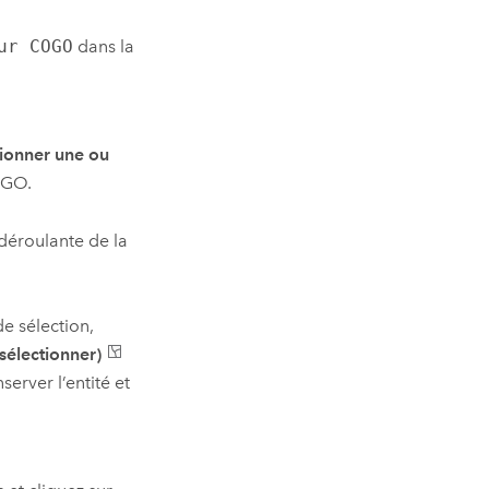
ur COGO
dans la
tionner une ou
OGO.
 déroulante de la
de sélection,
sélectionner)
erver l’entité et