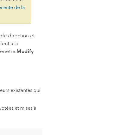
essai gratuit.
écente de la
Lire le récit
Explorer ce cours
es et
Découvrir ArcGIS Pro
 de
l
 de direction et
dent à la
 fenêtre
Modify
eurs existantes qui
ivotées et mises à