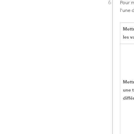
Pour m
l’une 
Mettr
les v
Mettr
une 
diffé