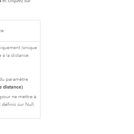
s
et cliquez sur
ce.
uniquement lorsque
e à la distance
 du paramètre
e distance)
.
 pour ne mettre à
 définis sur Null.