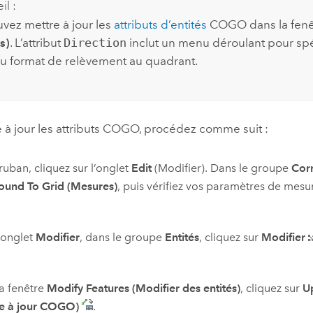
il :
vez mettre à jour les
attributs d’entités
COGO dans la fen
s)
. L’attribut
Direction
inclut un menu déroulant pour spéc
au format de relèvement au quadrant.
 à jour les attributs COGO, procédez comme suit :
 ruban, cliquez sur l’onglet
Edit
(Modifier). Dans le groupe
Cor
ound To Grid (Mesures)
, puis vérifiez vos paramètres de mesu
'onglet
Modifier
, dans le groupe
Entités
, cliquez sur
Modifier
a fenêtre
Modify Features (Modifier des entités)
, cliquez sur
U
re à jour COGO)
.