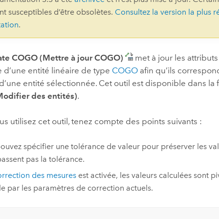
ont susceptibles d’être obsolètes.
Consultez la version la plus r
professionnels et
perspectiv
ation
.
technologiques
tendances
l’univers
géospatia
te COGO (Mettre à jour COGO)
met à jour les attributs
 d’une entité linéaire de type
COGO
afin qu’ils correspon
’une entité sélectionnée. Cet outil est disponible dans la
Tous les récits
Modifier des entités)
.
s utilisez cet outil, tenez compte des points suivants :
ouvez spécifier une tolérance de valeur pour préserver les val
assent pas la tolérance.
orrection des mesures
est activée, les valeurs calculées sont p
lle par les paramètres de correction actuels.