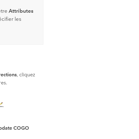
être
Attributes
ifier les
rections
, cliquez
res.
.
pdate COGO