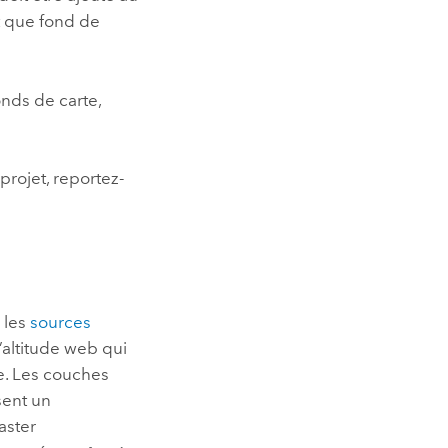
t que fond de
onds de carte,
projet, reportez-
 les
sources
’altitude web qui
ne. Les couches
sent un
aster