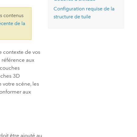
essai gratuit.
Lire le récit
Explorer ce cours
es et
Configuration requise de la
Découvrir ArcGIS Pro
ns contenus
 de
structure de tuile
écente de la
l
e contexte de vos
e référence aux
s couches
ouches 3D
e votre scène, les
 conformer aux
doit être ajouté au