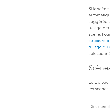
Si la scène
automatique
suggérée d
tuilage per
scène. Pour
structure d
tuilage du 
sélectionn
Scènes
Le tableau 
les scènes
Structure d