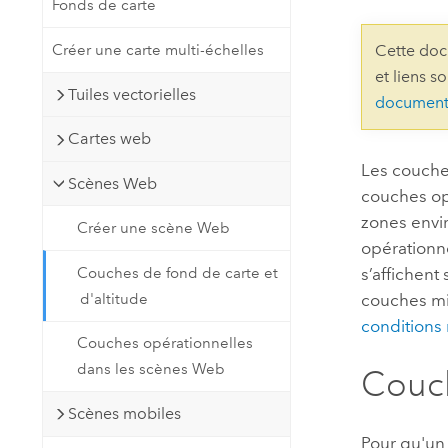
Fonds de carte
Ressources naturelles
Technologie Developer
Créer une carte multi-échelles
Cette doc
Créer des applications de
et liens s
cartographie et d’analyse spatiale
Tous les secteurs d’activité
Tuiles vectorielles
document
Cartes web
Tous les produits
Les couche
Scènes Web
couches op
zones envir
Créer une scène Web
opérationn
s’affichent
Couches de fond de carte et
couches mis
d'altitude
conditions 
Couches opérationnelles
dans les scènes Web
Couch
Scènes mobiles
Pour qu'un 