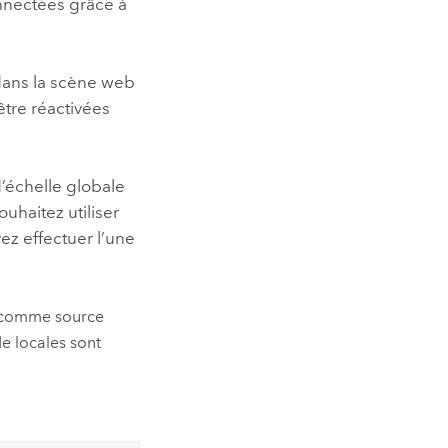
nnectées grâce à
 dans la scène web
être réactivées
 d’échelle globale
souhaitez utiliser
ez effectuer l’une
es comme source
de locales sont