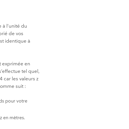
 à l’unité du
prié de vos
st identique à
st exprimée en
’effectue tel quel,
 car les valeurs z
comme suit :
ds pour votre
 z en mètres.