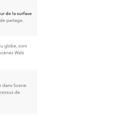
ur de la surface
de partage.
du globe, sont
s scènes Web
ge dans
Scene
ocessus de