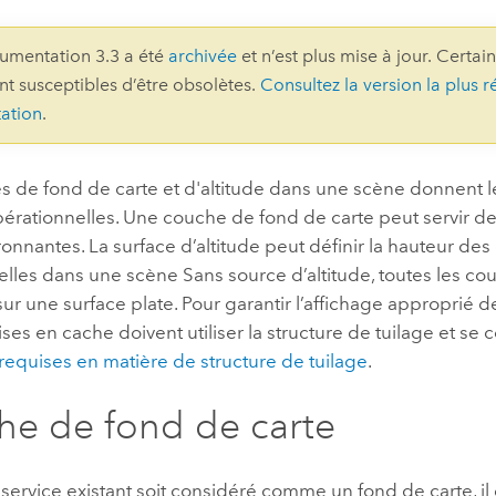
professionnels et
perspectiv
umentation 3.3 a été
archivée
et n’est plus mise à jour. Certai
technologiques
tendances
ont susceptibles d’être obsolètes.
Consultez la version la plus r
l’univers
ation
.
géospatia
s de fond de carte et d'altitude dans une scène donnent l
Tous les récits
érationnelles. Une couche de fond de carte peut servir d
onnantes. La surface d’altitude peut définir la hauteur de
elles dans une scène Sans source d’altitude, toutes les c
 sur une surface plate. Pour garantir l’affichage approprié d
es en cache doivent utiliser la structure de tuilage et se
requises en matière de structure de tuilage
.
e de fond de carte
service existant soit considéré comme un fond de carte, il 