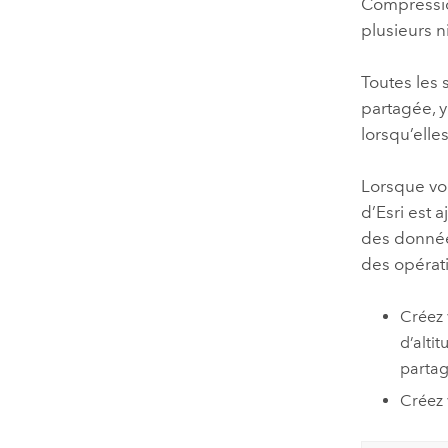
Compressio
plusieurs n
Toutes les 
partagée, y
lorsqu’elle
Lorsque vo
d’Esri est 
des données
des opérati
Créez 
d’alti
partag
Créez 