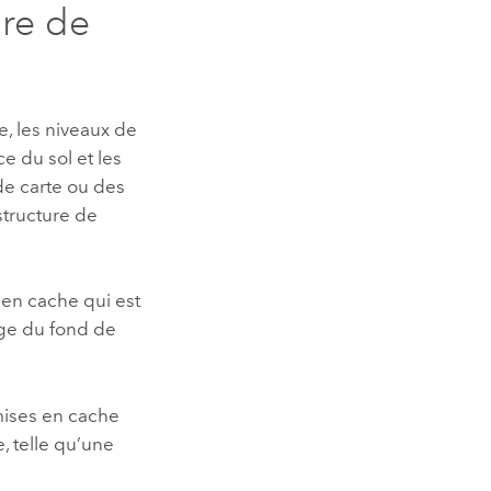
ure de
e, les niveaux de
ce du sol et les
de carte ou des
structure de
 en cache qui est
age du fond de
mises en cache
, telle qu’une