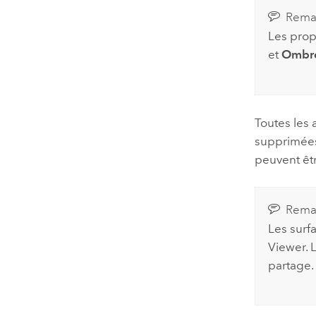
Rema
Les propr
et
Ombrer
Toutes les 
supprimées
peuvent êtr
Rema
Les surf
Viewer
.
partage.