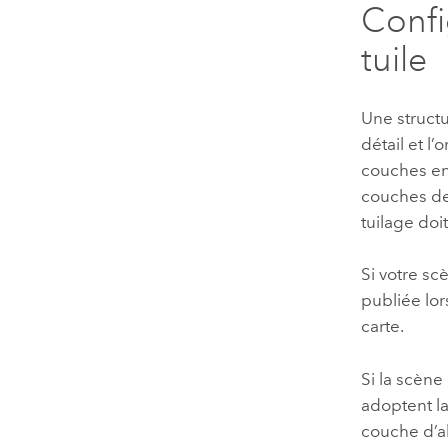
Confi
tuile
Une structu
détail et l’
couches en
couches de 
tuilage doi
Si votre s
publiée lor
carte.
Si la scèn
adoptent la
couche d’a