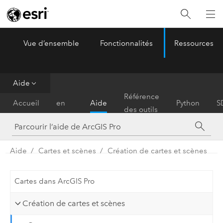
Vue d’ensemble
Fonctionnalités
Ressources
ArcGIS Pro
Menu
Aide
Prise
Référence
Accueil
en
Aide
Python
S
des outils
main
Aide
Cartes et scènes
Création de cartes et scènes
Cartes dans ArcGIS Pro
Création de cartes et scènes