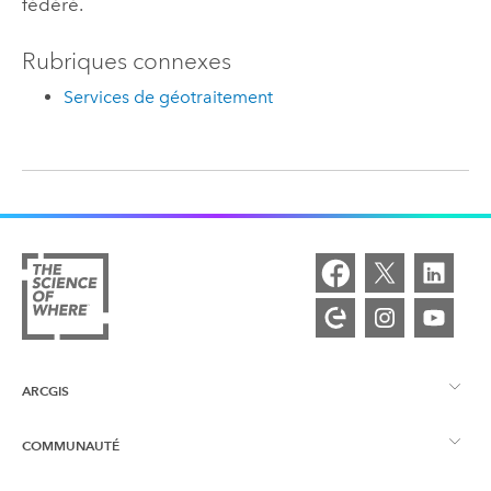
fédéré.
Rubriques connexes
Services de géotraitement
ARCGIS
COMMUNAUTÉ
Vue d’ensemble d’ArcGIS