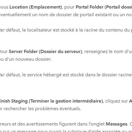
Sous
Location (Emplacement)
, pour
Portal Folder (Portail doss
éventuellement un nom de dossier de portail existant ou un no
ar défaut, le localisateur est stocké à la racine du contenu du p
Pour
Server Folder (Dossier du serveur)
, renseignez le nom d’u
ou d’un nouveau dossier.
Par défaut, le service hébergé est stocké dans le dossier racine
inish Staging (Terminer la gestion intermédiaire)
, cliquez sur
A
 rechercher les problèmes éventuels.
reurs et des avertissements figurent dans l’onglet
Messages
. 
 sur un message pour ouvrir la rubrique d’aide associée ou 