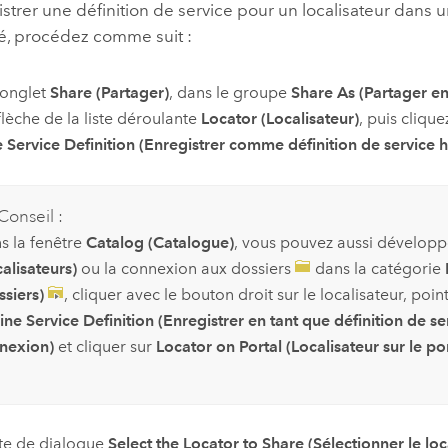
strer une définition de service pour un localisateur dans
, procédez comme suit :
’onglet
Share (Partager)
, dans le groupe
Share As (Partager en
 flèche de la liste déroulante
Locator (Localisateur)
, puis clique
e Service Definition (Enregistrer comme définition de service 
Conseil :
s la fenêtre
Catalog (Catalogue)
, vous pouvez aussi dévelop
alisateurs)
ou la connexion aux dossiers
dans la catégorie
ssiers)
, cliquer avec le bouton droit sur le localisateur, poin
ine Service Definition (Enregistrer en tant que définition de se
nexion)
et cliquer sur
Locator on Portal (Localisateur sur le por
te de dialogue
Select the Locator to Share (Sélectionner le loc