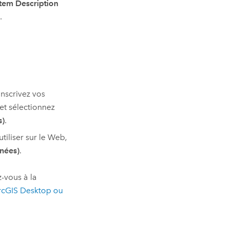
Item Description
.
inscrivez vos
et sélectionnez
s)
.
tiliser sur le Web,
nnées)
.
z-vous à la
rcGIS Desktop
ou