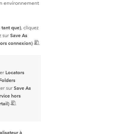
 un environnement
 tant que)
, cliquez
z sur
Save As
hors connexion)
.
per
Locators
Folders
ter sur
Save As
rvice hors
tail)
.
alisateur à