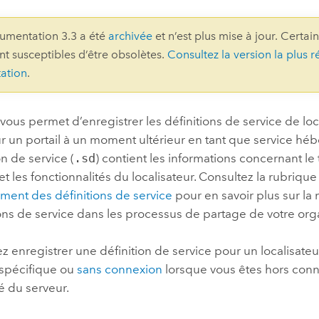
professionnels et
perspectiv
umentation 3.3 a été
archivée
et n’est plus mise à jour. Certai
technologiques
tendances
ont susceptibles d’être obsolètes.
Consultez la version la plus r
l’univers
ation
.
géospatia
vous permet d’enregistrer les définitions de service de loc
Tous les récits
r un portail à un moment ultérieur en tant que service héb
on de service (
.sd
) contient les informations concernant le 
et les fonctionnalités du localisateur. Consultez la rubriqu
ement des définitions de service
pour en savoir plus sur la 
ions de service dans les processus de partage de votre org
 enregistrer une définition de service pour un localisate
spécifique ou
sans connexion
lorsque vous êtes hors con
 du serveur.