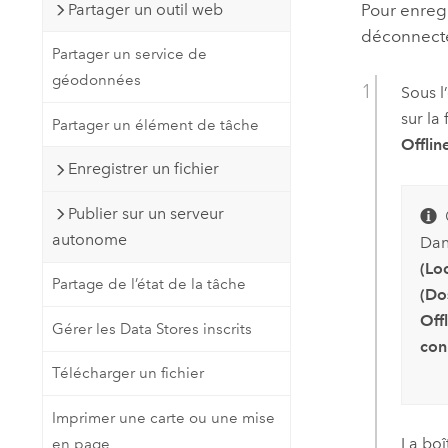
Partager un outil web
Pour enregi
déconnecté
Partager un service de
géodonnées
Sous l
sur la
Partager un élément de tâche
Offlin
Enregistrer un fichier
Publier sur un serveur
autonome
Dan
(Loc
Partage de l’état de la tâche
(Do
Offl
Gérer les Data Stores inscrits
con
Télécharger un fichier
Imprimer une carte ou une mise
La boî
en page