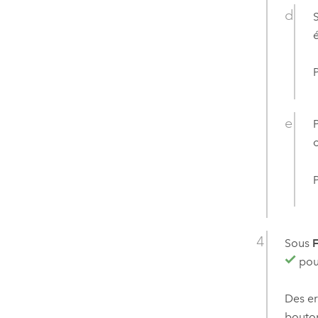
P
Sous
F
pour
Des er
bouton