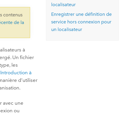
essai gratuit.
localisateur
Lire le récit
Explorer ce cours
es et
Découvrir ArcGIS Pro
Enregistrer une définition de
ns contenus
 de
service hors connexion pour
écente de la
un localisateur
l
alisateurs à
ergé. Un fichier
type, les
e
Introduction à
manière d’utiliser
anisation.
ur avec une
nexion ou