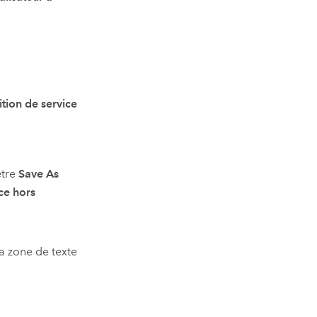
ition de service
être
Save As
ice hors
a zone de texte