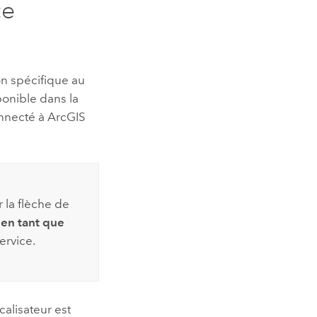
ce
on spécifique au
ponible dans la
onnecté à
ArcGIS
r la flèche de
 en tant que
ervice.
alisateur est