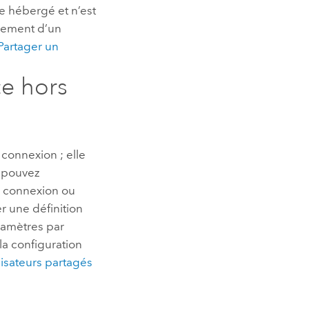
ce hébergé et n’est
trement d’un
Partager un
ce hors
 connexion ; elle
s pouvez
rs connexion ou
 une définition
ramètres par
 la configuration
lisateurs partagés