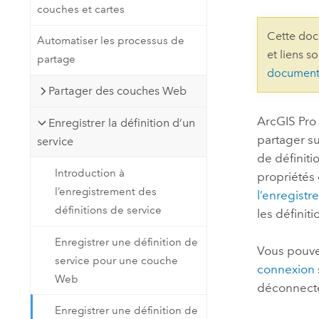
couches et cartes
Ressources naturelles
Technologie Developer
Cette doc
Automatiser les processus de
Créer des applications de
et liens s
partage
cartographie et d’analyse spatiale
Tous les secteurs d’activité
document
Partager des couches Web
Tous les produits
ArcGIS Pro
Enregistrer la définition d’un
partager su
service
de définiti
Introduction à
propriétés 
l’enregistrement des
l’enregistr
définitions de service
les définit
Enregistrer une définition de
Vous pouvez
service pour une couche
connexion
Web
déconnecté
Enregistrer une définition de