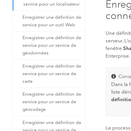
Enreg
service pour un localisateur
conne
Enregistrer une définition de
service pour un outil Web
Une défini
Enregistrer une définition de
serveur. L’
service pour un service de
fenêtre
Sha
géodonnées
Enterprise
.
Enregistrer une définition de
service pour un service de
Conse
carte
Dans la 
liste dé
Enregistrer une définition de
définiti
service pour un service de
géocodage
Enregistrer une définition de
Le processu
service pour un service de