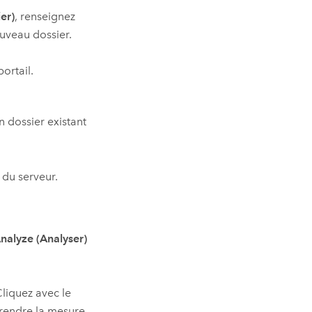
ier)
, renseignez
uveau dossier.
ortail.
n dossier existant
 du serveur.
nalyze (Analyser)
Cliquez avec le
prendre la mesure