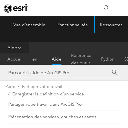
Vue d’ensemble
Fonctionnalités
Ressources
ArcGIS Pro
Menu
Aide
Prise
Référence
Accueil
en
Aide
Python
S
des outils
main
Aide
Partager votre travail
Enregistrer la définition d’un service
Partager votre travail dans ArcGIS Pro
Présentation des services, couches et cartes