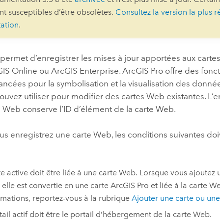
ont susceptibles d’être obsolètes.
Consultez la version la plus r
professionnels et
perspectiv
ation
.
technologiques
tendances
l’univers
géospatia
permet d’enregistrer les mises à jour apportées aux carte
GIS Online
ou
ArcGIS Enterprise
.
ArcGIS Pro
offre des fonct
ancées pour la symbolisation et la visualisation des donné
Tous les récits
uvez utiliser pour modifier des cartes Web existantes. L’
e Web conserve l’ID d’élément de la carte Web.
s enregistrez une carte Web, les conditions suivantes doi
te active doit être liée à une carte Web. Lorsque vous ajoutez
, elle est convertie en une carte
ArcGIS Pro
et liée à la carte W
rmations, reportez-vous à la rubrique
Ajouter une carte ou un
tail actif doit être le portail d’hébergement de la carte Web.