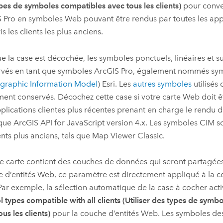
pes de symboles compatibles avec tous les clients)
pour conver
 Pro
en symboles Web pouvant être rendus par toutes les appl
s les clients les plus anciens.
e la case est décochée, les symboles ponctuels, linéaires et s
rvés en tant que symboles
ArcGIS Pro
, également nommés sy
graphic Information Model
)
Esri
. Les
autres symboles
utilisés 
ent conservés. Décochez cette case si votre carte Web doit êt
plications clientes plus récentes prenant en charge le rendu 
 que
ArcGIS API for JavaScript
version 4.x. Les symboles CIM s
ients plus anciens, tels que
Map Viewer Classic
.
re carte contient des couches de données qui seront partagée
 d’entités Web, ce paramètre est directement appliqué à la c
ar exemple, la sélection automatique de la case à cocher acti
 types compatible with all clients (Utiliser des types de symb
ous les clients)
pour la couche d’entités Web. Les symboles de