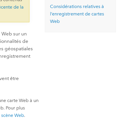
essai gratuit.
Considérations relatives à
écente de la
Lire le récit
Explorer ce cours
es et
Découvrir ArcGIS Pro
l’enregistrement de cartes
 de
Web
l
s Web sur un
ionnalités de
es géospatiales
enregistrement
vent être
 une carte Web à un
eb. Pour plus
e scène Web
.