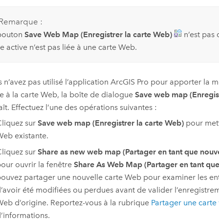
Remarque :
bouton
Save Web Map (Enregistrer la carte Web)
n’est pas d
e active n’est pas liée à une carte Web.
s n’avez pas utilisé l’application
ArcGIS Pro
pour apporter la mo
e à la carte Web, la boîte de dialogue
Save web map (Enregist
ît. Effectuez l’une des opérations suivantes :
liquez sur
Save web map (Enregistrer la carte Web)
pour mett
eb existante.
liquez sur
Share as new web map (Partager en tant que nouve
our ouvrir la fenêtre
Share As Web Map (Partager en tant que
ouvez partager une nouvelle carte Web pour examiner les ent
’avoir été modifiées ou perdues avant de valider l’enregistrem
eb d’origine. Reportez-vous à la rubrique
Partager une carte
’informations.