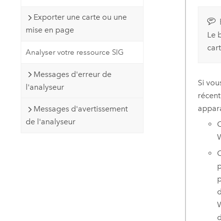
Exporter une carte ou une
mise en page
Le 
cart
Analyser votre ressource SIG
Messages d'erreur de
Si vou
l'analyseur
récent
appara
Messages d'avertissement
de l'analyseur
C
W
C
p
p
d
W
d