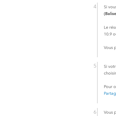
Si vou
(Balise
Le rés
10.9
ou
Vous p
Si vot
choisi
Pour o
Partag
Vous p