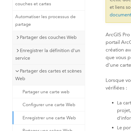
couches et cartes
Ressources naturelles
et liens s
Technologie Developer
document
Automatiser les processus de
Créer des applications de
partage
cartographie et d’analyse spatiale
Tous les secteurs d’activité
ArcGIS Pro
Partager des couches Web
portail
Arc
Tous les produits
création av
Enregistrer la définition d’un
que vous po
service
d’une cart
Partager des cartes et scènes
Web
Lorsque vou
vérifiées :
Partager une carte web
La car
Configurer une carte Web
projet
Enregistrer une carte Web
d’info
Le por
Partager une scène Web