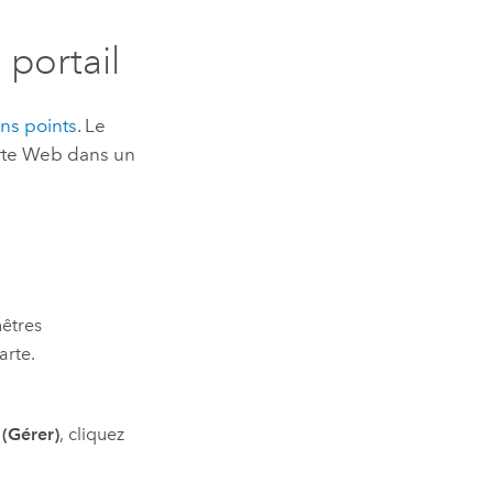
portail
ins points
. Le
arte Web dans un
nêtres
arte.
(Gérer)
, cliquez