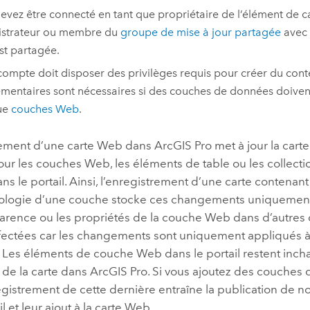
evez être connecté en tant que propriétaire de l’élément de 
istrateur ou membre du
groupe de mise à jour partagée
avec 
t partagée.
compte doit disposer des privilèges requis pour créer du cont
mentaires sont nécessaires si des couches de données doivent
ue
couches Web
.
rement d’une carte Web dans
ArcGIS Pro
met à jour la cart
our les couches Web, les éléments de table ou les collectio
ans le portail. Ainsi, l’enregistrement d’une carte contenan
ologie d’une couche stocke ces changements uniquement 
arence ou les propriétés de la couche Web dans d’autres
ffectées car les changements sont uniquement appliqués à
r. Les éléments de couche Web dans le portail restent inc
s de la carte dans
ArcGIS Pro
. Si vous ajoutez des couches 
registrement de cette dernière entraîne la publication de 
il et leur ajout à la carte Web.