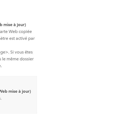
b mise à jour)
 carte Web copiée
ètre est activé par
ge>. Si vous êtes
ns le même dossier
e.
Web mise à jour)
.