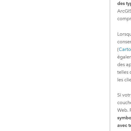
des ty
ArcGIS
compri
Lorsqu
conse
(
Carto
égalem
des ap
telles
les cl
Si vot
couche
Web. P
symbol
avec t