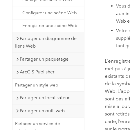
Vous d
Configurer une scène Web
admin
Web es
Enregistrer une scène Web
Votre 
supplé
Partager un diagramme de
tant q
liens Web
Partager un paquetage
L’enregist
met pas à j
ArcGIS Publisher
existants d
de la symb
Partager un style web
Web. L’app
Partager un localisateur
sont pas a
mise à jou
Partager un outil web
sont retiré
carte, l’en
Partager un service de
sur le porta