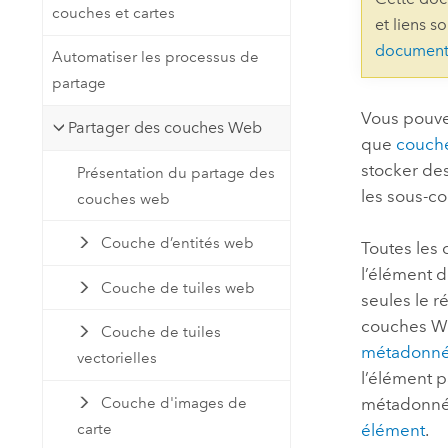
couches et cartes
Ressources naturelles
et liens s
Technologie Developer
document
Automatiser les processus de
Créer des applications de
partage
cartographie et d’analyse spatiale
Tous les secteurs d’activité
Vous pouve
Partager des couches Web
que
couch
Tous les produits
stocker de
Présentation du partage des
les sous-c
couches web
Couche d’entités web
Toutes les
l’élément 
Couche de tuiles web
seules le r
couches We
Couche de tuiles
métadonn
vectorielles
l’élément 
Couche d'images de
métadonnée
carte
élément
.