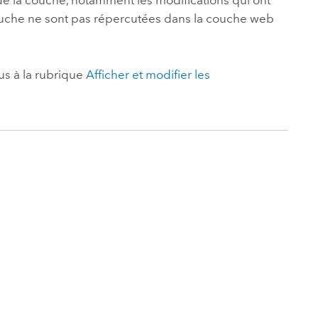
e la couche, notamment les modifications qui ont
ouche ne sont pas répercutées dans la couche web
us à la rubrique
Afficher et modifier les