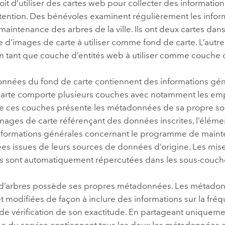
évoit d’utiliser des cartes web pour collecter des informati
tention. Des bénévoles examinent régulièrement les informa
maintenance des arbres de la ville. Ils ont deux cartes dan
d’images de carte à utiliser comme fond de carte. L’autre
n tant que couche d’entités web à utiliser comme couche o
nnées du fond de carte contiennent des informations gé
carte comporte plusieurs couches avec notamment les emprise
 ces couches présente les métadonnées de sa propre sourc
mages de carte référençant des données inscrites, l’élém
 informations générales concernant le programme de mainte
s issues de leurs sources de données d’origine. Les mis
 sont automatiquement répercutées dans les sous-couch
d’arbres possède ses propres métadonnées. Les métadon
t modifiées de façon à inclure des informations sur la fréq
e vérification de son exactitude. En partageant uniqueme