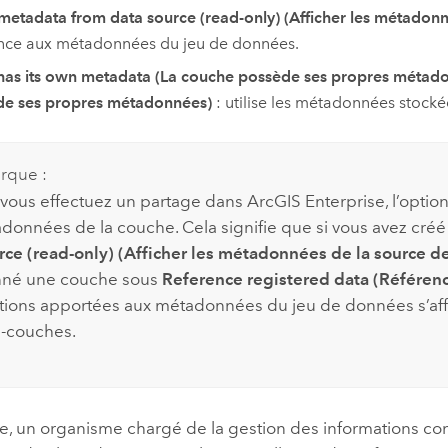
etadata from data source (read-only) (Afficher les métadonné
nce aux métadonnées du jeu de données.
has its own metadata (La couche possède ses propres métad
de ses propres métadonnées)
: utilise les métadonnées stockée
rque :
vous effectuez un partage dans
ArcGIS Enterprise
, l’opt
données de la couche. Cela signifie que si vous avez cré
rce (read-only) (Afficher les métadonnées de la source d
nné une couche sous
Reference registered data (Référenc
tions apportées aux métadonnées du jeu de données s’a
-couches.
e, un organisme chargé de la gestion des informations co