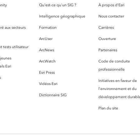
nity
Qu’est-ce qu’un SIG ?
À propos d’Esri
S
Intelligence géographique
Nous contacter
ré aux secteurs
Formation
Carrières
ArcUser
Ouverture
 tests utilisateur
ArcNews
Partenaires
 jeunes
ArcWatch
Code de conduite
ls Esri
professionnelle
Esri Press
s
Initiatives en faveur de
Vidéos Esri
l’environnement et du
Dictionnaire SIG
développement durabl
Plan du site