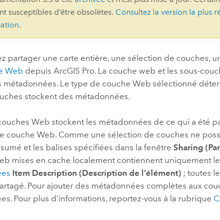
ont susceptibles d’être obsolètes.
Consultez la version la plus r
professionnels et
perspectiv
ation
.
technologiques
tendances
l’univers
géospatia
z partager une carte entière, une sélection de couches, 
e Web
depuis
ArcGIS Pro
. La couche web et les sous-cou
s métadonnées. Le type de couche Web sélectionné déterm
Tous les récits
ouches stockent des métadonnées.
 couches Web stockent les métadonnées de ce qui a été par
de couche Web. Comme une sélection de couches ne poss
ésumé et les balises spécifiées dans la fenêtre
Sharing (Pa
b mises en cache localement contiennent uniquement le
ées
Item Description (Description de l’élément)
; toutes l
partagé. Pour ajouter des métadonnées complètes aux cou
s. Pour plus d’informations, reportez-vous à la rubrique
C