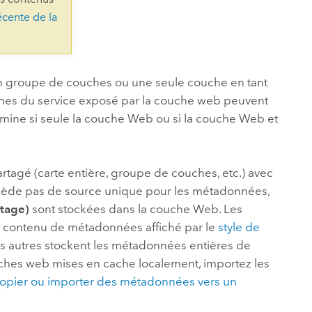
essai gratuit.
écente de la
Lire le récit
Explorer ce cours
es et
Découvrir ArcGIS Pro
 de
l
un groupe de couches ou une seule couche en tant
ches du service exposé par la couche web peuvent
ine si seule la couche Web ou si la couche Web et
tagé (carte entière, groupe de couches, etc.) avec
ède pas de source unique pour les métadonnées,
rtage)
sont stockées dans la couche Web. Les
 contenu de métadonnées affiché par le
style de
es autres stockent les métadonnées entières de
ches web mises en cache localement, importez les
opier ou importer des métadonnées vers un