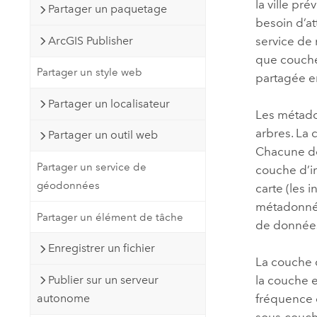
la ville pr
Partager un paquetage
besoin d’at
service de 
ArcGIS Publisher
que couche 
Partager un style web
partagée e
Partager un localisateur
Les métado
arbres. La 
Partager un outil web
Chacune de
Partager un service de
couche d’i
géodonnées
carte (les
métadonnée
Partager un élément de tâche
de données
Enregistrer un fichier
La couche 
Publier sur un serveur
la couche e
autonome
fréquence d