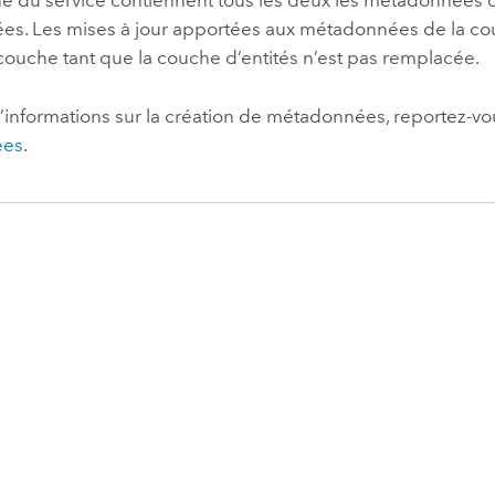
e du service contiennent tous les deux les métadonnées d
ées. Les mises à jour apportées aux métadonnées de la c
couche tant que la couche d’entités n’est pas remplacée.
’informations sur la création de métadonnées, reportez-vo
ées
.