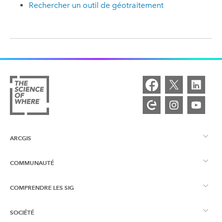
Rechercher un outil de géotraitement
ARCGIS
COMMUNAUTÉ
Vue d’ensemble d’ArcGIS
COMPRENDRE LES SIG
Esri Community
Cartographie
SOCIÉTÉ
Qu’est-ce qu’un SIG ?
Blog ArcGIS
ArcGIS Pro