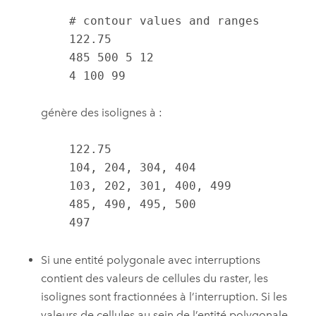
    # contour values and ranges

    122.75

    485 500 5 12

    4 100 99
génère des isolignes à :
    122.75

    104, 204, 304, 404

    103, 202, 301, 400, 499

    485, 490, 495, 500

    497
Si une entité polygonale avec interruptions
contient des valeurs de cellules du raster, les
isolignes sont fractionnées à l’interruption. Si les
valeurs de cellules au sein de l’entité polygonale