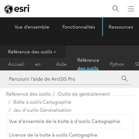
Vue d’ensemble
Fonctionnalités
Ressources
ArcGIS Pro
Menu
Référence des outils
Prise
Référence
Accueil
en
Aide
Python
S
des outils
main
Référence des outils
Outils de géotraitement
Boîte à outils Cartographie
Jeu d'outils Généralisation
Vue d'ensemble de la boîte à d'outils Cartographie
Licence de la boîte à outils Cartographie