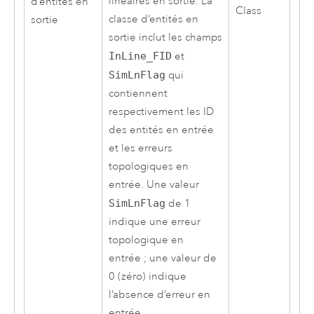
linéaires en sortie. La
d’entités en
Class
classe d’entités en
sortie
sortie inclut les champs
InLine_FID
et
SimLnFlag
qui
contiennent
respectivement les ID
des entités en entrée
et les erreurs
topologiques en
entrée. Une valeur
SimLnFlag
de 1
indique une erreur
topologique en
entrée ; une valeur de
0 (zéro) indique
l’absence d’erreur en
entrée.