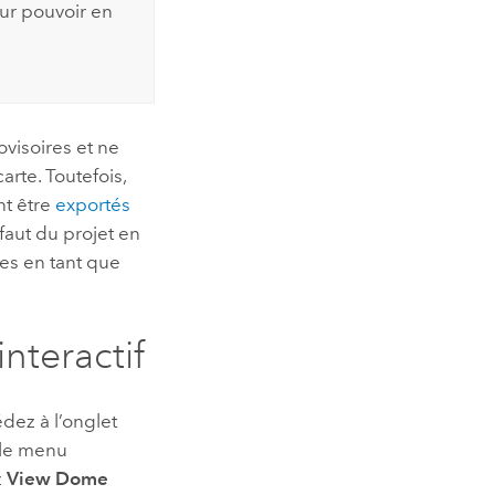
ur pouvoir en
ovisoires et ne
arte. Toutefois,
nt être
exportés
aut du projet en
ues en tant que
nteractif
dez à l’onglet
 le menu
z
View Dome