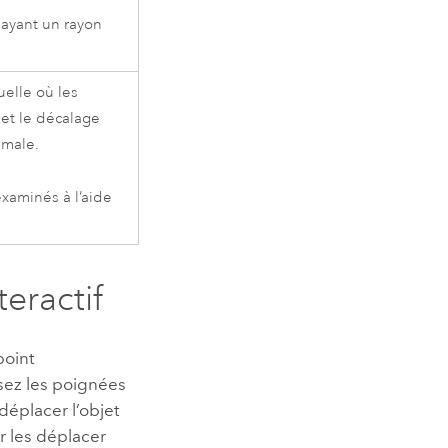
ayant un rayon
elle où les
e et le décalage
imale.
aminés à l’aide
eractif
point
isez les poignées
éplacer l’objet
ur les déplacer