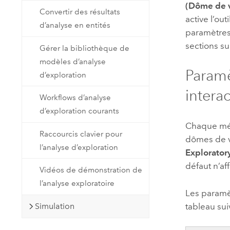
(Dôme de v
Convertir des résultats
active l’ou
d’analyse en entités
paramètres 
sections su
Gérer la bibliothèque de
modèles d’analyse
Paramè
d’exploration
interac
Workflows d’analyse
d’exploration courants
Chaque mét
Raccourcis clavier pour
dômes de vi
l’analyse d’exploration
Explorator
défaut n’af
Vidéos de démonstration de
l’analyse exploratoire
Les paramèt
tableau sui
Simulation