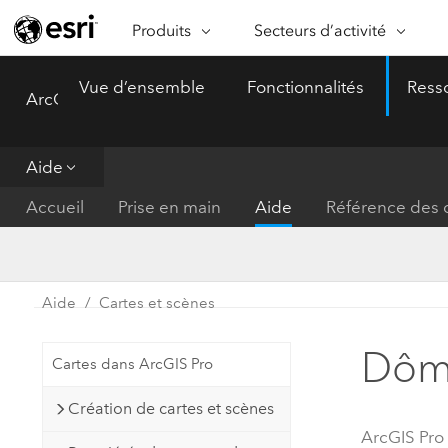
Produits
Secteurs d’activité
ARCGIS
SECTEURS D’ACTIVITÉ
FO
Vue d’ensemble
Fonctionnalités
Ress
ArcGIS Pro
Menu
Vue d’ensemble d’ArcGIS
Architecture, ingénierie et
Ca
Plateforme géospatiale
construction
Ob
d’entreprise d’Esri
do
Aide
Entreprise
ArcGIS Online
An
Accueil
Prise en main
Aide
Référence des o
Protection de l’environnemen
Plateforme de cartographie SaaS
Aj
complète
gé
Enseignement
ArcGIS Pro
Ge
Fournisseurs d’énergie
Aide
Cartes et scènes
Logiciel SIG leader du marché
In
Gestion des installations
mondial
do
Dôme
Cartes dans ArcGIS Pro
Santé et services à la person
ArcGIS Enterprise
Création de cartes et scènes
Système de base pour les SIG et
Administrations nationales
ArcGIS Pro
la cartographie