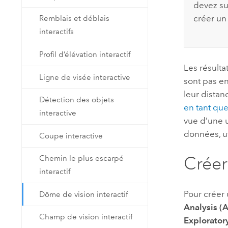
devez su
créer un 
Remblais et déblais
interactifs
Profil d’élévation interactif
Les résulta
Ligne de visée interactive
sont pas en
leur dista
Détection des objets
en tant que
interactive
vue d’une u
données, ut
Coupe interactive
Créer
Chemin le plus escarpé
interactif
Pour créer 
Dôme de vision interactif
Analysis (
Champ de vision interactif
Explorator