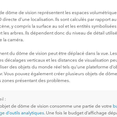
professionnels et
perspectiv
 de dôme de vision représentent les espaces volumétriques
technologiques
tendances
 directe d’une localisation. Ils sont calculés par rapport a
l’univers
ène, y compris la surface au sol et les entités symbolisées 
géospatia
t les arbres. Ils dépendent donc du niveau de détail utilisé
e la caméra.
Tous les récits
ent du dôme de vision peut être déplacé dans la vue. Le
les décalages verticaux et les distances de visualisation peu
iser des objets du monde réel tels qu’une plateforme d’o
dar. Vous pouvez également créer plusieurs objets de dôme
es zones présentant des problèmes.
il :
bjet de dôme de vision consomme une partie de votre
b
ge d’outils analytiques
. Une fois le budget d’affichage dép