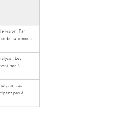
e vision. Par
 pieds au-dessus
alyser. Les
pent pas à
alyser. Les
cipent pas à