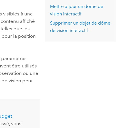
essai gratuit.
Mettre à jour un dôme de
Lire le récit
Explorer ce cours
es et
Découvrir ArcGIS Pro
 visibles à une
vision interactif
 de
u contenu affiché
Supprimer un objet de dôme
telles que les
l
de vision interactif
 pour la position
s paramètres
vent être utilisés
bservation ou une
 de vision pour
udget
assé, vous