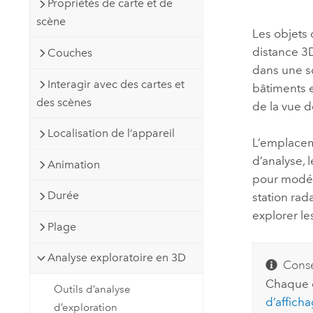
Propriétés de carte et de
Ressources naturelles
scène
Technologie Developer
Les objets
Créer des applications de
distance 3D
Couches
cartographie et d’analyse spatiale
Tous les secteurs d’activité
dans une sc
Interagir avec des cartes et
bâtiments e
des scènes
de la vue d
Tous les produits
Localisation de l’appareil
L’emplacem
d’analyse, 
Animation
pour modél
Durée
station ra
explorer l
Plage
Analyse exploratoire en 3D
Conse
Chaque o
Outils d’analyse
d’afficha
d’exploration