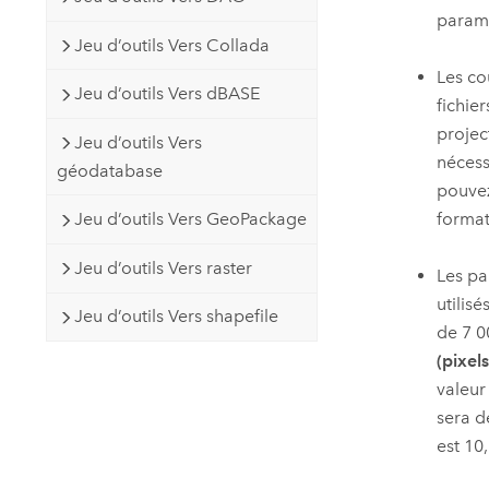
param
Jeu d’outils Vers Collada
Les co
Jeu d’outils Vers dBASE
fichie
project
Jeu d’outils Vers
nécess
géodatabase
pouvez
format
Jeu d’outils Vers GeoPackage
Jeu d’outils Vers raster
Les p
utilis
Jeu d’outils Vers shapefile
de 7 0
(pixels
valeu
sera d
est 10