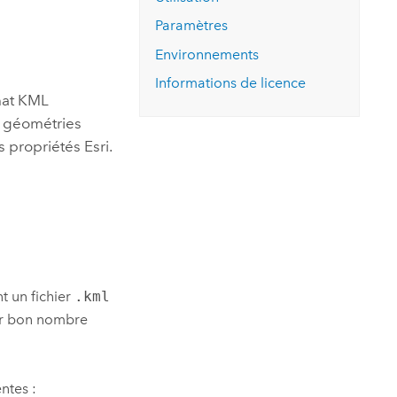
essai gratuit.
Lire le récit
Explorer ce cours
es et
Paramètres
Découvrir ArcGIS Pro
 de
Environnements
Informations de licence
l
rmat KML
s géométries
es propriétés
Esri
.
t un fichier
.kml
ar bon nombre
ntes :