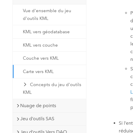
Vue d'ensemble du jeu
P
d'outils KML
d
u
KML vers géodatabase
c
l
KML vers couche
c
Couche vers KML
n
S
Carte vers KML
c
c
Concepts du jeu d'outils
L
KML
f
Nuage de points
p
Jeu d’outils SAS
Si l’e
réduise
Jeu d’outils Vers DAO