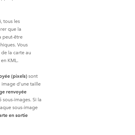
 tous les
rer que la
ra peut-être
phiques. Vous
 de la carte au
r en KML.
oyée (pixels)
sont
 image d’une taille
mage renvoyée
 sous-images. Si la
 chaque sous-image
arte en sortie