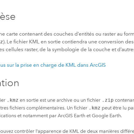
professionnels et
perspectiv
hèse
technologiques
tendances
l’univers
géospatia
ne carte contenant des couches d’entités ou raster au fo
mz
). Le fichier KML en sortie contiendra une conversion de
des cellules raster, de la symbologie de la couche et d’autr
Tous les récits
lus sur la prise en charge de KML dans ArcGIS
ation
hier
.kmz
en sortie est une archive ou un fichier
.zip
contenan
utres fichiers complémentaires. Un fichier
.kmz
peut être lu p
ications et notamment par
ArcGIS Earth
et
Google Earth
.
ouvez contrôler l’apparence de KML de deux manières différe