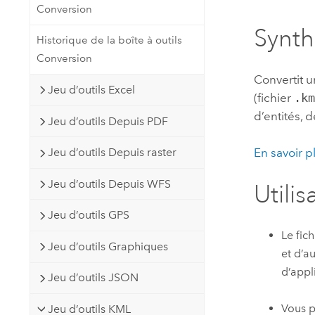
Conversion
Ressources naturelles
Technologie Developer
Synt
Historique de la boîte à outils
Créer des applications de
Conversion
cartographie et d’analyse spatiale
Tous les secteurs d’activité
Convertit u
Jeu d’outils Excel
(fichier
.k
Tous les produits
d’entités, 
Jeu d’outils Depuis PDF
Jeu d’outils Depuis raster
En savoir p
Jeu d’outils Depuis WFS
Utilis
Jeu d’outils GPS
Le fic
Jeu d’outils Graphiques
et d’a
d’appl
Jeu d’outils JSON
Vous p
Jeu d’outils KML