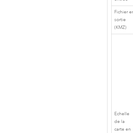
Fichier e
sortie
(KMZ)
Echelle
de la
carte en