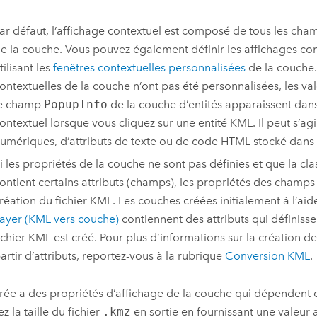
ar défaut, l’affichage contextuel est composé de tous les champ
e la couche. Vous pouvez également définir les affichages con
tilisant les
fenêtres contextuelles personnalisées
de la couche. 
ontextuelles de la couche n’ont pas été personnalisées, les va
e champ
PopupInfo
de la couche d’entités apparaissent dans
ontextuel lorsque vous cliquez sur une entité KML. Il peut s’agi
umériques, d’attributs de texte ou de code HTML stocké dans
i les propriétés de la couche ne sont pas définies et que la cla
ontient certains attributs (champs), les propriétés des champs s
réation du fichier KML. Les couches créées initialement à l’aide
ayer (KML vers couche)
contiennent des attributs qui définisse
ichier KML est créé. Pour plus d’informations sur la création 
artir d’attributs, reportez-vous à la rubrique
Conversion KML
.
ntrée a des propriétés d’affichage de la couche qui dépendent d
z la taille du fichier
.kmz
en sortie en fournissant une valeur