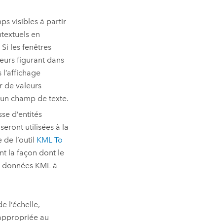
s visibles à partir
textuels en
Si les fenêtres
leurs figurant dans
 l’affichage
r de valeurs
 un champ de texte.
sse d’entités
eront utilisées à la
 de l’outil
KML To
nt la façon dont le
de données KML à
e l’échelle,
 appropriée au