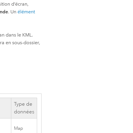
ition d’écran,
ende
. Un
élément
an dans le KML.
a en sous-dossier,
Type de
données
Map