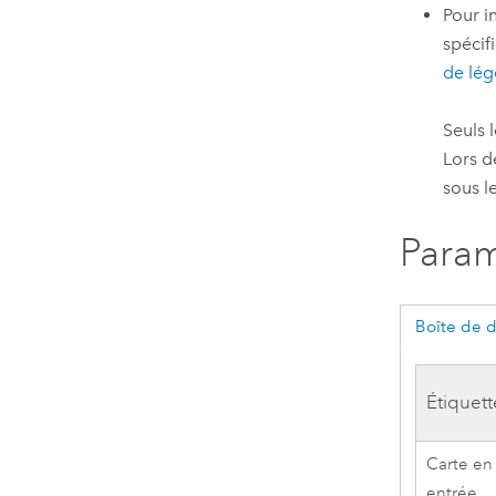
Pour i
spécif
de lé
Seuls 
Lors d
sous l
Param
Boîte de 
Étiquett
Carte en
entrée