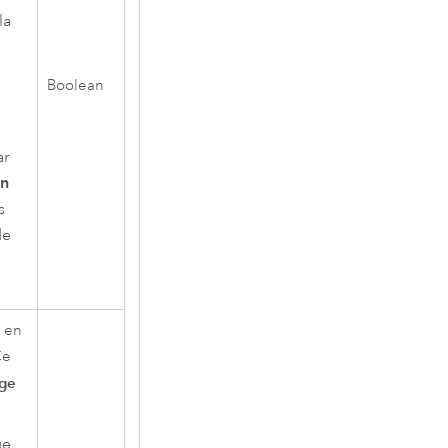
la
Boolean
ar
en
s
de
e en
Ce
age
ge