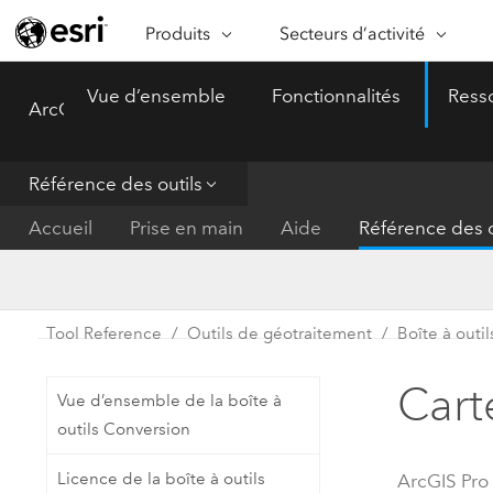
Produits
Secteurs d’activité
ARCGIS
SECTEURS D’ACTIVITÉ
FO
Vue d’ensemble
Fonctionnalités
Ress
ArcGIS Pro
Menu
Vue d’ensemble d’ArcGIS
Architecture, ingénierie et
Ca
Plateforme géospatiale
construction
Ob
d’entreprise d’Esri
do
Référence des outils
Entreprise
ArcGIS Online
An
Accueil
Prise en main
Aide
Référence des o
Protection de l’environnemen
Plateforme de cartographie SaaS
Aj
complète
gé
Enseignement
ArcGIS Pro
Ge
Fournisseurs d’énergie
Tool Reference
Outils de géotraitement
Boîte à outi
Logiciel SIG leader du marché
In
Gestion des installations
mondial
do
Cart
Vue d’ensemble de la boîte à
Santé et services à la person
ArcGIS Enterprise
outils Conversion
Système de base pour les SIG et
Administrations nationales
Licence de la boîte à outils
ArcGIS Pro
la cartographie