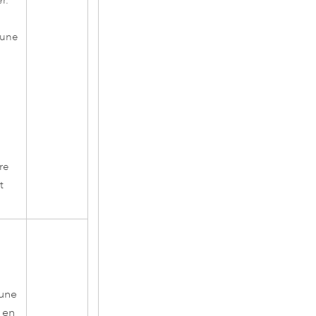
r.
 une
re
t
 une
n en