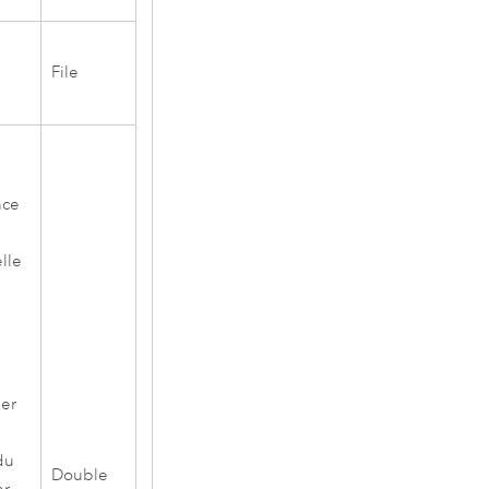
File
nce
elle
éer
du
Double