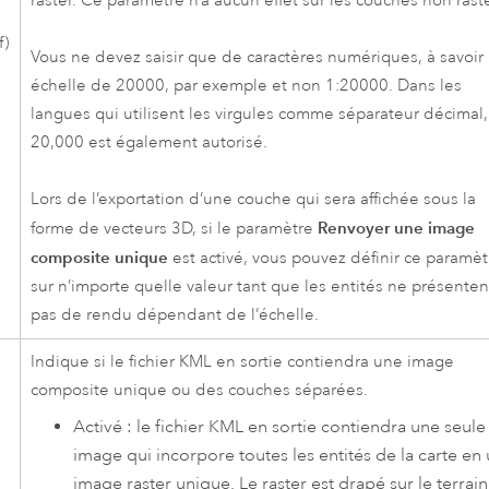
raster. Ce paramètre n’a aucun effet sur les couches non raste
f)
Vous ne devez saisir que de caractères numériques, à savoir
échelle de 20000, par exemple et non 1:20000. Dans les
langues qui utilisent les virgules comme séparateur décimal,
20,000 est également autorisé.
Lors de l’exportation d’une couche qui sera affichée sous la
Renvoyer une image
forme de vecteurs 3D, si le paramètre
composite unique
est activé, vous pouvez définir ce paramèt
sur n’importe quelle valeur tant que les entités ne présenten
pas de rendu dépendant de l’échelle.
Indique si le fichier KML en sortie contiendra une image
composite unique ou des couches séparées.
Activé : le fichier KML en sortie contiendra une seule
image qui incorpore toutes les entités de la carte en
image raster unique. Le raster est drapé sur le terrai