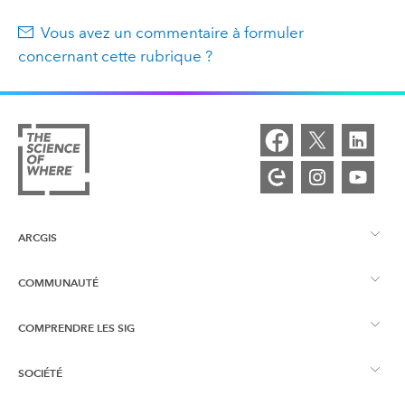
Vous avez un commentaire à formuler
concernant cette rubrique ?
ARCGIS
COMMUNAUTÉ
Vue d’ensemble d’ArcGIS
COMPRENDRE LES SIG
Esri Community
Cartographie
SOCIÉTÉ
Qu’est-ce qu’un SIG ?
Blog ArcGIS
ArcGIS Pro