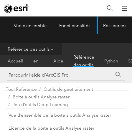
Vue d’ensemble
Fonctionnalités
Ressources
ArcGIS Pro
Menu
Référence des outils
Prise
Référence
Accueil
en
Aide
Python
S
des outils
main
Tool Reference
Outils de géotraitement
Boîte à outils Analyse raster
Jeu d’outils Deep Learning
Vue d’ensemble de la boîte à outils Analyse raster
Licence de la boîte à outils Analyse raster