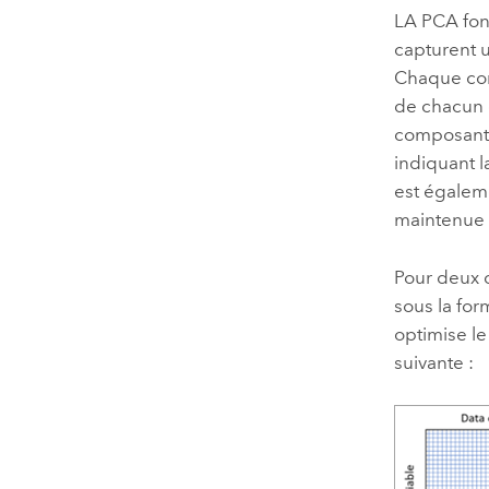
LA PCA fon
capturent u
Chaque com
de chacun 
composante
indiquant 
est égaleme
maintenue 
Pour deux 
sous la for
optimise le
suivante :