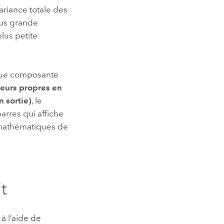
ariance totale des
plus grande
lus petite
aque composante
leurs propres en
 sortie)
, le
rres qui affiche
 mathématiques de
t
 l’aide de