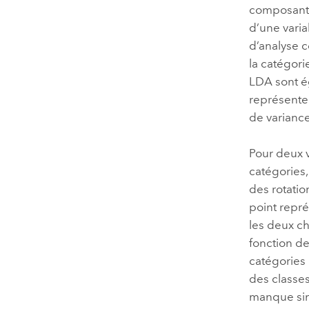
composante
d’une vari
d’analyse c
la catégor
LDA sont é
représente
de varianc
Pour deux v
catégories
des rotati
point repré
les deux ch
fonction de
catégories p
des classes
manque simi