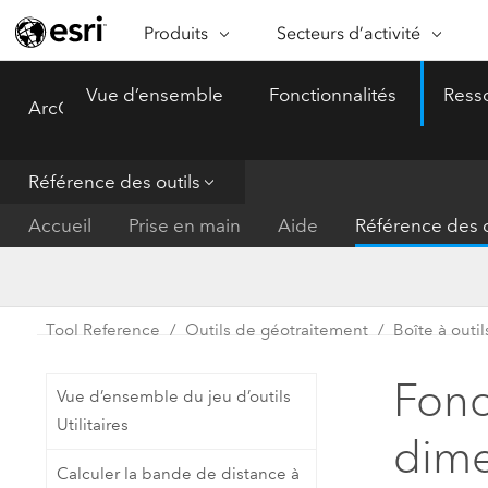
Produits
Secteurs d’activité
ARCGIS
SECTEURS D’ACTIVITÉ
FO
Vue d’ensemble
Fonctionnalités
Ress
ArcGIS Pro
Menu
Vue d’ensemble d’ArcGIS
Architecture, ingénierie et
Ca
Plateforme géospatiale
construction
Ob
d’entreprise d’Esri
do
Référence des outils
Entreprise
ArcGIS Online
An
Accueil
Prise en main
Aide
Référence des o
Protection de l’environnemen
Plateforme de cartographie SaaS
Aj
complète
gé
Enseignement
ArcGIS Pro
Ge
Fournisseurs d’énergie
Tool Reference
Outils de géotraitement
Boîte à outil
Logiciel SIG leader du marché
In
Gestion des installations
mondial
do
Fonc
Vue d’ensemble du jeu d’outils
Santé et services à la person
ArcGIS Enterprise
Utilitaires
dime
Système de base pour les SIG et
Administrations nationales
Calculer la bande de distance à
la cartographie