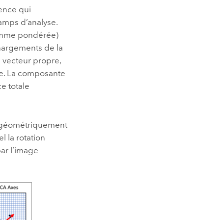
ence qui
hamps d’analyse.
omme pondérée)
hargements de la
 vecteur propre,
te. La composante
e totale
) géométriquement
 la rotation
par l’image