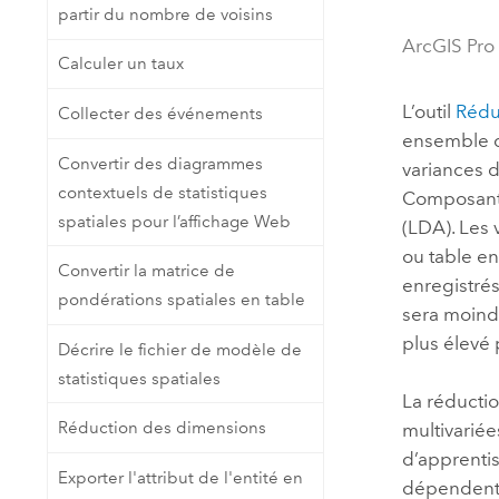
partir du nombre de voisins
Ressources naturelles
Technologie Developer
ArcGIS Pro
Calculer un taux
Créer des applications de
cartographie et d’analyse spatiale
Tous les secteurs d’activité
L’outil
Rédu
Collecter des événements
ensemble d
Convertir des diagrammes
variances 
Tous les produits
contextuels de statistiques
Composantes
spatiales pour l’affichage Web
(LDA). Les
ou table en
Convertir la matrice de
enregistrés
pondérations spatiales en table
sera moind
plus élevé 
Décrire le fichier de modèle de
statistiques spatiales
La réductio
Réduction des dimensions
multivariée
d’apprenti
Exporter l'attribut de l'entité en
dépendent 