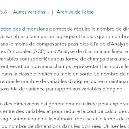
professionnels et
perspectiv
 3.6
|
|
Archive de l’aide
Autres versions
technologiques
tendances
l’univers
ction des dimensions
permet de réduire le nombre de di
géospatia
e variables continues en agrégeant le plus grand nombre
dans le moins de composantes possibles à l’aide d’Analyse
Tous les récits
 Principales (ACP) ou d’Analyse de discriminant linéaire 
 variables sont spécifiées sous forme de champs dans une 
 entrée, et de nouveaux champs représentant les nouvelles
 dans la classe d’entités ou table en sortie. Le nombre 
re que le nombre de variables d’origine tout en maintenan
possible de variance par rapport aux variables d’origine.
n des dimensions est généralement utilisée pour explorer 
s entre des variables et pour réduire le coût de calcul des
ssage automatique où la mémoire requise et le temps de t
du nombre de dimensions dans les données. Utiliser les 