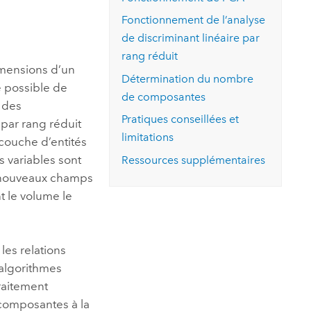
essai gratuit.
Lire le récit
Explorer ce cours
es et
Fonctionnement de l’analyse
Découvrir ArcGIS Pro
 de
de discriminant linéaire par
rang réduit
mensions d’un
l
Détermination du nombre
 possible de
de composantes
 des
Pratiques conseillées et
par rang réduit
limitations
couche d’entités
 variables sont
Ressources supplémentaires
de nouveaux champs
t le volume le
les relations
 algorithmes
raitement
composantes à la