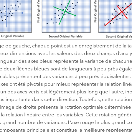
ge de gauche, chaque point est un enregistrement de la ta
eux dimensions avec les valeurs des deux champs d’analyse
 longueur des axes bleus représente la variance de chacun
Le deux flèches bleues sont de longueurs à peu près égale
riables présentent des variances à peu près équivalentes.
 axes ont été pivotés pour mieux représenter la relation liné
L’un des axes verts est légèrement plus long que l’autre, i
us importante dans cette direction. Toutefois, cette rotation
’image de droite présente la rotation optimale déterminée
 la relation linéaire entre les variables. Cette rotation gén
s grand nombre de variances. L’axe rouge le plus grand c
omposante principale et constitue la meilleure représenta