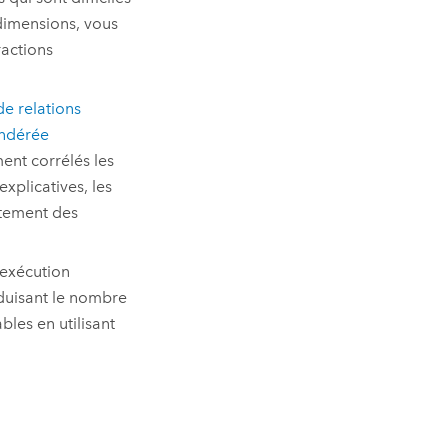
dimensions, vous
ractions
e relations
ndérée
ent corrélés les
xplicatives, les
stement des
’exécution
duisant le nombre
les en utilisant