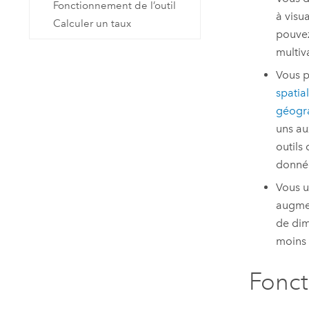
Fonctionnement de l’outil
à visu
Calculer un taux
pouvez
multiv
Vous p
spatia
géogr
uns au
outils
donnée
Vous u
augmen
de dim
moins 
Fonc