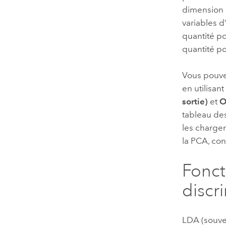
dimension d
variables d
quantité po
quantité p
Vous pouve
en utilisan
sortie)
et
O
tableau de
les charge
la PCA, con
Fonct
discr
LDA (souve