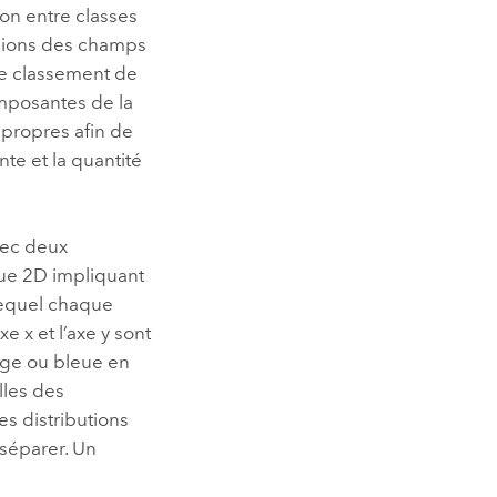
on entre classes
nsions des champs
le classement de
omposantes de la
 propres afin de
te et la quantité
vec deux
que 2D impliquant
lequel chaque
 x et l’axe y sont
uge ou bleue en
lles des
les distributions
 séparer. Un