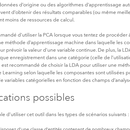
données d’origine ou des algorithmes d’apprentissage au
vent d’obtenir des résultats comparables (ou même meille
 moins de ressources de calcul.
mmandé d’utiliser la PCA lorsque vous tentez de procéder 
 une méthode d’apprentissage machine dans laquelle les c
our prévoir la valeur d’une variable continue. De plus, la L
que enregistrement dans une catégorie (celle de l’utilisati
Il est recommandé de choisir la LDA pour utiliser une mét
Learning selon laquelle les composantes sont utilisées po
de variables catégorielles en fonction des champs d’analy
cations possibles
ble d’utiliser cet outil dans les types de scénarios suivants :
isposez d’une classe d’entités contenant de nombreux champs q