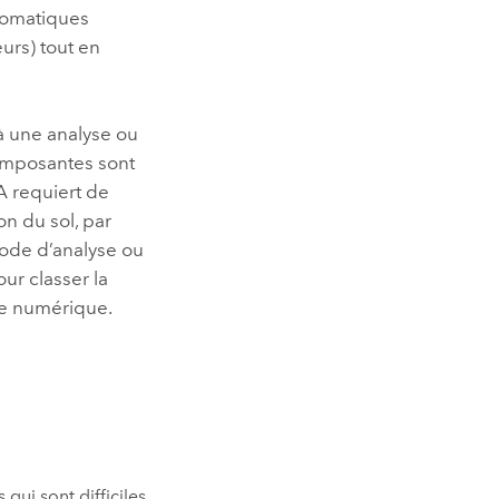
tomatiques
urs) tout en
à une analyse ou
omposantes sont
DA requiert de
on du sol, par
hode d’analyse ou
ur classer la
se numérique.
ui sont difficiles