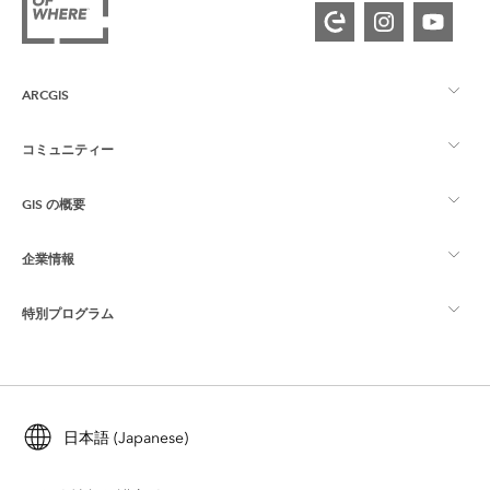
ARCGIS
コミュニティー
ArcGIS の概要
GIS の概要
Esri Community
マッピング
企業情報
GIS とは
ArcGIS ブログ
ArcGIS Pro
特別プログラム
Esri について
ロケーション インテリジェンス
業界ブログ
ArcGIS Enterprise
ArcGIS for Personal Use
Esri に連絡
トレーニング
ユーザー調査およびテスト
ArcGIS Online
ArcGIS for Student Use
日本語 (Japanese)
採用情報
ArcUser
Esri Young Professionals Network
開発者向けテクノロジー