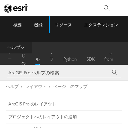
概要
機能
リソース
エクステンション
ArcGIS Pro
Menu
ツ
ー
ル
ヘルプ
は
ホ
ヘ
リ
Migrate
じ
ー
ル
フ
Python
SDK
from
め
ム
プ
ァ
ArcMap
に
レ
ン
ヘルプ
レイアウト
ページ上のマップ
ス
ArcGIS Pro のレイアウト
プロジェクトへのレイアウトの追加