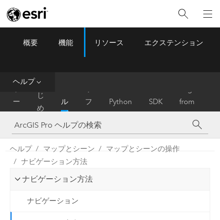
概要
機能
リソース
エクステンション
ArcGIS Pro
Menu
ツ
ー
ル
ヘルプ
は
ホ
ヘ
リ
Migrate
じ
ー
ル
フ
Python
SDK
from
め
ム
プ
ァ
ArcMap
に
レ
ン
ヘルプ
マップとシーン
マップとシーンの操作
ス
ナビゲーション方法
ナビゲーション方法
ナビゲーション