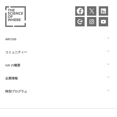
ARCGIS
コミュニティー
ArcGIS の概要
GIS の概要
Esri Community
マッピング
企業情報
GIS とは
ArcGIS ブログ
ArcGIS Pro
特別プログラム
Esri について
ロケーション インテリジェンス
業界ブログ
ArcGIS Enterprise
ArcGIS for Personal Use
Esri に連絡
トレーニング
ユーザー調査およびテスト
ArcGIS Online