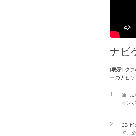
ナビ
[表示]
タブ
ーのナビゲ
新し
イン
2D 
す。