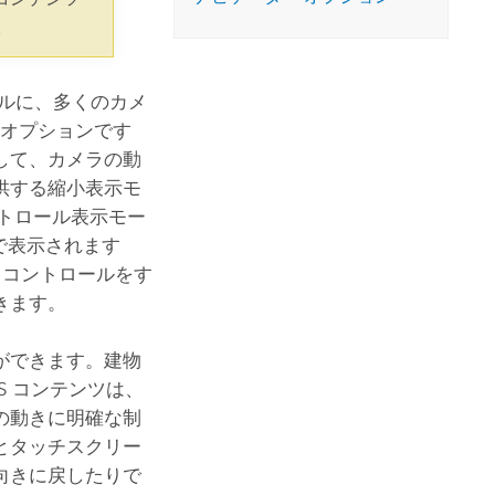
コースを探索
ArcGIS Pro の詳細
。
ールに、多くのカメ
はオプションです
して、カメラの動
供する縮小表示モ
トロール表示モー
トで表示されます
、コントロールをす
きます。
ができます。建物
S コンテンツは、
の動きに明確な制
とタッチスクリー
向きに戻したりで