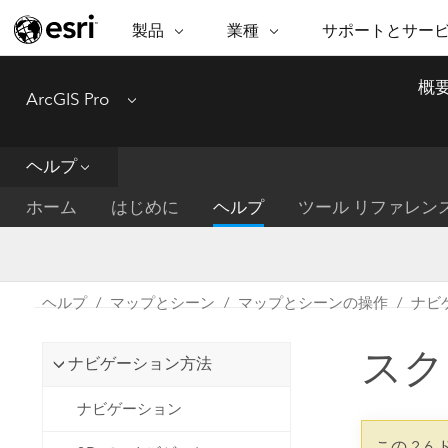
製品
業種
サポートとサー
ARCGIS
業種
サポートとサービス
機
概
ArcGIS Pro
Menu
ArcGIS の概要
建築・工業技術・建設
プロフェッショナル
非営利組
マ
Esri のエンタープライズ地理空間
コンサル
デ
テクニカル サポー
市民の安
プラットフォーム
ヘルプ
ビジネス
解
トレーニング
サイエン
ArcGIS Online
位
ホーム
はじめに
ヘルプ
ツール リファレン
自然保護
完全な SaaS マッピング プラット
地方自治
デ
フォーム
教育機関
空
持続可能
ArcGIS Pro
公共エネルギー
ヘルプ
マップとシーン
マップとシーンの操作
ナビ
電気通信
世界有数の GIS ソフトウェア
施設管理
スク
交通機関
ArcGIS Enterprise
ナビゲーション方法
保健福祉サービス
GIS とマッピングの基本的なシス
水道
ナビゲーション
テム
中央政府
この 2.