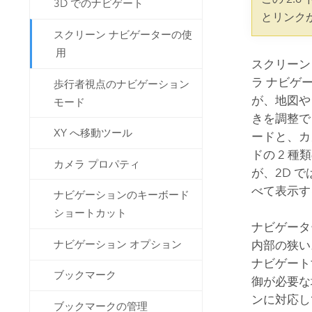
3D でのナビゲート
開発者向けテクノロジー
自然資源
とリンク
マッピング &amp; 空間解析アプリ
スクリーン ナビゲーターの使
ケーションの構築
用
すべての業種
スクリーン
ラ ナビゲ
歩行者視点のナビゲーション
すべてのプロダクト
が、地図や
モード
きを調整で
XY へ移動ツール
ードと、カ
ドの 2 
カメラ プロパティ
が、2D 
べて表示す
ナビゲーションのキーボード
ショートカット
ナビゲータ
ナビゲーション オプション
内部の狭い
ナビゲート
ブックマーク
御が必要な
ンに対応し
ブックマークの管理