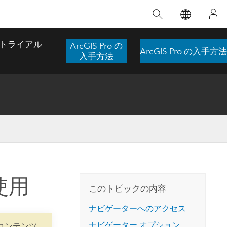
注目のトレーニング
注目の製品
注目のストーリー
注目
GIS について
イノベーションへの取り
組み
トライアル
ArcGIS Pro の
ArcGIS Pro の入手方法
合わせ
GIS とは
入手方法
スのアクセ
の実践
人工知能 (AI)
地理学的アプローチ
ロケーション インテリ
ジェンス
 更
デジタル トランスフォ
空間データ サイエンス: 解析を進化さ
ArcGIS Pro の概要
マップがライフラインとなるとき
The
ーメーション
品、開発
せる
ArcGIS Pro は、Esri の世界をリードする
2024 年にブラジルで発生した歴史的な洪水
著: J
ー
デジタル ツイン
GIS デスクトップ アプリケーションであ
の際、GIS 技術を専門とする企業である
このインストラクター主導型のコースで
本書
ンド
り、マッピング、解析、データ管理に用い
Codex は、30 日間で 17 件の緊急洪水アプ
使用
は、データのパターンや関係性を明らかに
かつ
られています。 技術がどのようなものかを
リケーションを構築し、重要な救助活動を
このトピックの内容
するために使用される空間統計技術を探索
解決
確認したり、ハンズオンのインタラクティ
実現しました。
し、複雑な問題を解決する知見を引き出し
らか
ブ マップを試したり、製品の機能を調べた
ナビゲーターへのアクセス
ます。
ストーリーを読む
り、無料トライアルを開始したりします。
本書
ナビゲーター オプション
コンテンツ