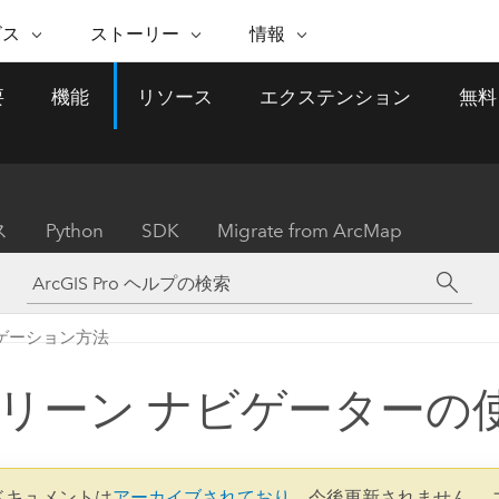
注目のイニシアティブ
ビス
ストーリー
情報
能
ESRI ストーリー
セルフサービス
ESRI について
ARCGIS の購入
ESRI に連絡
要
機能
リソース
エクステンション
無料
 サービス
織
ッピング
WhereNext Magazine
優れた地理空間情報活用へ
Esri について
ユーザー タイプ
ArcUser
サポートに問い
ータを空間的に表示および理解
エグゼクティブレベルのニ
の道
ArcGIS へのロールベー
ArcGIS ユーザー向け
ト
全
Esri のプログラムと取り組み
ュースと洞察
ス
的な技術リソース
析
Esri Community
ス
イベント
置情報を分析に活用
Esri ブログ
Esri ストア
ArcNews
ス
Python
SDK
Migrate from ArcMap
ArcGIS ブログ
実世界のグローバルな GIS
Esri の ArcGIS 製品
業界ニュースと ArcGIS
体
パートナー
ータ管理
技術革新
新情報
ドキュメント
間データの統合、編集、共有
購入方法
な開発
採用情報
インフラストラクチャ管理
Esri と The Science of Where
Esri 製品、パートナー製
ArcWatch
My Esri
ゲーション方法
GIS を活用して、最新の強靱で持続可能な未
メディアおよびアナリスト関
のポッドキャスト
者サブスクリプション
地理空間に関するニュ
来を創ります。 計画と運用に対する地理学
すべての機能
係者の方へ
ビジネスおよびテクノロジ
ス、見解、およびトレ
的アプローチは、インフラストラクチャ プ
リーン ナビゲーターの
ロジェクトが周囲の環境とどのように関連
ー リーダーの声
しているかをリーダーが理解するのに役立
ちます。
Esri に連絡
すべてのストーリー
6 ドキュメントは
アーカイブされており
、今後更新されません。 
インフラストラクチャ管理の探索