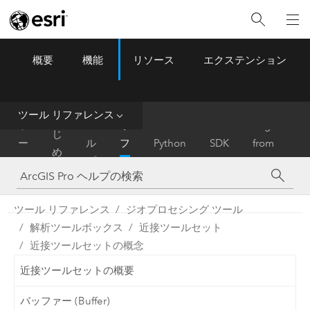
概要
機能
リソース
エクステンション
ArcGIS Pro
Menu
ツ
ー
ル
ツール リファレンス
は
ホ
ヘ
リ
Migrate
じ
ー
ル
フ
Python
SDK
from
め
ム
プ
ァ
ArcMap
に
レ
ン
ツール リファレンス
ジオプロセシング ツール
ス
解析ツールボックス
近接ツールセット
近接ツールセットの概念
近接ツールセットの概要
バッファー (Buffer)