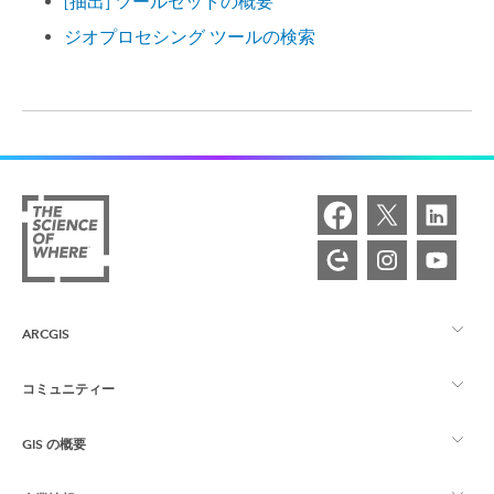
[抽出] ツールセットの概要
ジオプロセシング ツールの検索
ARCGIS
コミュニティー
ArcGIS の概要
GIS の概要
Esri Community
マッピング