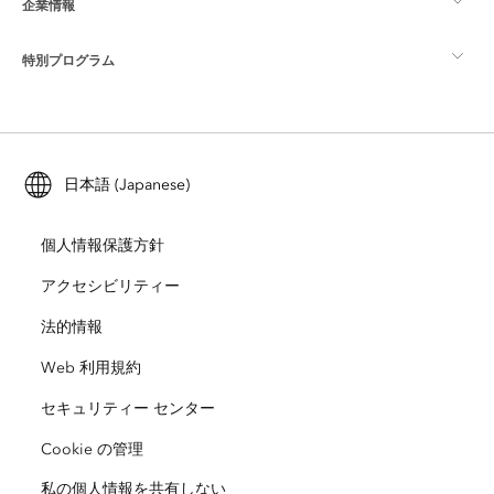
企業情報
GIS とは
ArcGIS ブログ
ArcGIS Pro
特別プログラム
Esri について
ロケーション インテリジェンス
業界ブログ
ArcGIS Enterprise
ArcGIS for Personal Use
Esri に連絡
トレーニング
ユーザー調査およびテスト
ArcGIS Online
ArcGIS for Student Use
日本語 (Japanese)
採用情報
ArcUser
Esri Young Professionals Network
開発者向けテクノロジー
自然保護
個人情報保護方針
オープンビジョン
ArcNews
イベント
ArcGIS Location Platform
アクセシビリティー
災害対応
パートナー
ArcWatch
法的情報
Esri ストア
教育機関
Web 利用規約
企業行動規範
Esri Press
ArcGIS Architecture Center
セキュリティー センター
非営利組織
環境および持続可能性の取り組み
Esri ビデオ
Cookie の管理
私の個人情報を共有しない
人種的平等