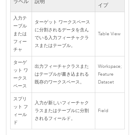
ラベル
説明
イプ
入力テ
ターゲット ワークスペース
ーブル
に分割されるデータを含ん
または
Table View
でいる入力フィーチャクラ
フィー
スまたはテーブル。
チャ
ターゲ
出力フィーチャクラスまた
Workspace;
ット ワ
はテーブルが書き込まれる
Feature
ークス
既存のワークスペース。
Dataset
ペース
スプリ
入力が新しいフィーチャク
ット フ
ラスまたはテーブルに分割
Field
ィール
されるフィールド。
ド