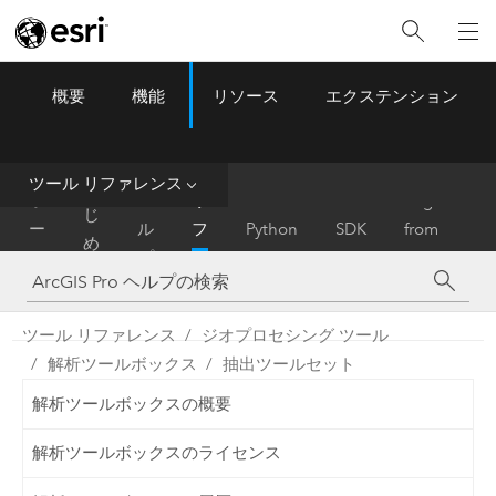
概要
機能
リソース
エクステンション
ArcGIS Pro
Menu
ツ
ー
ル
ツール リファレンス
は
ホ
ヘ
リ
Migrate
じ
ー
ル
フ
Python
SDK
from
め
ム
プ
ァ
ArcMap
に
レ
ン
ツール リファレンス
ジオプロセシング ツール
ス
解析ツールボックス
抽出ツールセット
解析ツールボックスの概要
解析ツールボックスのライセンス