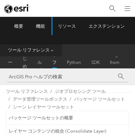
概要
機能
リソース
エクステンション
ArcGIS Pro
Menu
ツ
ー
ル
ツール リファレンス
は
ホ
ヘ
リ
Migrate
じ
ー
ル
フ
Python
SDK
from
め
ム
プ
ァ
ArcMap
に
レ
ン
ツール リファレンス
ジオプロセシング ツール
ス
データ管理ツールボックス
パッケージ ツールセット
シーン レイヤー ツールセット
パッケージ ツールセットの概要
レイヤー コンテンツの統合 (Consolidate Layer)