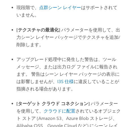
現段階で、
点群シーン レイヤー
はサポートされて
いません。
[テクスチャの最適化]
パラメーターを使用して、出
力シーン レイヤー パッケージでテクスチャを追加/
削除します。
アップグレード処理中に発生した警告は、ツール
メッセージ、または出力ログ ファイルに報告され
ます。 警告はシーン レイヤー パッケージの表示に
は影響しませんが、
I3S 仕様
に違反していることが
指摘される場合があります。
[ターゲット クラウド コネクション]
パラメーター
を使用して、
クラウドに配置
されているオブジェク
ト ストア (
Amazon S3
、
Azure
Blob ストレージ、
Alibaba OSS
、
Google Cloud
など) にシーン レイ