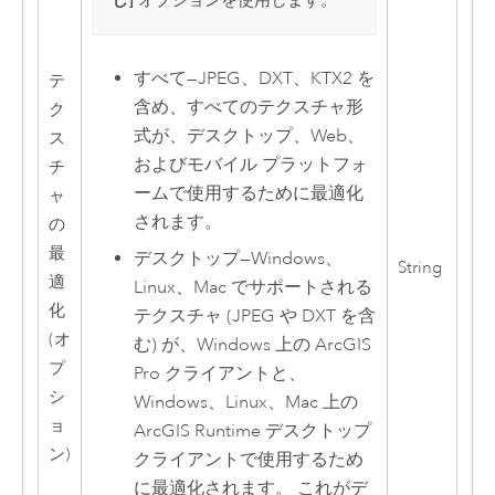
オプションを使用します。
すべて
—
JPEG、DXT、KTX2 を
テ
含め、すべてのテクスチャ形
ク
式が、デスクトップ、Web、
ス
およびモバイル プラットフォ
チ
ームで使用するために最適化
ャ
されます。
の
最
デスクトップ
—
Windows、
String
適
Linux、Mac でサポートされる
化
テクスチャ (JPEG や DXT を含
(オ
む) が、
Windows
上の
ArcGIS
プ
Pro
クライアントと、
シ
Windows
、
Linux
、
Mac
上の
ョ
ArcGIS Runtime
デスクトップ
ン)
クライアントで使用するため
に最適化されます。 これがデ