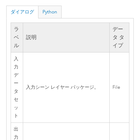
ダイアログ
Python
ラ
デー
ベ
説明
タ タ
ル
イプ
入
力
デ
ー
入力シーン レイヤー パッケージ。
File
タ
セ
ッ
ト
出
力