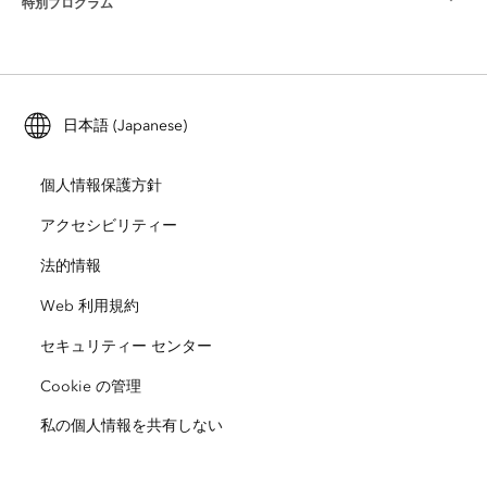
特別プログラム
Esri について
ロケーション インテリジェンス
業界ブログ
ArcGIS Enterprise
ArcGIS for Personal Use
Esri に連絡
トレーニング
ユーザー調査およびテスト
ArcGIS Online
ArcGIS for Student Use
日本語 (Japanese)
採用情報
ArcUser
Esri Young Professionals Network
開発者向けテクノロジー
自然保護
個人情報保護方針
オープンビジョン
ArcNews
イベント
ArcGIS Location Platform
アクセシビリティー
災害対応
パートナー
ArcWatch
法的情報
Esri ストア
教育機関
Web 利用規約
企業行動規範
Esri Press
ArcGIS Architecture Center
セキュリティー センター
非営利組織
環境および持続可能性の取り組み
Esri ビデオ
Cookie の管理
私の個人情報を共有しない
人種的平等
サイトマップ
GIS 用語集