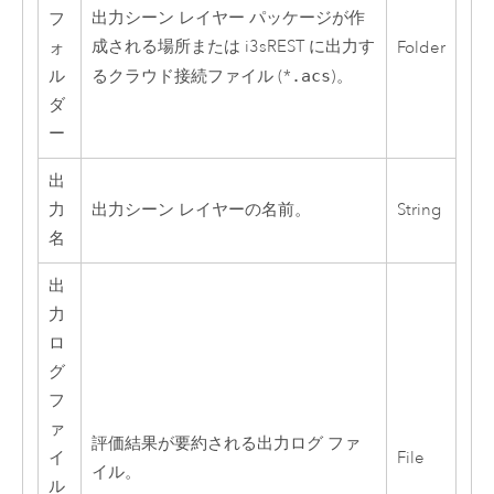
出力シーン レイヤー パッケージが作
フ
成される場所または i3sREST に出力す
ォ
Folder
ル
るクラウド接続ファイル (*
.acs
)。
ダ
ー
出
力
出力シーン レイヤーの名前。
String
名
出
力
ロ
グ
フ
ァ
評価結果が要約される出力ログ ファ
イ
File
イル。
ル