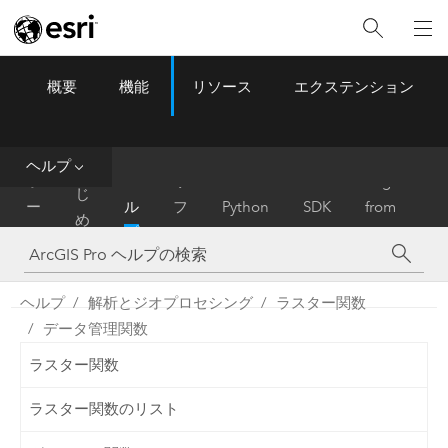
概要
機能
リソース
エクステンション
ArcGIS Pro
Menu
ツ
ー
ル
ヘルプ
は
ホ
ヘ
リ
Migrate
じ
ー
ル
フ
Python
SDK
from
め
ム
プ
ァ
ArcMap
に
レ
ン
ヘルプ
解析とジオプロセシング
ラスター関数
ス
データ管理関数
ラスター関数
ラスター関数のリスト