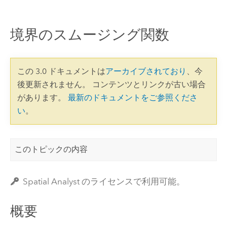
境界のスムージング関数
この 3.0 ドキュメントは
アーカイブされており
、今
後更新されません。 コンテンツとリンクが古い場合
があります。
最新のドキュメントをご参照くださ
い
。
このトピックの内容
Spatial Analyst のライセンスで利用可能。
概要