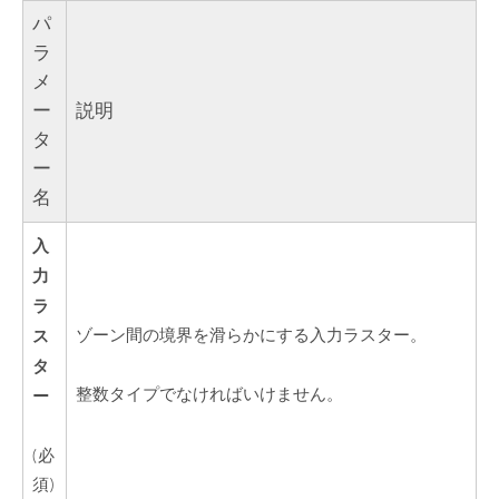
パ
ラ
メ
ー
説明
タ
ー
名
入
力
ラ
ス
ゾーン間の境界を滑らかにする入力ラスター。
タ
整数タイプでなければいけません。
ー
(必
須)