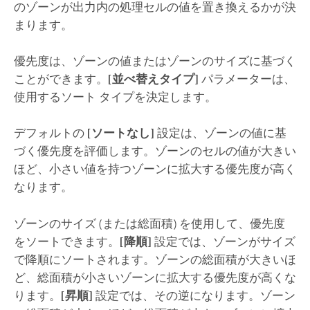
のゾーンが出力内の処理セルの値を置き換えるかが決
まります。
優先度は、ゾーンの値またはゾーンのサイズに基づく
ことができます。
[並べ替えタイプ]
パラメーターは、
使用するソート タイプを決定します。
デフォルトの
[ソートなし]
設定は、ゾーンの値に基
づく優先度を評価します。ゾーンのセルの値が大きい
ほど、小さい値を持つゾーンに拡大する優先度が高く
なります。
ゾーンのサイズ (または総面積) を使用して、優先度
をソートできます。
[降順]
設定では、ゾーンがサイズ
で降順にソートされます。ゾーンの総面積が大きいほ
ど、総面積が小さいゾーンに拡大する優先度が高くな
ります。
[昇順]
設定では、その逆になります。ゾーン