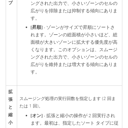
プ
ングされた出力で、小さいゾーンのセルの
広がりを排除または抑制する傾向にありま
す。
[昇順]
- ゾーンがサイズで昇順にソートさ
れます。ゾーンの総面積が小さいほど、総
面積が大きいゾーンに拡大する優先度が高
くなります。このオプションは、スムージ
ングされた出力で、小さいゾーンのセルの
広がりを維持または増大する傾向にありま
す。
拡
スムージング処理の実行回数を指定します (2 回ま
張
たは 1 回)。
と
縮
[オン]
- 拡張と縮小の操作が 2 回実行され
小
ます。最初は、指定したソート タイプに従