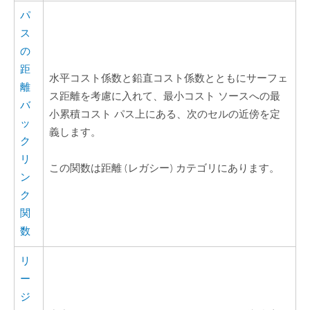
パ
ス
の
距
水平コスト係数と鉛直コスト係数とともにサーフェ
離
ス距離を考慮に入れて、最小コスト ソースへの最
バ
小累積コスト パス上にある、次のセルの近傍を定
ッ
義します。
ク
リ
この関数は距離 (レガシー) カテゴリにあります。
ン
ク
関
数
リ
ー
ジ