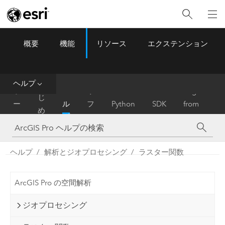
概要
機能
リソース
エクステンション
ArcGIS Pro
Menu
ツ
ー
ル
ヘルプ
は
ホ
ヘ
リ
Migrate
じ
ー
ル
フ
Python
SDK
from
め
ム
プ
ァ
ArcMap
に
レ
ン
ヘルプ
解析とジオプロセシング
ラスター関数
ス
ArcGIS Pro の空間解析
ジオプロセシング