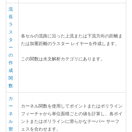
流
長
ラ
ス
各セルの流路に沿った上流または下流方向の距離ま
タ
たは加重距離のラスター レイヤーを作成します。
ー
の
この関数は水文解析カテゴリにあります。
作
成
関
数
カ
ー
カーネル関数を使用してポイントまたはポリライン
ネ
フィーチャから単位面積ごとの値を計算し、各ポイ
ル
ントまたはポリラインに滑らかなテーパー サーフ
密
ェスを合わせます。