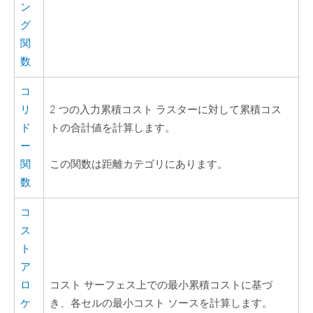
ン
グ
関
数
コ
リ
2 つの入力累積コスト ラスターに対して累積コス
ド
トの合計値を計算します。
ー
関
この関数は距離カテゴリにあります。
数
コ
ス
ト
ア
ロ
コスト サーフェス上での最小累積コストに基づ
ケ
き、各セルの最小コスト ソースを計算します。