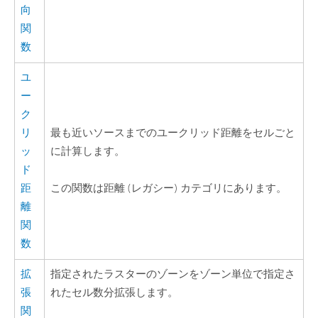
向
関
数
ユ
ー
ク
リ
最も近いソースまでのユークリッド距離をセルごと
ッ
に計算します。
ド
距
この関数は距離 (レガシー) カテゴリにあります。
離
関
数
拡
指定されたラスターのゾーンをゾーン単位で指定さ
張
れたセル数分拡張します。
関