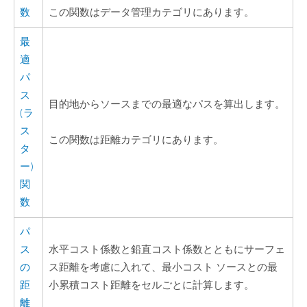
数
この関数はデータ管理カテゴリにあります。
最
適
パ
ス
目的地からソースまでの最適なパスを算出します。
(ラ
ス
この関数は距離カテゴリにあります。
タ
ー)
関
数
パ
ス
水平コスト係数と鉛直コスト係数とともにサーフェ
の
ス距離を考慮に入れて、最小コスト ソースとの最
距
小累積コスト距離をセルごとに計算します。
離