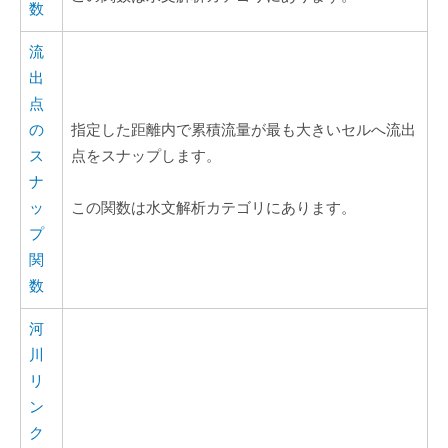
数
流
出
点
の
指定した距離内で累積流量が最も大きいセルへ流出
ス
点をスナップします。
ナ
ッ
この関数は水文解析カテゴリにあります。
プ
関
数
河
川
リ
ン
ク