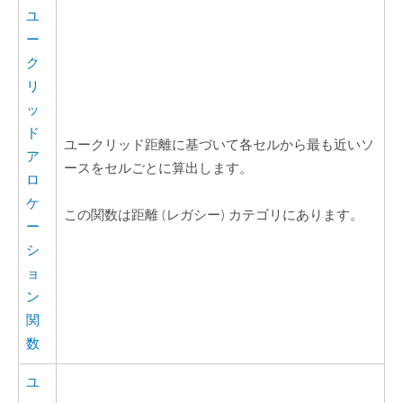
ユ
ー
ク
リ
ッ
ド
ユークリッド距離に基づいて各セルから最も近いソ
ア
ースをセルごとに算出します。
ロ
ケ
この関数は距離 (レガシー) カテゴリにあります。
ー
シ
ョ
ン
関
数
ユ