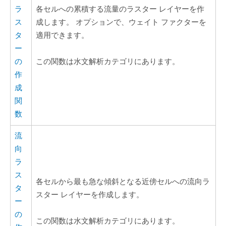
ラ
各セルへの累積する流量のラスター レイヤーを作
ス
成します。 オプションで、ウェイト ファクターを
タ
適用できます。
ー
の
この関数は水文解析カテゴリにあります。
作
成
関
数
流
向
ラ
ス
各セルから最も急な傾斜となる近傍セルへの流向ラ
タ
スター レイヤーを作成します。
ー
の
この関数は水文解析カテゴリにあります。