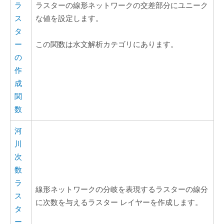
ラ
ラスターの線形ネットワークの交差部分にユニーク
ス
な値を設定します。
タ
ー
この関数は水文解析カテゴリにあります。
の
作
成
関
数
河
川
次
数
ラ
線形ネットワークの分岐を表現するラスターの線分
ス
に次数を与えるラスター レイヤーを作成します。
タ
ー