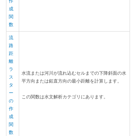
作
成
関
数
流
路
距
離
ラ
水流または河川が流れ込むセルまでの下降斜面の水
ス
平方向または鉛直方向の最小距離を計算します。
タ
ー
この関数は水文解析カテゴリにあります。
の
作
成
関
数