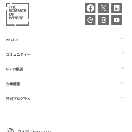
ARCGIS
コミュニティー
ArcGIS の概要
GIS の概要
Esri Community
マッピング
企業情報
GIS とは
ArcGIS ブログ
ArcGIS Pro
特別プログラム
Esri について
ロケーション インテリジェンス
業界ブログ
ArcGIS Enterprise
ArcGIS for Personal Use
Esri に連絡
トレーニング
ユーザー調査およびテスト
ArcGIS Online
ArcGIS for Student Use