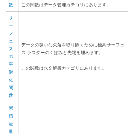
数
この関数はデータ管理カテゴリにあります。
サ
ー
フ
ェ
データの微小な欠落を取り除くために標高サーフェ
ス
ス ラスターのくぼみと先端を埋めます。
の
平
この関数は水文解析カテゴリにあります。
滑
化
関
数
累
積
流
量