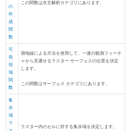
この関数は水文解析カテゴリにあります。
の
作
成
関
数
可
測地線による方法を使用して、一連の観測フィーチ
視
ャから見通せるラスター サーフェスの位置を決定
領
します。
域
関
この関数はサーフェス カテゴリにあります。
数
集
水
域
ラ
ラスター内のセルに対する集水域を決定します。
ス