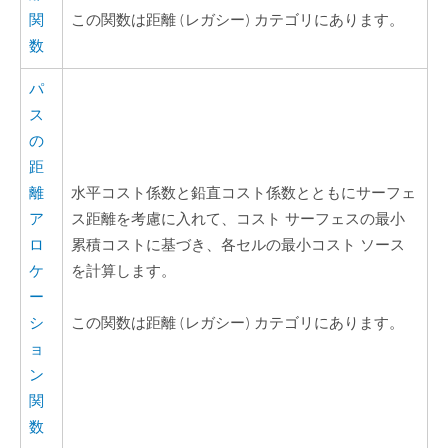
関
この関数は距離 (レガシー) カテゴリにあります。
数
パ
ス
の
距
離
水平コスト係数と鉛直コスト係数とともにサーフェ
ア
ス距離を考慮に入れて、コスト サーフェスの最小
ロ
累積コストに基づき、各セルの最小コスト ソース
ケ
を計算します。
ー
シ
この関数は距離 (レガシー) カテゴリにあります。
ョ
ン
関
数