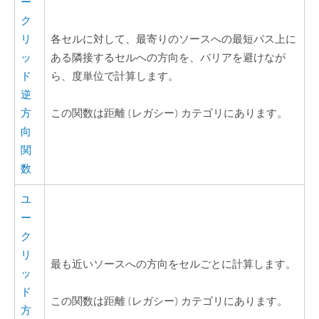
ー
ク
リ
各セルに対して、最寄りのソースへの最短パス上に
ッ
ある隣接するセルへの方向を、バリアを避けなが
ド
ら、度単位で計算します。
逆
方
この関数は距離 (レガシー) カテゴリにあります。
向
関
数
ユ
ー
ク
リ
最も近いソースへの方向をセルごとに計算します。
ッ
ド
この関数は距離 (レガシー) カテゴリにあります。
方