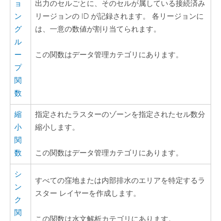
ョ
出力のセルごとに、そのセルが属している接続済み
ン
リージョンの ID が記録されます。 各リージョンに
グ
は、一意の数値が割り当てられます。
ル
ー
この関数はデータ管理カテゴリにあります。
プ
関
数
縮
指定されたラスターのゾーンを指定されたセル数分
小
縮小します。
関
数
この関数はデータ管理カテゴリにあります。
シ
すべての窪地または内部排水のエリアを特定するラ
ン
スター レイヤーを作成します。
ク
関
この関数は水文解析カテゴリにあります。