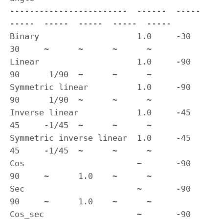
------------------------  ------  -----  
-----  -----  -----  -----  -----

Binary                    1.0     -30    
30     ~      ~      ~      ~

Linear                    1.0     -90    
90      1/90  ~      ~      ~

Symmetric linear          1.0     -90    
90      1/90  ~      ~      ~

Inverse linear            1.0     -45    
45     -1/45  ~      ~      ~

Symmetric inverse linear  1.0     -45    
45     -1/45  ~      ~      ~

Cos                       ~       -90    
90     ~      1.0    ~      ~

Sec                       ~       -90    
90     ~      1.0    ~      ~

Cos_sec                   ~       -90    