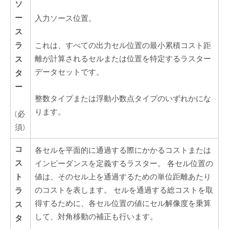
ソ
ー
入力ソース位置。
ス
ラ
これは、すべての出力セル位置の最小累積コスト距
離が計算されるセルまたは位置を特定するラスター
ス
データセットです。
タ
ー
整数タイプまたは浮動小数点タイプのいずれかにな
ります。
(必
須)
コ
各セルを平面的に通過する際にかかるコストまたは
ス
インピーダンスを定義するラスター。 各セル位置の
ト
値は、そのセル上を通過するための単位距離あたり
ラ
のコストを表します。 セルを通過する総コストを取
得するために、各セル位置の値にセル解像度を乗算
ス
して、対角移動の補正も行います。
タ