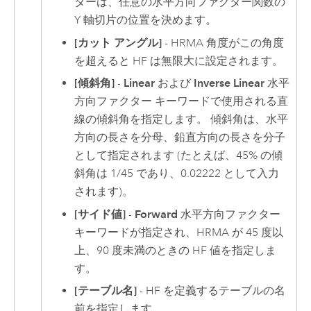
ターは、任意の水平方向ファクター関数の
Y 軸切片の位置を決めます。
[カット アングル]
- HRMA 角度がこの角度
を超えると HF は無限大に設定されます。
[傾斜角]
-
Linear
および
Inverse Linear
水平
方向ファクター キーワードで使用される直
線の傾斜角を指定します。 傾斜角は、水平
方向の長さを分母、鉛直方向の長さを分子
として指定されます (たとえば、45% の傾
斜角は 1/45 であり、0.02222 として入力
されます)。
[サイド値]
-
Forward
水平方向ファクター
キーワードが指定され、HRMA が 45 度以
上、90 度未満のときの HF 値を指定しま
す。
[テーブル名]
- HF を定義するテーブルの名
前を指定します。