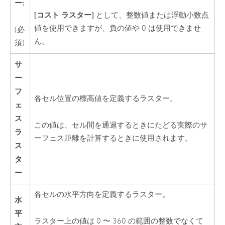
ー:
[コスト ラスター]
として、整数値または浮動小数点
値を使用できますが、負の値や 0 は使用できませ
(必
ん。
須)
サ
ー
フ
各セル位置の標高値を定義するラスター。
ェ
ス
この値は、セル間を通過するときにたどる実際のサ
ラ
ーフェス距離を計算するときに使用されます。
ス
タ
ー
各セルの水平方向を定義するラスター。
水
平
ラスター上の値は 0 〜 360 の範囲の整数でなくて