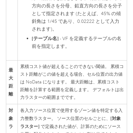
方向の長さを分母、鉛直方向の長さを分子
として指定されます (たとえば、45% の傾
斜角は 1/45 であり、0.02222 として入力
されます)。
[テーブル名]
- VF を定義するテーブルの名
前を指定します。
累積コスト値が超えることのできない閾値。 累積コ
最
スト距離がこの値を超える場合、セル位置の出力値
大
は NoData になります。 最大距離は、累積コスト
距
距離を計算する範囲を定義します。 デフォルトは出
離
力ラスターの範囲までです。
対
各入力ソース位置で使用するゾーン値を特定する入
象
[対象
力整数ラスター。 ソース位置のセルごとに、
ラ
ラスター]
で定義された値が、計算のためにソース