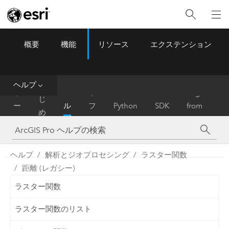
概要
機能
リソース
エクステンション
ArcGIS Pro
Menu
ツ
ー
ル
ヘルプ
は
ホ
ヘ
リ
Migrate
じ
ー
ル
フ
Python
SDK
from
め
ム
プ
ァ
ArcMap
に
レ
ン
ヘルプ
解析とジオプロセシング
ラスター関数
ス
距離 (レガシー)
ラスター関数
ラスター関数のリスト