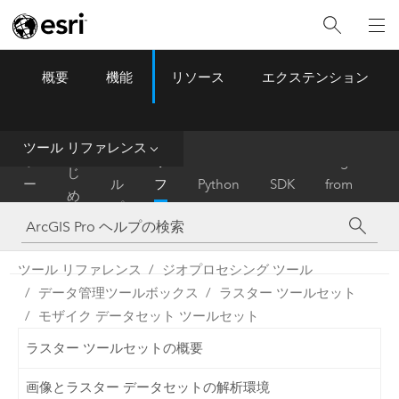
概要
機能
リソース
エクステンション
ArcGIS Pro
Menu
ツ
ー
ル
ツール リファレンス
は
ホ
ヘ
リ
Migrate
じ
ー
ル
フ
Python
SDK
from
め
ム
プ
ァ
ArcMap
に
レ
ン
ツール リファレンス
ジオプロセシング ツール
ス
データ管理ツールボックス
ラスター ツールセット
モザイク データセット ツールセット
ラスター ツールセットの概要
画像とラスター データセットの解析環境