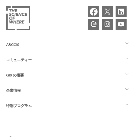
ARCGIS
コミュニティー
ArcGIS の概要
GIS の概要
Esri Community
マッピング
企業情報
GIS とは
ArcGIS ブログ
ArcGIS Pro
特別プログラム
Esri について
ロケーション インテリジェンス
業界ブログ
ArcGIS Enterprise
ArcGIS for Personal Use
Esri に連絡
トレーニング
ユーザー調査およびテスト
ArcGIS Online