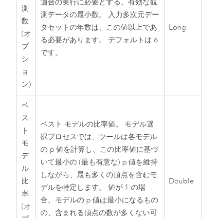
適合の実行に必要とする、有効な観
測
測データの最小数。 入力多次元デー
数
タセットの年数は、この値以上であ
Long
(オ
る必要があります。 デフォルトは 6
プ
です。
シ
ョ
ン)
ベ
ス
ベスト モデルの比率値。 モデル選
ト
択プロセスでは、ツールは各モデル
モ
の p 値を計算し、この比率値に基づ
デ
いて最小の (最も有意な) p 値を維持
ル
しながら、最も多くの頂点を含むモ
比
Double
デルを特定します。 値が 1 の場
率
合、モデルの p 値は最小になるもの
(オ
の、含まれる頂点の数が多くない可