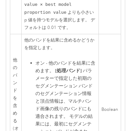
value × best model
proportion value
よりも小さい
p 値を持つモデルを選択します。 デ
フォルトは 0.01 です。
他のバンドを結果に含めるかどうか
を指定します。
他
オン - 他のバンドを結果に含
の
めます。
[処理バンド]
パラ
バ
メーターで指定した初期の
ン
セグメンテーション バンド
ド
のセグメンテーション情報
を
と頂点情報は、マルチバン
含
ド画像の残りのバンドにも
Boolean
め
適合されます。 モデルの結
る
果には、最初にセグメンテ
(オ