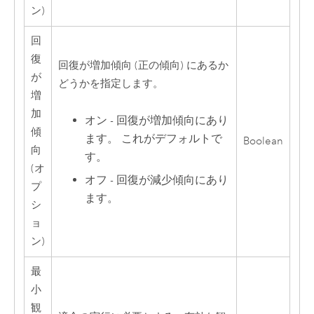
ン)
回
復
回復が増加傾向 (正の傾向) にあるか
が
どうかを指定します。
増
加
オン - 回復が増加傾向にあり
傾
ます。 これがデフォルトで
Boolean
向
す。
(オ
オフ - 回復が減少傾向にあり
プ
ます。
シ
ョ
ン)
最
小
観