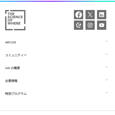
ARCGIS
コミュニティー
ArcGIS の概要
GIS の概要
Esri Community
マッピング
企業情報
GIS とは
ArcGIS ブログ
ArcGIS Pro
特別プログラム
Esri について
ロケーション インテリジェンス
業界ブログ
ArcGIS Enterprise
ArcGIS for Personal Use
Esri に連絡
トレーニング
ユーザー調査およびテスト
ArcGIS Online