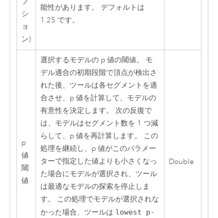
プ
能性があります。 デフォルトは
シ
1.25 です。
ョ
ン)
選択するモデルの p 値の閾値。 モ
デル適合の初期段階で頂点が検出さ
れた後、ツールは各セグメントを適
合させ、p 値を計算して、モデルの
有意性を決定します。 次の反復で
は、モデルはセグメント数を 1 つ減
らして、p 値を再計算します。 この
p
処理を継続し、p 値がこのパラメー
値
ターで指定した値よりも小さくなっ
Double
閾
た場合にモデルが選択され、ツール
値
は最適なモデルの探索を停止しま
す。 この処理でモデルが選択されな
かった場合、ツールは
lowest p-