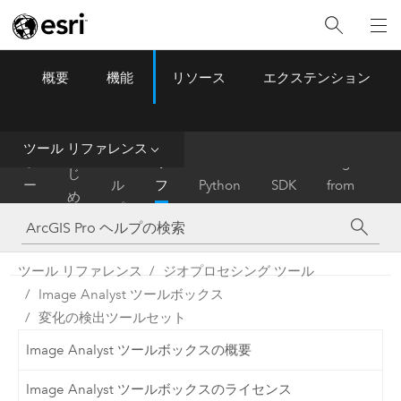
概要
機能
リソース
エクステンション
ArcGIS Pro
Menu
ツ
ー
ル
ツール リファレンス
は
ホ
ヘ
リ
Migrate
じ
ー
ル
フ
Python
SDK
from
め
ム
プ
ァ
ArcMap
に
レ
ン
ツール リファレンス
ジオプロセシング ツール
ス
Image Analyst ツールボックス
変化の検出ツールセット
Image Analyst ツールボックスの概要
Image Analyst ツールボックスのライセンス