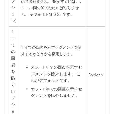
プ
は含まれません。 指定する値は、0
シ
～ 1 の間の値でなければなりませ
ョ
ん。 デフォルトは 0.25 です。
ン)
1
年
で
1 年での回復を示すセグメントを除
の
外するかどうかを指定します。
回
復
オン - 1 年での回復を示すセ
を
グメントを除外します。 こ
Boolean
防
れがデフォルトです。
ぐ
オフ - 1 年での回復を示すセ
(オ
グメントを除外しません。
プ
シ
ョ