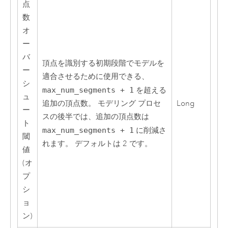
点
数
オ
ー
バ
頂点を識別する初期段階でモデルを
ー
適合させるために使用できる、
シ
max_num_segments + 1
を超える
ュ
追加の頂点数。 モデリング プロセ
Long
ー
スの後半では、追加の頂点数は
ト
max_num_segments + 1
に削減さ
閾
れます。 デフォルトは 2 です。
値
(オ
プ
シ
ョ
ン)