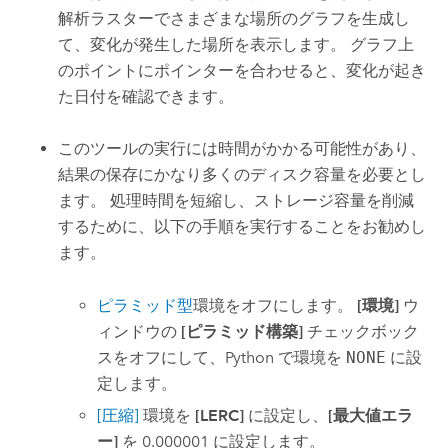
解析ラスターでさまざまな場所のグラフを生成し
て、変化が発生した場所を表示します。 グラフ上
のポイントにポインターを合わせると、変化が起き
た日付を確認できます。
このツールの実行には時間がかかる可能性があり、
結果の保存にかなり多くのディスク容量を必要とし
ます。 処理時間を短縮し、ストレージ容量を削減
するために、以下の手順を実行することをお勧めし
ます。
ピラミッド型
環境をオフにします。
[環境]
ウ
ィンドウの
[ピラミッド構築]
チェックボック
スをオフにして、Python で環境を
NONE
に設
定します。
[圧縮]
環境を
[LERC]
に設定し、
[最大値エラ
ー]
を 0.000001 に設定します。