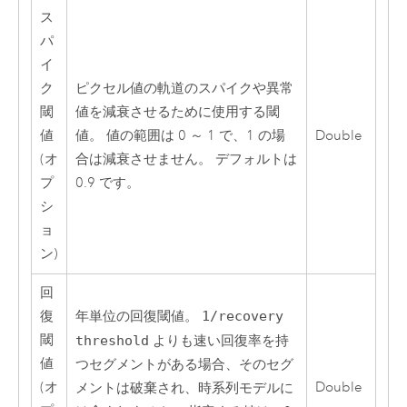
ス
パ
イ
ク
ピクセル値の軌道のスパイクや異常
閾
値を減衰させるために使用する閾
値
値。 値の範囲は 0 ～ 1 で、1 の場
Double
(オ
合は減衰させません。 デフォルトは
プ
0.9 です。
シ
ョ
ン)
回
復
年単位の回復閾値。
1/recovery
閾
threshold
よりも速い回復率を持
値
つセグメントがある場合、そのセグ
(オ
Double
メントは破棄され、時系列モデルに