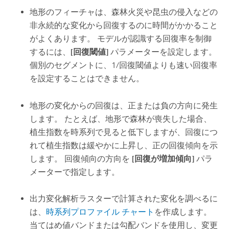
地形のフィーチャは、森林火災や昆虫の侵入などの
非永続的な変化から回復するのに時間がかかること
がよくあります。 モデルが認識する回復率を制御
するには、
[回復閾値]
パラメーターを設定します。
個別のセグメントに、1/回復閾値よりも速い回復率
を設定することはできません。
地形の変化からの回復は、正または負の方向に発生
します。 たとえば、地形で森林が喪失した場合、
植生指数を時系列で見ると低下しますが、回復につ
れて植生指数は緩やかに上昇し、正の回復傾向を示
します。 回復傾向の方向を
[回復が増加傾向]
パラ
メーターで指定します。
出力変化解析ラスターで計算された変化を調べるに
は、
時系列プロファイル チャート
を作成します。
当てはめ値バンドまたは勾配バンドを使用し、変更