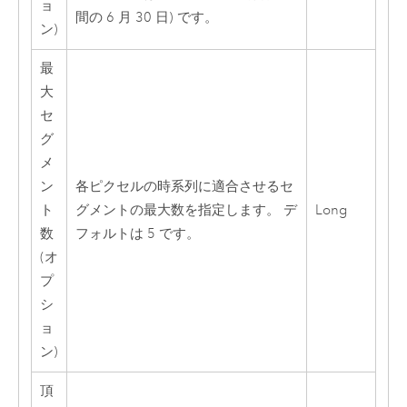
ョ
間の 6 月 30 日) です。
ン)
最
大
セ
グ
メ
ン
各ピクセルの時系列に適合させるセ
ト
グメントの最大数を指定します。 デ
Long
数
フォルトは 5 です。
(オ
プ
シ
ョ
ン)
頂