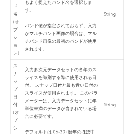
もよく捉えたバンド名を選択しま
ド
す。
名
String
(オ
バンド値が指定されておらず、入力
プ
がマルチバンド画像の場合は、マル
シ
チバンド画像の最初のバンドが使用
ョ
されます。
ン)
ス
入力多次元データセットの各年のス
ナ
ライスを識別する際に使用される日
ッ
付。 スナップ日付と最も近い日付の
プ
スライスが使用されます。 このパラ
日
メーターは、入力データセットに年
付
String
単位未満のデータが含まれている場
(オ
合に必要です。
プ
シ
デフォルトは 06-30 (暦年のほぼ中