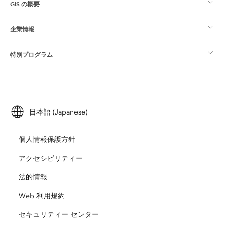
GIS の概要
Esri Community
マッピング
企業情報
GIS とは
ArcGIS ブログ
ArcGIS Pro
特別プログラム
Esri について
ロケーション インテリジェンス
業界ブログ
ArcGIS Enterprise
ArcGIS for Personal Use
Esri に連絡
トレーニング
ユーザー調査およびテスト
ArcGIS Online
ArcGIS for Student Use
日本語 (Japanese)
採用情報
ArcUser
Esri Young Professionals Network
開発者向けテクノロジー
自然保護
個人情報保護方針
オープンビジョン
ArcNews
イベント
ArcGIS Location Platform
アクセシビリティー
災害対応
パートナー
ArcWatch
法的情報
Esri ストア
教育機関
Web 利用規約
企業行動規範
Esri Press
ArcGIS Architecture Center
セキュリティー センター
非営利組織
環境および持続可能性の取り組み