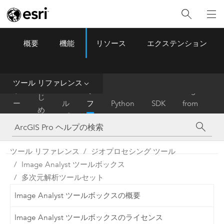
概要
機能
リソース
エクステンション
ArcGIS Pro
Menu
ツ
ー
ル
ツール リファレンス
は
ホ
ヘ
リ
Migrate
じ
ー
ル
フ
Python
SDK
from
め
ム
プ
ァ
ArcMap
に
レ
ン
ツール リファレンス
ジオプロセシング ツール
ス
Image Analyst ツールボックス
多次元解析ツールセット
Image Analyst ツールボックスの概要
Image Analyst ツールボックスのライセンス