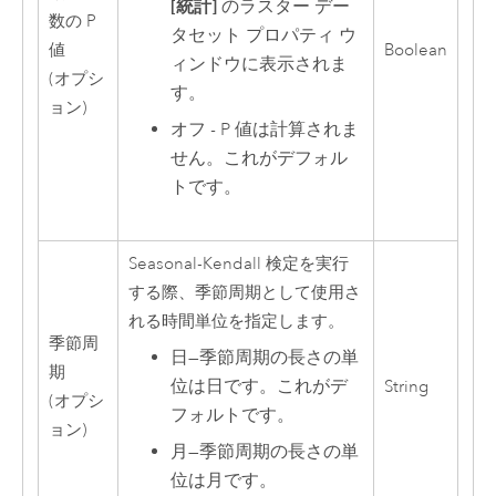
[統計]
のラスター デー
数の P
タセット プロパティ ウ
値
Boolean
ィンドウに表示されま
(オプシ
す。
ョン)
オフ - P 値は計算されま
せん。これがデフォル
トです。
Seasonal-Kendall 検定を実行
する際、季節周期として使用さ
れる時間単位を指定します。
季節周
日
—
季節周期の長さの単
期
位は日です。これがデ
String
(オプシ
フォルトです。
ョン)
月
—
季節周期の長さの単
位は月です。