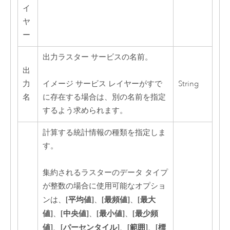
イ
ヤ
ー
出力ラスター サービスの名前。
出
力
String
イメージ サービス レイヤーがすで
名
に存在する場合は、別の名前を指定
するよう求められます。
計算する統計情報の種類を指定しま
す。
集約されるラスターのデータ タイプ
が整数の場合に使用可能なオプショ
[平均値]
[最頻値]
[最大
ンは、
、
、
値]
[中央値]
[最小値]
[最少頻
、
、
、
値]
[パーセンタイル]
[範囲]
[標
、
、
、