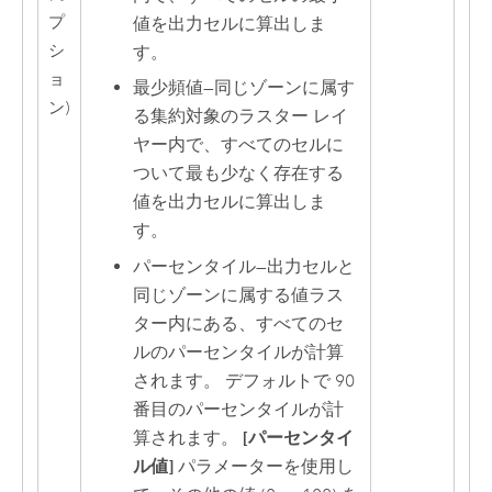
プ
値を出力セルに算出しま
シ
す。
ョ
最少頻値
—
同じゾーンに属す
ン)
る集約対象のラスター レイ
ヤー内で、すべてのセルに
ついて最も少なく存在する
値を出力セルに算出しま
す。
パーセンタイル
—
出力セルと
同じゾーンに属する値ラス
ター内にある、すべてのセ
ルのパーセンタイルが計算
されます。 デフォルトで 90
番目のパーセンタイルが計
算されます。
[パーセンタイ
ル値]
パラメーターを使用し