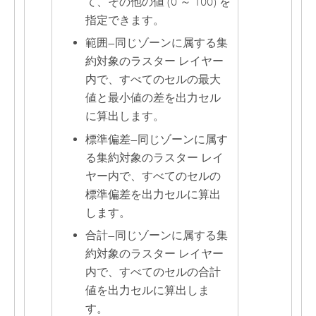
て、その他の値 (0 ～ 100) を
指定できます。
範囲
—
同じゾーンに属する集
約対象のラスター レイヤー
内で、すべてのセルの最大
値と最小値の差を出力セル
に算出します。
標準偏差
—
同じゾーンに属す
る集約対象のラスター レイ
ヤー内で、すべてのセルの
標準偏差を出力セルに算出
します。
合計
—
同じゾーンに属する集
約対象のラスター レイヤー
内で、すべてのセルの合計
値を出力セルに算出しま
す。