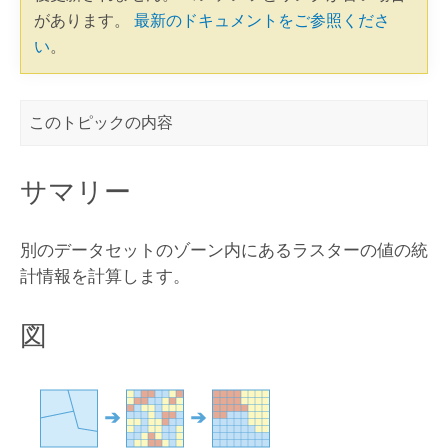
があります。
最新のドキュメントをご参照くださ
い
。
このトピックの内容
サマリー
別のデータセットのゾーン内にあるラスターの値の統
計情報を計算します。
図