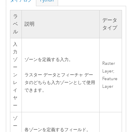
ダイアログ
Python
ラ
データ
ベ
説明
タイプ
ル
入
力
ゾ
ゾーンを定義する入力。
Raster
ー
Layer;
ン
ラスター データとフィーチャ デー
Feature
レ
タのどちらも入力ゾーンとして使用
Layer
イ
できます。
ヤ
ー
ゾ
ー
各ゾーンを定義するフィールド。