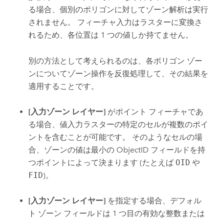
る場合、個別のポリゴンに対してゾーン解析は実行
されません。 フィーチャ入力はラスターに変換さ
れるため、各位置は 1 つの値しか持てません。
別の方法として考えられるのは、各ポリゴン ゾー
ンについてゾーン操作を反復処理して、その結果を
適用することです。
[入力ゾーン レイヤー]
がポイント フィーチャであ
る場合、値入力ラスターの特定のセルが複数のポイ
ントを含むことが可能です。 そのようなセルの場
合、ゾーンの値は最小の ObjectID フィールドを持
つポイントによって決まります (たとえば
OID
や
FID
)。
[入力ゾーン レイヤー]
を指定する場合、デフォル
ト ゾーン フィールドは 1 つ目の有効な整数または