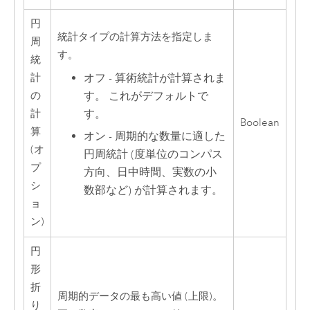
円
統計タイプの計算方法を指定しま
周
す。
統
オフ - 算術統計が計算されま
計
す。 これがデフォルトで
の
す。
計
Boolean
算
オン - 周期的な数量に適した
(オ
円周統計 (度単位のコンパス
プ
方向、日中時間、実数の小
シ
数部など) が計算されます。
ョ
ン)
円
形
折
周期的データの最も高い値 (上限)。
り