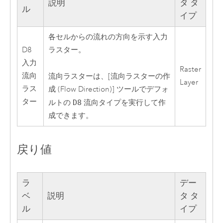
説明
タ タ
ル
イプ
各セルからの流れの方向を示す入力
D8
ラスター。
入力
Raster
流向
流向ラスターは、
[流向ラスターの作
Layer
ラス
成 (Flow Direction)]
ツールでデフォ
ター
ルトの
D8
流向タイプを実行して作
成できます。
戻り値
ラ
デー
ベ
説明
タ タ
ル
イプ