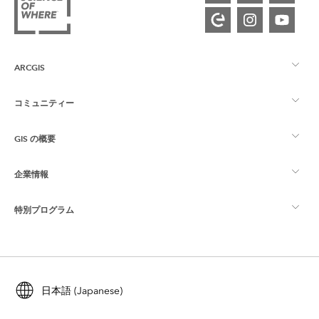
ARCGIS
コミュニティー
ArcGIS の概要
GIS の概要
Esri Community
マッピング
企業情報
GIS とは
ArcGIS ブログ
ArcGIS Pro
特別プログラム
Esri について
ロケーション インテリジェンス
業界ブログ
ArcGIS Enterprise
ArcGIS for Personal Use
Esri に連絡
トレーニング
ユーザー調査およびテスト
ArcGIS Online
ArcGIS for Student Use
日本語 (Japanese)
採用情報
ArcUser
Esri Young Professionals Network
開発者向けテクノロジー