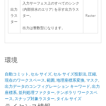
入力サーフェス上のすべてのシンク
出力
(内部排水のエリア) を示す出力ラス
ラス
ター。
Raster
ター
出力は整数型になります。
環境
自動コミット
,
セル サイズ
,
セル サイズ投影法
,
圧縮
,
現在のワークスペース
,
範囲
,
地理座標系変換
,
マスク
,
出力データのコンフィグレーション キーワード
,
出力
座標系
,
並列処理ファクター
,
テンポラリ ワークスペ
ース
,
スナップ対象ラスター
,
タイル サイズ