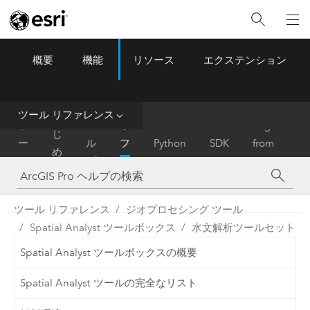
概要
機能
リソース
エクステンション
ArcGIS Pro
Menu
ツ
ー
ル
ツール リファレンス
は
ホ
ヘ
リ
Migrate
じ
ー
ル
フ
Python
SDK
from
め
ム
プ
ァ
ArcMap
に
レ
ン
ツール リファレンス
ジオプロセシング ツール
ス
Spatial Analyst ツールボックス
水文解析ツールセット
Spatial Analyst ツールボックスの概要
Spatial Analyst ツールの完全なリスト