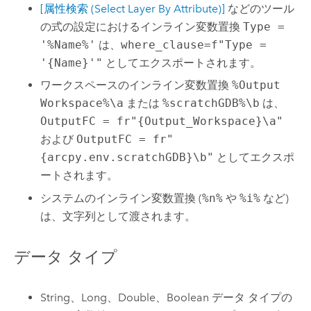
[属性検索 (Select Layer By Attribute)]
などのツール
の式の設定におけるインライン変数置換
Type =
'%Name%'
は、
where_clause=f"Type =
'{Name}'"
としてエクスポートされます。
ワークスペースのインライン変数置換
%Output
Workspace%\a
または
%scratchGDB%\b
は、
OutputFC = fr"{Output_Workspace}\a"
および
OutputFC = fr"
{arcpy.env.scratchGDB}\b"
としてエクスポ
ートされます。
システムのインライン変数置換 (
%n%
や
%i%
など)
は、文字列として渡されます。
データ タイプ
String、Long、Double、Boolean データ タイプの