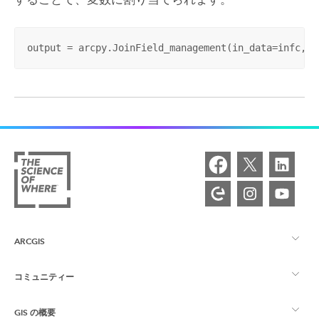
output = arcpy.JoinField_management(in_data=infc, i
ARCGIS
コミュニティー
ArcGIS の概要
GIS の概要
Esri Community