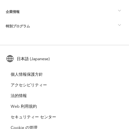
マッピング
企業情報
GIS とは
ArcGIS ブログ
ArcGIS Pro
特別プログラム
Esri について
ロケーション インテリジェンス
業界ブログ
ArcGIS Enterprise
ArcGIS for Personal Use
Esri に連絡
トレーニング
ユーザー調査およびテスト
ArcGIS Online
ArcGIS for Student Use
日本語 (Japanese)
採用情報
ArcUser
Esri Young Professionals Network
開発者向けテクノロジー
自然保護
個人情報保護方針
オープンビジョン
ArcNews
イベント
ArcGIS Location Platform
アクセシビリティー
災害対応
パートナー
ArcWatch
法的情報
Esri ストア
教育機関
Web 利用規約
企業行動規範
Esri Press
ArcGIS Architecture Center
セキュリティー センター
非営利組織
環境および持続可能性の取り組み
Esri ビデオ
Cookie の管理