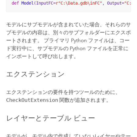
def
Model
(InputFC=
r"C:\Data.gdb\inFC"
, Output=
"C:\O
モデルにサブモデルが含まれていた場合、それらのサ
ブモデルの内容は、別々のサブフォルダーにエクスポ
ートされます。 プライマリ
Python
ファイルは、コー
ド実行中に、サブモデルの
Python
ファイルを正常に
インポートして呼び出します。
エクステンション
エクステンションの要件を持つツールのために、
CheckOutExtension
関数が追加されます。
レイヤーとテーブル ビュー
モデルが、モデル内で作成していないレイヤーやテー