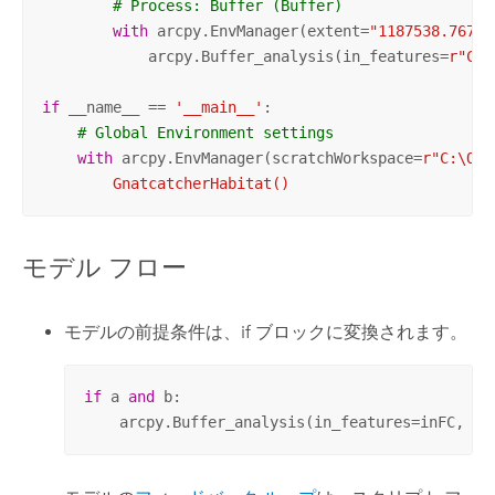
# Process: Buffer (Buffer) 
with
 arcpy.EnvManager(extent=
"1187538.76766
            arcpy.Buffer_analysis(in_features=
r"C:\
if
 __name__ == 
'__main__'
:

# Global Environment settings
with
 arcpy.EnvManager(scratchWorkspace=
r"C:\Out
        GnatcatcherHabitat()
モデル フロー
モデルの前提条件は、if ブロックに変換されます。
if
 a 
and
 b:

    arcpy.Buffer_analysis(in_features=inFC, ou