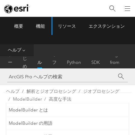
概要
機能
リソース
エクステンション
ArcGIS Pro
Menu
ツ
ー
ル
ヘルプ
は
ホ
ヘ
リ
Migrate
じ
ー
ル
フ
Python
SDK
from
め
ム
プ
ァ
ArcMap
に
レ
ン
ヘルプ
解析とジオプロセシング
ジオプロセシング
ス
ModelBuilder
高度な手法
ModelBuilder とは
ModelBuilder の用語