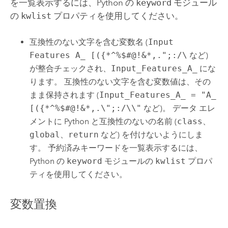
を一覧表示するには、
Python
の
keyword
モジュール
の
kwlist
プロパティを使用してください。
互換性のない文字を含む変数名 (
Input
Features A_ [({*^%$#@!&*,.";:/\
など)
が整合チェックされ、
Input_Features_A_
にな
ります。 互換性のない文字を含む変数値は、その
まま保持されます (
Input_Features_A_ = "A_
[({*^%$#@!&*,.\";:/\\"
など)。 データ エレ
メントに
Python
と互換性のないの名前 (
class
、
global
、
return
など) を付けないようにしま
す。 予約済みキーワードを一覧表示するには、
Python
の
keyword
モジュールの
kwlist
プロパ
ティを使用してください。
変数置換