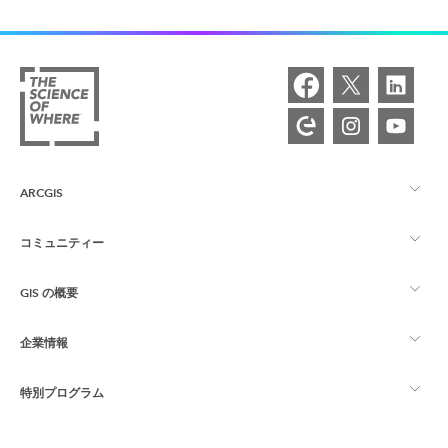
ARCGIS
コミュニティー
ArcGIS の概要
GIS の概要
Esri Community
マッピング
企業情報
GIS とは
ArcGIS ブログ
ArcGIS Pro
特別プログラム
Esri について
ロケーション インテリジェンス
業界ブログ
ArcGIS Enterprise
ArcGIS for Personal Use