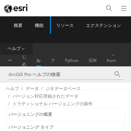
概要
機能
リソース
エクステンション
ArcGIS Pro
Menu
ツ
ー
ル
ヘルプ
は
ホ
ヘ
リ
Migrate
じ
ー
ル
フ
Python
SDK
from
め
ム
プ
ァ
ArcMap
に
レ
ン
ヘルプ
データ
ジオデータベース
ス
バージョン対応登録されたデータ
トラディショナル バージョニングの操作
バージョニングの概要
バージョニング タイプ