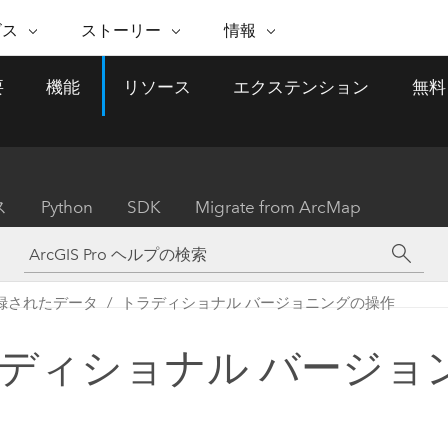
注目のイニシアティブ
ビス
ストーリー
情報
能
ESRI ストーリー
セルフサービス
ESRI について
ARCGIS の購入
ESRI に連絡
要
機能
リソース
エクステンション
無料
 サービス
織
ッピング
WhereNext Magazine
優れた地理空間情報活用へ
Esri について
ユーザー タイプ
ArcUser
サポートに問い
ータを空間的に表示および理解
エグゼクティブレベルのニ
の道
ArcGIS へのロールベー
ArcGIS ユーザー向け
ト
全
Esri のプログラムと取り組み
ュースと洞察
ス
的な技術リソース
析
Esri Community
ス
イベント
置情報を分析に活用
Esri ブログ
Esri ストア
ArcNews
ス
Python
SDK
Migrate from ArcMap
ArcGIS ブログ
実世界のグローバルな GIS
Esri の ArcGIS 製品
業界ニュースと ArcGIS
体
パートナー
ータ管理
技術革新
新情報
ドキュメント
間データの統合、編集、共有
購入方法
な開発
採用情報
インフラストラクチャ管理
Esri と The Science of Where
Esri 製品、パートナー製
ArcWatch
My Esri
録されたデータ
トラディショナル バージョニングの操作
GIS を活用して、最新の強靱で持続可能な未
メディアおよびアナリスト関
のポッドキャスト
者サブスクリプション
地理空間に関するニュ
来を創ります。 計画と運用に対する地理学
すべての機能
係者の方へ
ビジネスおよびテクノロジ
ス、見解、およびトレ
的アプローチは、インフラストラクチャ プ
ディショナル バージョン
ロジェクトが周囲の環境とどのように関連
ー リーダーの声
しているかをリーダーが理解するのに役立
ちます。
Esri に連絡
すべてのストーリー
インフラストラクチャ管理の探索