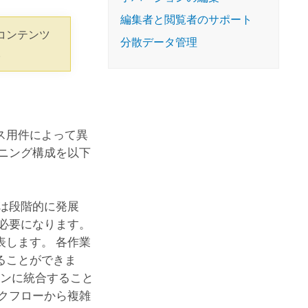
コースを探索
ArcGIS Pro の詳細
編集者と閲覧者のサポート
コンテンツ
分散データ管理
。
ス用件によって異
ニング構成を以下
は段階的に発展
必要になります。
します。 各作業
ることができま
ョンに統合すること
クフローから複雑