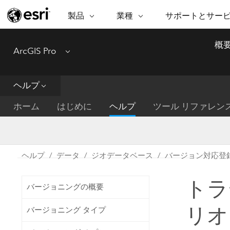
製品
業種
サポートとサー
ARCGIS
業種
サポートとサービス
機
概
ArcGIS Pro
Menu
ArcGIS の概要
建築・工業技術・建設
プロフェッショナル
非営利組
マ
Esri のエンタープライズ地理空間
コンサル
デ
テクニカル サポー
市民の安
プラットフォーム
ヘルプ
ビジネス
解
トレーニング
サイエン
ArcGIS Online
位
ホーム
はじめに
ヘルプ
ツール リファレン
自然保護
完全な SaaS マッピング プラット
地方自治
デ
フォーム
教育機関
空
持続可能
ArcGIS Pro
公共エネルギー
ヘルプ
データ
ジオデータベース
バージョン対応登
電気通信
世界有数の GIS ソフトウェア
施設管理
トラ
交通機関
ArcGIS Enterprise
バージョニングの概要
保健福祉サービス
GIS とマッピングの基本的なシス
水道
リオ
バージョニング タイプ
テム
中央政府