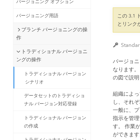
バージョニング オプション
開発者向けテクノロジー
自然資源
マッピング &amp; 空間解析アプリ
バージョニング用語
この 3.
ケーションの構築
とリンク
すべての業種
ブランチ バージョニングの操
作
すべてのプロダクト
Stan
トラディショナル バージョニ
ングの操作
バージョニ
なります。
トラディショナル バージョン
の図で説明
シナリオ
組織によっ
データセットのトラディショ
し、それぞ
ナル バージョン対応登録
一般に、プ
トラディショナル バージョン
指示を管理
の作成
す。 作業
ができます
トラディショナル バージョン