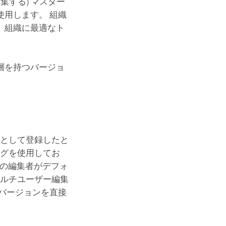
集する) マスター
用します。 組織
、組織に最適なト
層を持つバージョ
応として登録したと
ングを使用してお
の編集者がデフォ
マルチユーザー編集
バージョンを直接