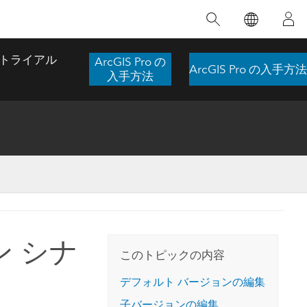
注目のトレーニング
注目の製品
注目のストーリー
注目
GIS について
イノベーションへの取り
組み
トライアル
ArcGIS Pro の
ArcGIS Pro の入手方法
合わせ
GIS とは
入手方法
スのアクセ
の実践
人工知能 (AI)
地理学的アプローチ
ロケーション インテリ
ジェンス
 更
デジタル トランスフォ
空間データ サイエンス: 解析を進化さ
ArcGIS Pro の概要
マップがライフラインとなるとき
The
ーメーション
品、開発
せる
ArcGIS Pro は、Esri の世界をリードする
2024 年にブラジルで発生した歴史的な洪水
著: J
ー
デジタル ツイン
GIS デスクトップ アプリケーションであ
の際、GIS 技術を専門とする企業である
このインストラクター主導型のコースで
本書
ンド
り、マッピング、解析、データ管理に用い
Codex は、30 日間で 17 件の緊急洪水アプ
 シナ
は、データのパターンや関係性を明らかに
かつ
られています。 技術がどのようなものかを
リケーションを構築し、重要な救助活動を
このトピックの内容
するために使用される空間統計技術を探索
解決
確認したり、ハンズオンのインタラクティ
実現しました。
し、複雑な問題を解決する知見を引き出し
らか
ブ マップを試したり、製品の機能を調べた
デフォルト バージョンの編集
ます。
ストーリーを読む
り、無料トライアルを開始したりします。
本書
子バージョンの編集