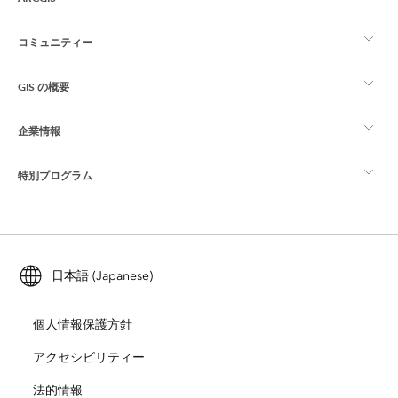
コミュニティー
ArcGIS の概要
GIS の概要
Esri Community
マッピング
企業情報
GIS とは
ArcGIS ブログ
ArcGIS Pro
特別プログラム
Esri について
ロケーション インテリジェンス
業界ブログ
ArcGIS Enterprise
ArcGIS for Personal Use
Esri に連絡
トレーニング
ユーザー調査およびテスト
ArcGIS Online
ArcGIS for Student Use
日本語 (Japanese)
採用情報
ArcUser
Esri Young Professionals Network
開発者向けテクノロジー
自然保護
個人情報保護方針
オープンビジョン
ArcNews
イベント
ArcGIS Location Platform
アクセシビリティー
災害対応
パートナー
ArcWatch
法的情報
Esri ストア