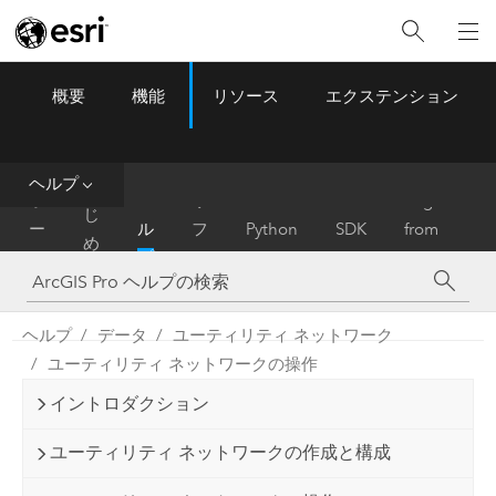
概要
機能
リソース
エクステンション
ArcGIS Pro
Menu
ツ
ー
ル
ヘルプ
は
ホ
ヘ
リ
Migrate
じ
ー
ル
フ
Python
SDK
from
め
ム
プ
ァ
ArcMap
に
レ
ン
ヘルプ
データ
ユーティリティ ネットワーク
ス
ユーティリティ ネットワークの操作
イントロダクション
ユーティリティ ネットワークの作成と構成