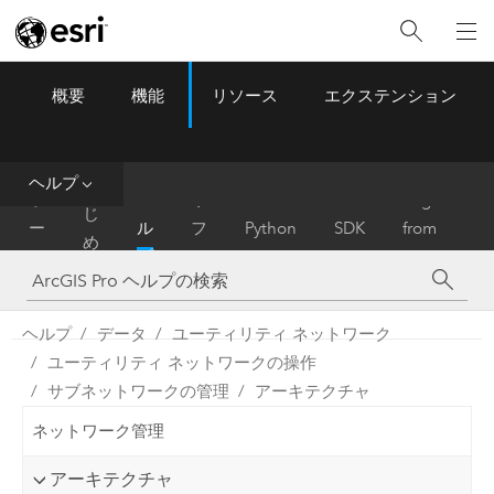
概要
機能
リソース
エクステンション
ArcGIS Pro
Menu
ツ
ー
ル
ヘルプ
は
ホ
ヘ
リ
Migrate
じ
ー
ル
フ
Python
SDK
from
め
ム
プ
ァ
ArcMap
に
レ
ン
ヘルプ
データ
ユーティリティ ネットワーク
ス
ユーティリティ ネットワークの操作
サブネットワークの管理
アーキテクチャ
ネットワーク管理
アーキテクチャ