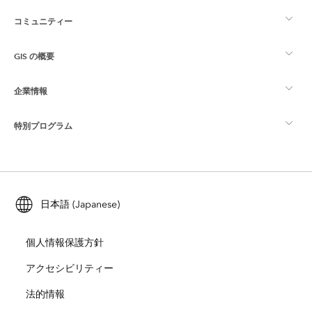
コミュニティー
ArcGIS の概要
GIS の概要
Esri Community
マッピング
企業情報
GIS とは
ArcGIS ブログ
ArcGIS Pro
特別プログラム
Esri について
ロケーション インテリジェンス
業界ブログ
ArcGIS Enterprise
ArcGIS for Personal Use
Esri に連絡
トレーニング
ユーザー調査およびテスト
ArcGIS Online
ArcGIS for Student Use
日本語 (Japanese)
採用情報
ArcUser
Esri Young Professionals Network
開発者向けテクノロジー
自然保護
個人情報保護方針
オープンビジョン
ArcNews
イベント
ArcGIS Location Platform
アクセシビリティー
災害対応
パートナー
ArcWatch
法的情報
Esri ストア